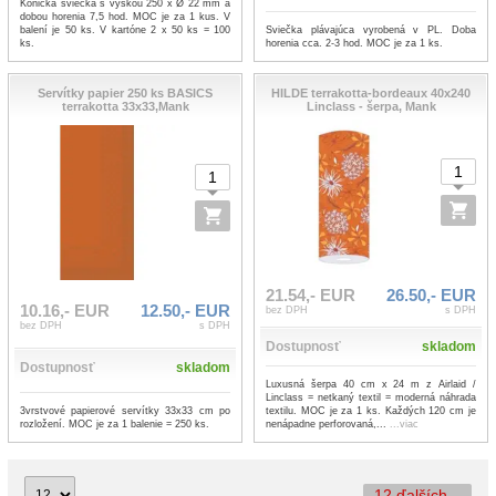
Kónická sviečka s výškou 250 x Ø 22 mm a
dobou horenia 7,5 hod. MOC je za 1 kus. V
Sviečka plávajúca vyrobená v PL. Doba
balení je 50 ks. V kartóne 2 x 50 ks = 100
horenia cca. 2-3 hod. MOC je za 1 ks.
ks.
Servítky papier 250 ks BASICS
HILDE terrakotta-bordeaux 40x240
terrakotta 33x33,Mank
Linclass - šerpa, Mank
21.54,- EUR
26.50,- EUR
10.16,- EUR
12.50,- EUR
bez DPH
s DPH
bez DPH
s DPH
Dostupnosť
skladom
Dostupnosť
skladom
Luxusná šerpa 40 cm x 24 m z Airlaid /
Linclass = netkaný textil = moderná náhrada
3vrstvové papierové servítky 33x33 cm po
textilu. MOC je za 1 ks. Každých 120 cm je
rozložení. MOC je za 1 balenie = 250 ks.
nenápadne perforovaná,...
...viac
12 ďalších...