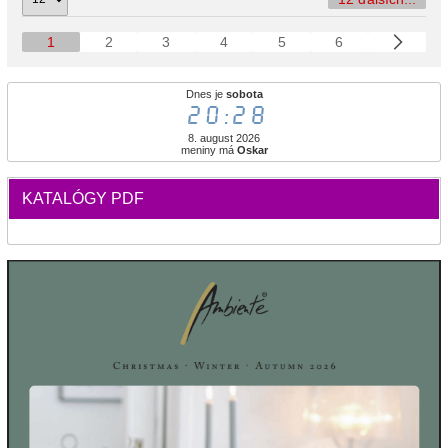
1
2
3
4
5
6
Dnes je
sobota
20:28
8. august 2026
meniny má
Oskar
KATALÓGY PDF