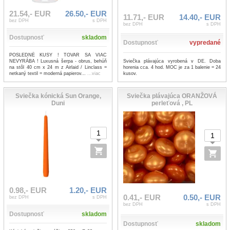
21.54,- EUR
26.50,- EUR
11.71,- EUR
14.40,- EUR
bez DPH
s DPH
bez DPH
s DPH
Dostupnosť
skladom
Dostupnosť
vypredané
POSLEDNÉ KUSY ! TOVAR SA VIAC
Sviečka plávajúca vyrobená v DE. Doba
NEVYRÁBA ! Luxusná šerpa - obrus, behúň
horenia cca. 4 hod. MOC je za 1 balenie = 24
na stôl 40 cm x 24 m z Airlaid / Linclass =
kusov.
netkaný textil = moderná papierov...
...viac
Sviečka kónická Sun Orange,
Sviečka plávajúca ORANŽOVÁ
Duni
perleťová , PL
0.98,- EUR
1.20,- EUR
0.41,- EUR
0.50,- EUR
bez DPH
s DPH
bez DPH
s DPH
Dostupnosť
skladom
Dostupnosť
skladom