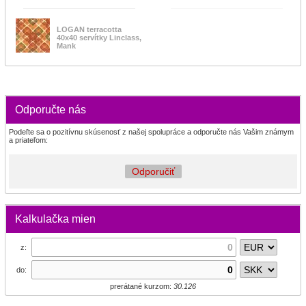
LOGAN terracotta
40x40 servítky Linclass,
Mank
Odporučte nás
Podeľte sa o pozitívnu skúsenosť z našej spolupráce a odporučte nás Vašim známym
a priateľom:
Odporučiť
Kalkulačka mien
z:
do:
prerátané kurzom:
30.126