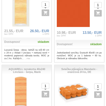
21.55,- EUR
26.50,- EUR
10.98,- EUR
13.50,- EUR
bez DPH
s DPH
bez DPH
s DPH
Dostupnosť
skladom
Dostupnosť
skladom
Luxusná šerpa - obrus, behúň na stôl 40 cm
Jednofarebné servítky Dunisoft 40x40 cm po
x 24 m z Airlaid / Linclass = netkaný textil =
rozložení. MOC je za 1 balenie = 60 ks.
moderná papierová náhrada textilu. MOC je
Obrúsok je náhradou látkového.
za 1 ks. Každých...
...viac
AQUARELL terrakotta 40x240
Sviečka plávajúca Mandarin -
Linclass - šerpa, Mank
oranžová 24 ks, DE