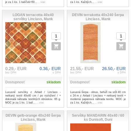
je za 1 ks. 1 balíček=50...
...viac
za 1 ks. Každých...
...viac
LOGAN terracotta 40x40
DEVIN terrakotta 40x240 šerpa
servítky Linclass, Mank
Linclass, Mank
0.29,- EUR
0.36,- EUR
21.55,- EUR
26.50,- EUR
bez DPH
s DPH
bez DPH
s DPH
Dostupnosť
skladom
Dostupnosť
skladom
Luxusné servítky z Airlaid / Linclass -
Luxusná šerpa - obrus, behúň na stôl 40 cm
netkaný textil 40x40 cm / po rozložení / =
x 24 m z Airlaid / Linclass = netkaný textil =
dokonalá náhrada textilných obrúskov. 65 g.
moderná papierová náhrada textilu. MOC je
MOC je za 1 ks. 1 balí...
...viac
za 1 ks. Každých...
...viac
DEVIN gelb-orange 40x240 šerpa
Servítky MANDARIN 40x40 / 60
Linclass, Mank
ks Dunisoft, Duni