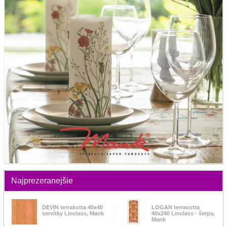
Najprezeranejšie
DEVIN terrakotta 40x40
LOGAN terracotta
servítky Linclass, Mank
40x240 Linclass - šerpa,
Mank