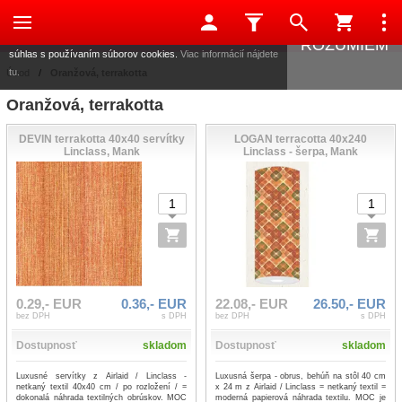
Táto stránka používa súbory cookies, ktoré nám pomáhajú
poskytovať služby. Používaním našich služieb vyjadrujete
ROZUMIEM
súhlas s používaním súborov cookies.
Viac informácií nájdete
tu.
Úvod
/
Oranžová, terrakotta
Oranžová, terrakotta
DEVIN terrakotta 40x40 servítky
LOGAN terracotta 40x240
Linclass, Mank
Linclass - šerpa, Mank
0.29,- EUR
0.36,- EUR
22.08,- EUR
26.50,- EUR
bez DPH
s DPH
bez DPH
s DPH
Dostupnosť
skladom
Dostupnosť
skladom
Luxusné servítky z Airlaid / Linclass -
Luxusná šerpa - obrus, behúň na stôl 40 cm
netkaný textil 40x40 cm / po rozložení / =
x 24 m z Airlaid / Linclass = netkaný textil =
dokonalá náhrada textilných obrúskov. MOC
moderná papierová náhrada textilu. MOC je