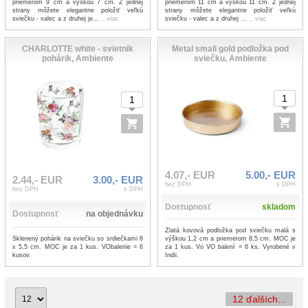
priemerom 9 cm a výškou 7 cm. Z jednej
priemerom 11 cm a výškou 11 cm. Z jednej
strany môžete elegantne položiť veľkú
strany môžete elegantne položiť veľkú
sviečku - valec a z druhej je...
...viac
sviečku - valec a z druhej ...
...viac
CHARLOTTE white - svietnik
Metal small gold podložka pod
pohárik, Ambiente
sviečku, Ambiente
4.07,- EUR
5.00,- EUR
2.44,- EUR
3.00,- EUR
bez DPH
s DPH
bez DPH
s DPH
Dostupnosť
skladom
Dostupnosť
na objednávku
Zlatá kovová podložka pod sviečku malá s
Sklenený pohárik na sviečku so srdiečkami 6
výškou 1,2 cm a priemerom 8,5 cm. MOC je
x 5,5 cm. MOC je za 1 kus. VObalenie = 6
za 1 kus. Vo VO balení = 6 ks. Vyrobené v
kusov.
Indii.
12 ďalších...