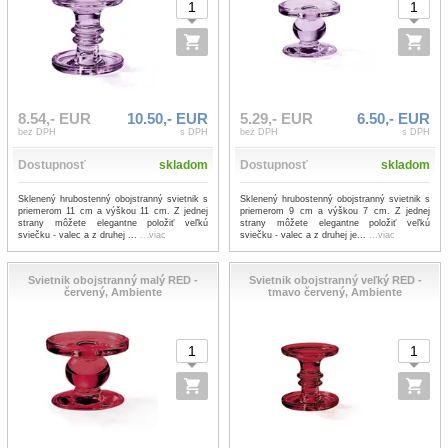
8.54,- EUR
10.50,- EUR
5.29,- EUR
6.50,- EUR
bez DPH
s DPH
bez DPH
s DPH
Dostupnosť
skladom
Dostupnosť
skladom
Sklenený hrubostenný obojstranný svietnik s
Sklenený hrubostenný obojstranný svietnik s
priemerom 11 cm a výškou 11 cm. Z jednej
priemerom 9 cm a výškou 7 cm. Z jednej
strany môžete elegantne položiť veľkú
strany môžete elegantne položiť veľkú
sviečku - valec a z druhej ...
...viac
sviečku - valec a z druhej je...
...viac
Svietnik obojstranný malý RED -
Svietnik obojstranný veľký RED -
červený, Ambiente
tmavo červený, Ambiente