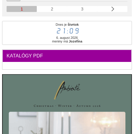
1
2
3
Dnes je
štvrtok
21:09
6. august 2026
meniny má
Jozefína
KATALÓGY PDF