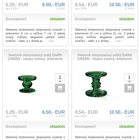
5.29,- EUR
6.50,- EUR
8.54,- EUR
10.50,- EUR
bez DPH
s DPH
bez DPH
s DPH
Dostupnosť
skladom
Dostupnosť
skladom
Sklenený hrubostenný obojstranný svietnik s
Sklenený hrubostenný obojstranný svietnik s
priemerom 9 cm a výškou 7 cm. Z jednej
priemerom 11 cm a výškou 11 cm. Z jednej
strany môžete elegantne položiť veľkú
strany môžete elegantne položiť veľkú
sviečku - valec a z druhej je...
...viac
sviečku - valec a z druhej ...
...viac
Svietnik obojstranný malý DARK
Svietnik obojstranný veľký DARK
GREEN - tmavo zelený, Ambiente
GREEN - tmavo zelený, Ambiente
5.29,- EUR
6.50,- EUR
8.54,- EUR
10.50,- EUR
bez DPH
s DPH
bez DPH
s DPH
Dostupnosť
skladom
Dostupnosť
skladom
Sklenený hrubostenný obojstranný svietnik s
Sklenený hrubostenný obojstranný svietnik s