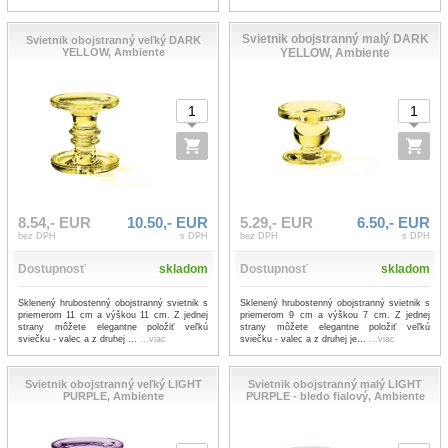
Svietnik obojstranný malý DARK
Svietnik obojstranný veľký DARK
YELLOW, Ambiente
YELLOW, Ambiente
8.54,- EUR
10.50,- EUR
5.29,- EUR
6.50,- EUR
bez DPH
s DPH
bez DPH
s DPH
Dostupnosť
skladom
Dostupnosť
skladom
Sklenený hrubostenný obojstranný svietnik s
Sklenený hrubostenný obojstranný svietnik s
priemerom 11 cm a výškou 11 cm. Z jednej
priemerom 9 cm a výškou 7 cm. Z jednej
strany môžete elegantne položiť veľkú
strany môžete elegantne položiť veľkú
sviečku - valec a z druhej ...
...viac
sviečku - valec a z druhej je...
...viac
Svietnik obojstranný veľký LIGHT
Svietnik obojstranný malý LIGHT
PURPLE, Ambiente
PURPLE - bledo fialový, Ambiente