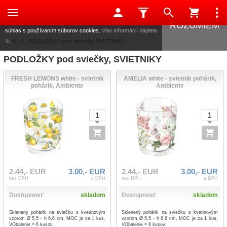
Táto stránka používa súbory cookies, ktoré nám pomáhajú
poskytovať služby. Používaním našich služieb vyjadrujete
ROZUMIEM
súhlas s používaním súborov cookies.
Viac informácií nájdete
tu.
Úvod
/
PODLOŽKY pod sviečky, SVIETNIKY
PODLOŽKY pod sviečky, SVIETNIKY
FRESH LEMONS white - svietnik
AMELIA white - svietnik pohárik,
pohárik, Ambiente
Ambiente
2.44,- EUR
3.00,- EUR
2.44,- EUR
3.00,- EUR
bez DPH
s DPH
bez DPH
s DPH
Dostupnosť
skladom
Dostupnosť
skladom
Sklenený pohárik na sviečku s kvetinovým
Sklenený pohárik na sviečku s kvetinovým
vzorom Ø 5,5 - h 6,6 cm. MOC je za 1 kus.
vzorom Ø 5,5 - h 6,6 cm. MOC je za 1 kus.
VObalenie = 6 kusov.
VObalenie = 6 kusov.