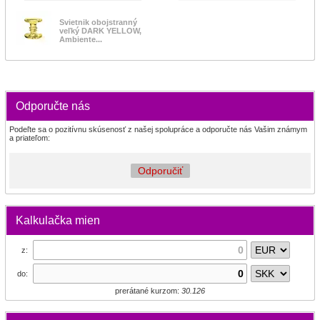
Svietnik obojstranný
veľký DARK YELLOW,
Ambiente...
Odporučte nás
Podeľte sa o pozitívnu skúsenosť z našej spolupráce a odporučte nás Vašim známym
a priateľom:
Odporučiť
Kalkulačka mien
z:
do:
prerátané kurzom:
30.126