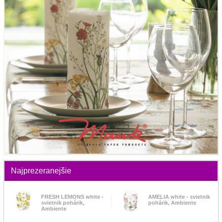
Najprezeranejšie
FRESH LEMONS white -
AMELIA white - svietnik
svietnik pohárik,
pohárik, Ambiente
Ambiente