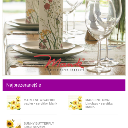
Najprezeranejšie
MARLENE 40x40/100
MARLENE 40x40
papier - servítky, Mank
Linclass - servítky,
MANK
SUNNY BUTTERFLY
33x33 servítky,