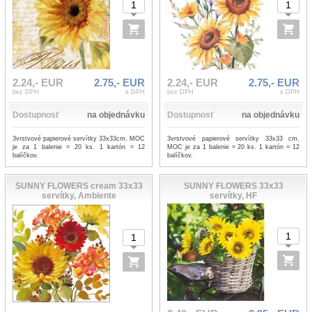
2.24,- EUR
2.75,- EUR
2.24,- EUR
2.75,- EUR
bez DPH
s DPH
bez DPH
s DPH
Dostupnosť
na objednávku
Dostupnosť
na objednávku
3vrstvové papierové servítky 33x33cm. MOC
3vrstvové papierové servítky 33x33 cm.
je za 1 balenie = 20 ks. 1 kartón = 12
MOC je za 1 balenie = 20 ks. 1 kartón = 12
balíčkov.
balíčkov.
SUNNY FLOWERS cream 33x33
SUNNY FLOWERS 33x33
servítky, Ambiente
servítky, HF