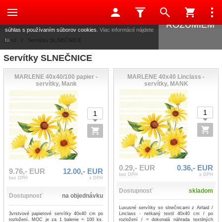
Táto stránka používa súbory cookies, ktoré nám pomáhajú
poskytovať služby. Používaním našich služieb vyjadrujete
ROZUMIEM
súhlas s používaním súborov cookies.
Viac informácií nájdete
tu.
Úvod
/
Servítky SLNEČNICE
Servítky SLNEČNICE
MARLENE 40x40/100 papier -
MARLENE 40x40 Linclass -
servítky, Mank
servítky, MANK
0.29,- EUR
0.36,- EUR
9.76,- EUR
12.00,- EUR
bez DPH
s DPH
bez DPH
s DPH
Dostupnosť
skladom
Dostupnosť
na objednávku
Luxusné servítky so slnečnicami z Airlaid /
3vrstvové papierové servítky 40x40 cm po
Linclass - netkaný textil 40x40 cm / po
rozložení. MOC je za 1 balenie = 100 ks.
rozložení / = dokonalá náhrada textilných