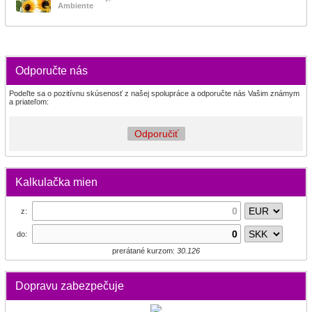
Ambiente
Odporučte nás
Podeľte sa o pozitívnu skúsenosť z našej spolupráce a odporučte nás Vašim známym
a priateľom:
Odporučiť
Kalkulačka mien
z:
do:
prerátané kurzom:
30.126
Dopravu zabezpečuje