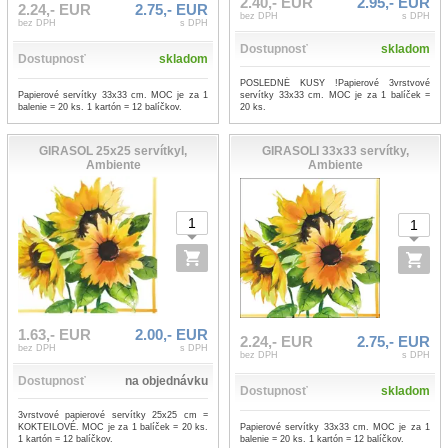
2.40,- EUR
2.95,- EUR
2.24,- EUR
2.75,- EUR
bez DPH
s DPH
bez DPH
s DPH
Dostupnosť
skladom
Dostupnosť
skladom
POSLEDNÉ KUSY !Papierové 3vrstvové
Papierové servítky 33x33 cm. MOC je za 1
servítky 33x33 cm. MOC je za 1 balíček =
balenie = 20 ks. 1 kartón = 12 balíčkov.
20 ks.
GIRASOL 25x25 servítkyI,
GIRASOLI 33x33 servítky,
Ambiente
Ambiente
1.63,- EUR
2.00,- EUR
2.24,- EUR
2.75,- EUR
bez DPH
s DPH
bez DPH
s DPH
Dostupnosť
na objednávku
Dostupnosť
skladom
3vrstvové papierové servítky 25x25 cm =
Papierové servítky 33x33 cm. MOC je za 1
KOKTEILOVÉ. MOC je za 1 balíček = 20 ks.
balenie = 20 ks. 1 kartón = 12 balíčkov.
1 kartón = 12 balíčkov.