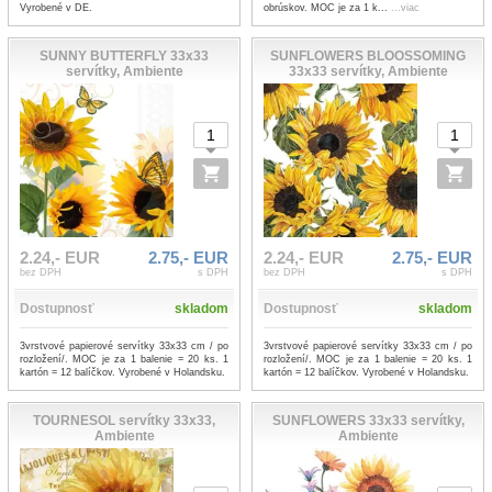
Vyrobené v DE.
obrúskov. MOC je za 1 k...
...viac
SUNNY BUTTERFLY 33x33
SUNFLOWERS BLOOSSOMING
servítky, Ambiente
33x33 servítky, Ambiente
2.24,- EUR
2.75,- EUR
2.24,- EUR
2.75,- EUR
bez DPH
s DPH
bez DPH
s DPH
Dostupnosť
skladom
Dostupnosť
skladom
3vrstvové papierové servítky 33x33 cm / po
3vrstvové papierové servítky 33x33 cm / po
rozložení/. MOC je za 1 balenie = 20 ks. 1
rozložení/. MOC je za 1 balenie = 20 ks. 1
kartón = 12 balíčkov. Vyrobené v Holandsku.
kartón = 12 balíčkov. Vyrobené v Holandsku.
TOURNESOL servítky 33x33,
SUNFLOWERS 33x33 servítky,
Ambiente
Ambiente