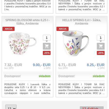
POSLEDNÉ KUSY ! Šálka s jarným motívom
POSLEDNÉ KUSY ! TOVAR SA VIAC
z pravého čínskeho kosteného porcelánu 0,4
NEVYRÁBA ! Šálka s jarným motívom z
l balená v prezentačnej krabičke. MOC je za
pravého čínskeho kosteného porcelánu 0,2 l
1 ks.
balená v prezentačnej krabičke. MOC je ...
...viac
SPRING BLOSSOM white 0,25 l -
HELLO SPRING 0,4 l - šálka,
šálka, Ambiente
Ambiente
AKCIA
AKCIA
-25%
-25%
7.32,- EUR
9.00,- EUR
6.71,- EUR
8.25,- EUR
bez DPH
s DPH
bez DPH
s DPH
Dostupnosť
skladom
Dostupnosť
skladom
POSLEDNÉ KUSY ! Luxusná šálka z
POSLEDNÉ KUSY ! TOVAR SA VIAC
dvojitého skla 0,25 l s Ø 10 - V 9,5 cm.
NEVYRÁBA ! Šálka s jarným motívom z
Ľahučká s termo efektom a krásne
pravého čínskeho kosteného porcelánu 0,4 l
vytvárajúcim nápojom v tvare srdiečka.
balená v prezentačnej krabičke. MOC je ...
MOC...
...viac
...viac
12 ďalších...