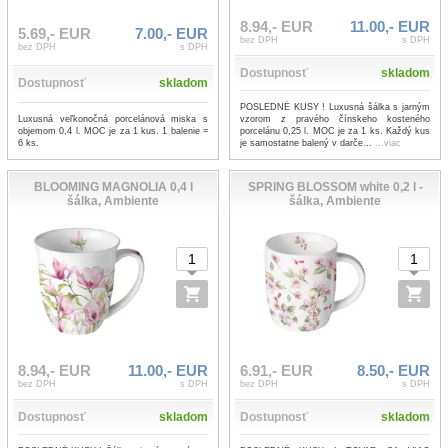
8.94,- EUR
11.00,- EUR
5.69,- EUR
7.00,- EUR
bez DPH
s DPH
bez DPH
s DPH
Dostupnosť
skladom
Dostupnosť
skladom
POSLEDNÉ KUSY ! Luxusná šálka s jarným
Luxusná veľkonočná porcelánová miska s
vzorom z pravého čínskeho kosteného
objemom 0,4 l. MOC je za 1 kus. 1 balenie =
porcelánu 0,25 l. MOC je za 1 ks. Každý kus
6 ks.
je samostatne balený v darče...
...viac
BLOOMING MAGNOLIA 0,4 l
SPRING BLOSSOM white 0,2 l -
šálka, Ambiente
šálka, Ambiente
8.94,- EUR
11.00,- EUR
6.91,- EUR
8.50,- EUR
bez DPH
s DPH
bez DPH
s DPH
Dostupnosť
skladom
Dostupnosť
skladom