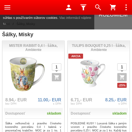
Táto stránka používa súbory cookies, ktoré nám pomáhajú
poskytovať služby. Používaním našich služieb vyjadrujete
ROZUMIEM
súhlas s používaním súborov cookies.
Viac informácií nájdete
tu.
Úvod
/
Šálky, Misky
Šálky, Misky
MISTER RABBIT 0,4 l - šálka,
TULIPS BOUQUET 0,25 l - šálka,
Ambiente
Ambiente
AKCIA
-25%
8.94,- EUR
11.00,- EUR
6.71,- EUR
8.25,- EUR
bez DPH
s DPH
bez DPH
s DPH
Dostupnosť
skladom
Dostupnosť
skladom
Šálka veľkonočná z pravého čínskeho
POSLEDNÉ KUSY ! Luxusná šálka s jarným
kosteného porcelánu 0,4 l balená v
vzorom z pravého čínskeho kosteného
prezentačnej krabičke. MOC je za 1 ks. 1
porcelánu 0,25 l. MOC je za 1 ks. Každý kus