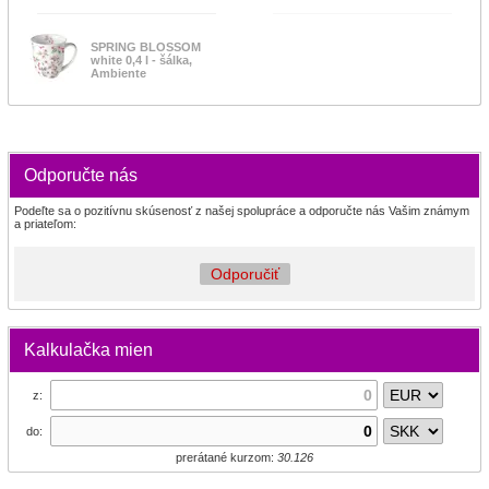
SPRING BLOSSOM
white 0,4 l - šálka,
Ambiente
Odporučte nás
Podeľte sa o pozitívnu skúsenosť z našej spolupráce a odporučte nás Vašim známym
a priateľom:
Odporučiť
Kalkulačka mien
z:
do:
prerátané kurzom:
30.126