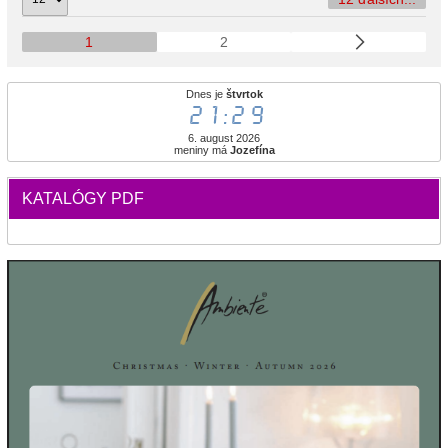
1
2
Dnes je
štvrtok
21:29
6. august 2026
meniny má
Jozefína
KATALÓGY PDF