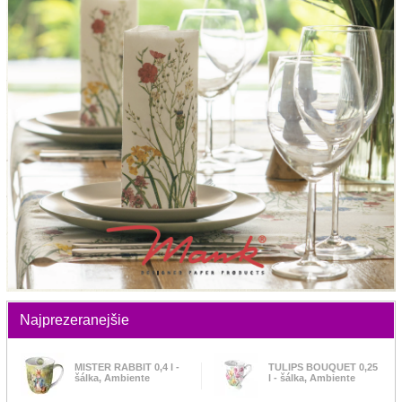
Najprezeranejšie
MISTER RABBIT 0,4 l -
TULIPS BOUQUET 0,25
šálka, Ambiente
l - šálka, Ambiente