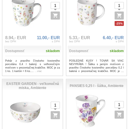
-25%
8.94,- EUR
11.00,- EUR
5.33,- EUR
6.40,- EUR
bez DPH
s DPH
bez DPH
s DPH
Dostupnosť
skladom
Dostupnosť
skladom
Pohár z pravého čínskeho kosteného
POSLEDNÉ KUSY ! TOVAR SA VIAC
porcelánu 0,4 l balený s veľkonočným
NEVYRÁBA ! Šálka s jarným motívom z
motívom v prezentačnej krabičke. MOC je za
pravého čínskeho kosteného porcelánu 0,2 l
1 ks. 1 kartón = 6 ks....
...viac
balená v prezentačnej krabičke. MOC je ...
...viac
EASTER GARDEN - veľkonočná
PANSIES 0,25 l - šálka, Ambiente
miska, Ambiente