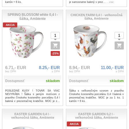
kartón = 6 ks.
je samostatne balený v prez...
...viac
SPRING BLOSSOM white 0,4 l -
CHICKEN FARM 0,4 l - veľkonočná
šálka, Ambiente
šálka, Ambiente
AKCIA
-25%
6.71,- EUR
8.25,- EUR
8.94,- EUR
11.00,- EUR
bez DPH
s DPH
bez DPH
s DPH
Dostupnosť
skladom
Dostupnosť
skladom
POSLEDNÉ KUSY ! TOVAR SA VIAC
Šálka s veľkonočným vzorom z pravého
NEVYRÁBA ! Šálka s jarným motívom z
čínskeho kosteného porcelánu 0,4 l balená v
pravého čínskeho kosteného porcelánu 0,4 l
prezentačnej krabičke. MOC je za 1 ks. 1
balená v prezentačnej krabičke. MOC je z...
kartón = 6 ks.
...viac
EASTER GARDEN 0,4 l -
EASTER GARDEN 0,2 l -
veľkonočná šálka, Ambiente
veľkonočná šálka, Ambiente
AKCIA