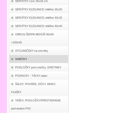
SERVÍTKY vzor 25x25 cm
SERVÍTKY ELEGANCE reliéfne 25x25
SERVÍTKY ELEGANCE reliéfne 33x33
SERVÍTKY ELEGANCE reliéfne 40x40
OBRUS-ŠERPA-BEHÚŇ 90x90
+150x40
STOJANČEKY na servítky
SVIEČKY
PODLOŽKY pod sviečky, SVIETNIKY
PODNOSY - TÁCKY plast
ŠÁLKY, POHÁRE, DÓZY, MISKY,
FĽAŠKY
TAŠKY, PODLOŽKY/PRESTIERANIE
pod taniere PVC