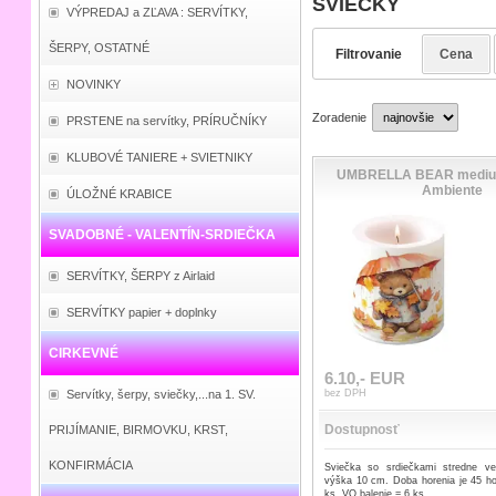
SVIEČKY
VÝPREDAJ a ZĽAVA : SERVÍTKY,
ŠERPY, OSTATNÉ
Filtrovanie
Cena
NOVINKY
Zoradenie
PRSTENE na servítky, PRÍRUČNÍKY
KLUBOVÉ TANIERE + SVIETNIKY
UMBRELLA BEAR medium
Ambiente
ÚLOŽNÉ KRABICE
SVADOBNÉ - VALENTÍN-SRDIEČKA
SERVÍTKY, ŠERPY z Airlaid
SERVÍTKY papier + doplnky
CIRKEVNÉ
6.10,- EUR
Servítky, šerpy, sviečky,...na 1. SV.
bez DPH
Dostupnosť
PRIJÍMANIE, BIRMOVKU, KRST,
KONFIRMÁCIA
Sviečka so srdiečkami stredne 
výška 10 cm. Doba horenia je 45 h
ks. VO balenie = 6 ks.