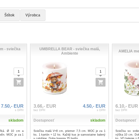
Štítok
Výrobca
 - sviečka
UMBRELLA BEAR - sviečka malá,
AMELIA med
Ambiente
7.50,- EUR
3.66,- EUR
4.50,- EUR
6.10,- EUR
s DPH
bez DPH
s DPH
bez DPH
skladom
Dostupnosť
skladom
Dostupnosť
veľká. Ø 10 cm a
Sviečka malá V=8 cm, priemer 7,5 cm. MOC je za 1
Sviečka so srdi
odín. MOC je za 1
ks. 1 kartón = 12 ks. Každý kus je samostatne balený
výška 10 cm. Dob
v celofáne. Doba horenia 35 hodín.
ks. VO balenie = 6