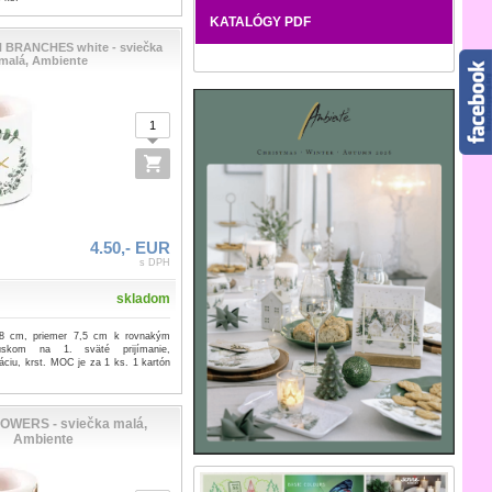
KATALÓGY PDF
BRANCHES white - sviečka
malá, Ambiente
4.50,- EUR
s DPH
skladom
8 cm, priemer 7,5 cm k rovnakým
úskom na 1. sväté prijímanie,
áciu, krst. MOC je za 1 ks. 1 kartón
OWERS - sviečka malá,
Ambiente