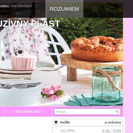
cookies.
Viac informácií
ROZUMIEM
UZÍVNY PLAST
VEĽKOOBCHOD
Košík:
je prázdny
bez DPH:
0.00,- EUR