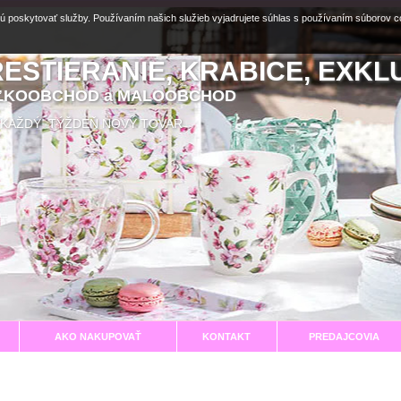
ú poskytovať služby. Používaním našich služieb vyjadrujete súhlas s používaním súborov 
RESTIERANIE, KRABICE, EXKL
EĽKOOBCHOD a MALOOBCHOD
aní KAŽDÝ TÝŽDEŇ NOVÝ TOVAR
AKO NAKUPOVAŤ
KONTAKT
PREDAJCOVIA