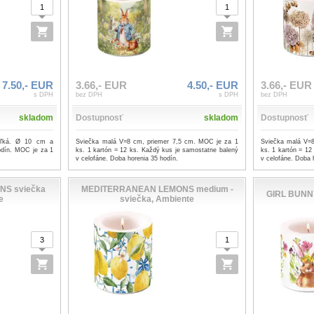
7.50,- EUR
3.66,- EUR
4.50,- EUR
3.66,- EUR
s DPH
bez DPH
s DPH
bez DPH
skladom
Dostupnosť
skladom
Dostupnosť
veľká. Ø 10 cm a
Sviečka malá V=8 cm, priemer 7,5 cm. MOC je za 1
Sviečka malá V=
odín. MOC je za 1
ks. 1 kartón = 12 ks. Každý kus je samostatne balený
ks. 1 kartón = 12
v celofáne. Doba horenia 35 hodín.
v celofáne. Doba 
S sviečka
MEDITERRANEAN LEMONS medium -
GIRL BUNNY
e
sviečka, Ambiente