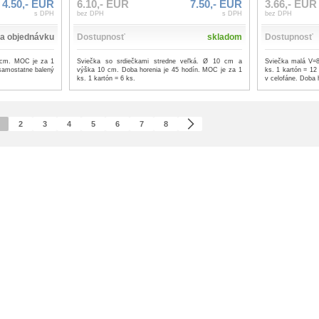
4.50,- EUR
6.10,- EUR
7.50,- EUR
3.66,- EUR
s DPH
bez DPH
s DPH
bez DPH
a objednávku
Dostupnosť
skladom
Dostupnosť
 cm. MOC je za 1
Sviečka so srdiečkami stredne veľká. Ø 10 cm a
Sviečka malá V=
 samostatne balený
výška 10 cm. Doba horenia je 45 hodín. MOC je za 1
ks. 1 kartón = 12
ks. 1 kartón = 6 ks.
v celofáne. Doba 
2
3
4
5
6
7
8