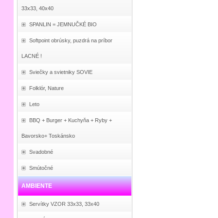
33x33, 40x40
SPANLIN = JEMNUČKÉ BIO
Softpoint obrúsky, puzdrá na príbor
LACNÉ !
Sviečky a svietniky SOVIE
Folklór, Nature
Leto
BBQ + Burger + Kuchyňa + Ryby +
Bavorsko+ Toskánsko
Svadobné
Smútočné
AMBIENTE
Servítky VZOR 33x33, 33x40