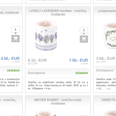
LOVELY LAVENDER medium - sviečka,
COMMUNION 
alá, Ambiente
Ambiente
4.50,- EUR
3.66,- EUR
6.10,- EUR
7.50,- EUR
s DPH
bez DPH
bez DPH
s DPH
skladom
Dostupnosť
Dostupnosť
skladom
 cm s kvetinovým
Sviečka malá V=
Sviečka so srdiečkami stredne veľká. Ø 10 cm a
 12 ks. Každý kus
papierovým obr
výška 10 cm. Doba horenia je 45 hodín. MOC je za 1
Doba horenia 3...
birmovku, konfirm
ks. VObalenie = 6 ks.
= 12...
...viac
- sviečka,
MISTER RABBIT - sviečka malá,
DRIED FL
Ambiente