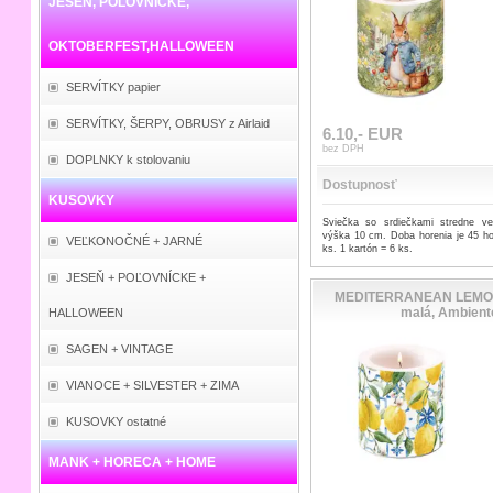
JESEŇ, POĽOVNÍCKE,
OKTOBERFEST,HALLOWEEN
SERVÍTKY papier
SERVÍTKY, ŠERPY, OBRUSY z Airlaid
6.10,- EUR
bez DPH
DOPLNKY k stolovaniu
Dostupnosť
KUSOVKY
Sviečka so srdiečkami stredne 
výška 10 cm. Doba horenia je 45 h
VEĽKONOČNÉ + JARNÉ
ks. 1 kartón = 6 ks.
JESEŇ + POĽOVNÍCKE +
MEDITERRANEAN LEMON
malá, Ambient
HALLOWEEN
SAGEN + VINTAGE
VIANOCE + SILVESTER + ZIMA
KUSOVKY ostatné
MANK + HORECA + HOME