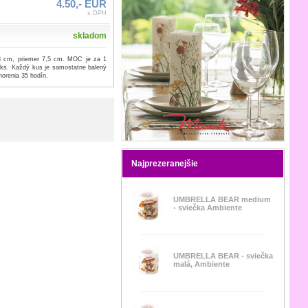
4.50,- EUR
s DPH
skladom
8 cm, priemer 7,5 cm. MOC je za 1
 ks. Každý kus je samostatne balený
horenia 35 hodín.
Najprezeranejšie
UMBRELLA BEAR medium
- sviečka Ambiente
UMBRELLA BEAR - sviečka
malá, Ambiente