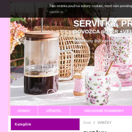
Táto stránka používa súbory cookies, ktoré nám pomáhaj
nájdete tu.
SERVÍTKY, P
DOVOZCA pre SR +V
Exkluzívny štýl v prestier
DOMOV
UŽÍVATEĽ
OBCHODNÉ PODMIENKY
Úvod
/
SVIEČKY
Kategórie