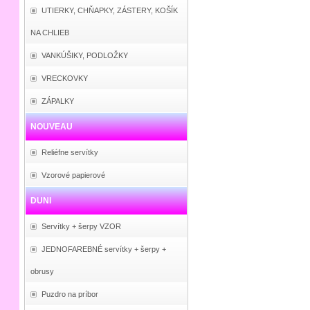
UTIERKY, CHŇAPKY, ZÁSTERY, KOŠÍK
NA CHLIEB
VANKÚŠIKY, PODLOŽKY
VRECKOVKY
ZÁPALKY
NOUVEAU
Reliéfne servítky
Vzorové papierové
DUNI
Servítky + šerpy VZOR
JEDNOFAREBNÉ servítky + šerpy +
obrusy
Puzdro na príbor