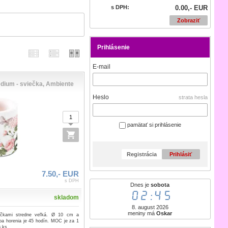
s DPH:
0.00,- EUR
Zobraziť
Prihlásenie
E-mail
ium - sviečka, Ambiente
Heslo
strata hesla
pamätať si prihlásenie
Registrácia
Prihlásiť
7.50,- EUR
s DPH
Dnes je
sobota
02:45
skladom
8. august 2026
meniny má
Oskar
ečkami stredne veľká. Ø 10 cm a
a horenia je 45 hodín. MOC je za 1
 ks.