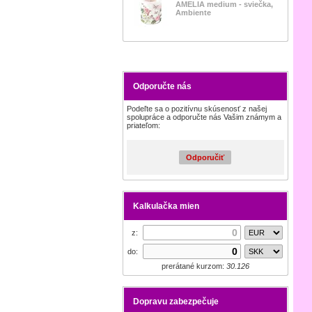
AMELIA medium - sviečka,
Ambiente
Odporučte nás
Podeľte sa o pozitívnu skúsenosť z našej
spolupráce a odporučte nás Vašim známym a
priateľom:
Odporučiť
Kalkulačka mien
z:
do:
prerátané kurzom:
30.126
Dopravu zabezpečuje