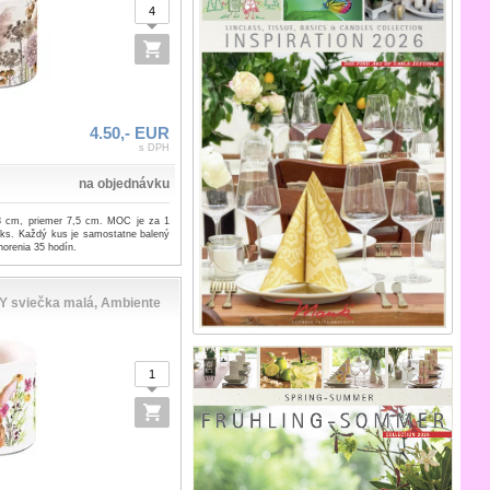
4.50,- EUR
s DPH
na objednávku
8 cm, priemer 7,5 cm. MOC je za 1
 ks. Každý kus je samostatne balený
horenia 35 hodín.
 sviečka malá, Ambiente