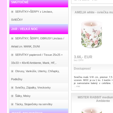
SMÚTOČNÉ
SERVÍTKY+ŠERPY z Linclass,
AMELIA white - sviečka m
SVIEČKY
JAR - VEĽKÁ NOC
SERVÍTKY, ŠERPY, OBRUSY Linclass /
Airlaid zn. MANK, DUNI
SERVÍTKY papierové / Tissue 25x25 +
3.66,- EUR
bez DPH
33x33 + 40x40 Ambiente, Mank, HF,..
Dostupnosť
Obrusy, Vankúše, Utierky, Chňapky,
Sviečka malá V=8 cm, priemer 7,5
Podložky
vzorom. MOC je za 1 ks. 1 kartón =
je samostatne balený v celofáne. 
...viac
Sviečky, Zápalky, Vreckovky
Šálky, Misky
MISTER RABBIT medium 
Ambiente
Tácky, Stojančeky na servítky