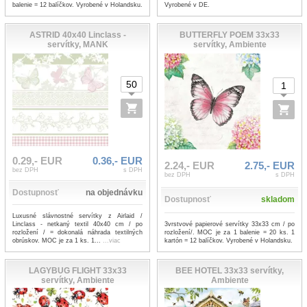
balenie = 12 balíčkov. Vyrobené v Holandsku.
Vyrobené v DE.
ASTRID 40x40 Linclass -
BUTTERFLY POEM 33x33
servítky, MANK
servítky, Ambiente
0.29,- EUR
0.36,- EUR
2.24,- EUR
2.75,- EUR
bez DPH
s DPH
bez DPH
s DPH
Dostupnosť
na objednávku
Dostupnosť
skladom
Luxusné slávnostné servítky z Airlaid /
3vrstvové papierové servítky 33x33 cm / po
Linclass - netkaný textil 40x40 cm / po
rozložení/. MOC je za 1 balenie = 20 ks. 1
rozložení / = dokonalá náhrada textilných
kartón = 12 balíčkov. Vyrobené v Holandsku.
obrúskov. MOC je za 1 ks. 1...
...viac
LAGYBUG FLIGHT 33x33
BEE HOTEL 33x33 servítky,
servítky, Ambiente
Ambiente