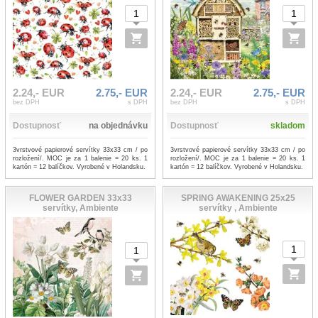
2.24,- EUR
2.75,- EUR
2.24,- EUR
2.75,- EUR
bez DPH
s DPH
bez DPH
s DPH
Dostupnosť
na objednávku
Dostupnosť
skladom
3vrstvové papierové servítky 33x33 cm / po
3vrstvové papierové servítky 33x33 cm / po
rozložení/. MOC je za 1 balenie = 20 ks. 1
rozložení/. MOC je za 1 balenie = 20 ks. 1
kartón = 12 balíčkov. Vyrobené v Holandsku.
kartón = 12 balíčkov. Vyrobené v Holandsku.
FLOWER GARDEN 33x33
SPRING AWAKENING 25x25
servítky, Ambiente
servítky , Ambiente