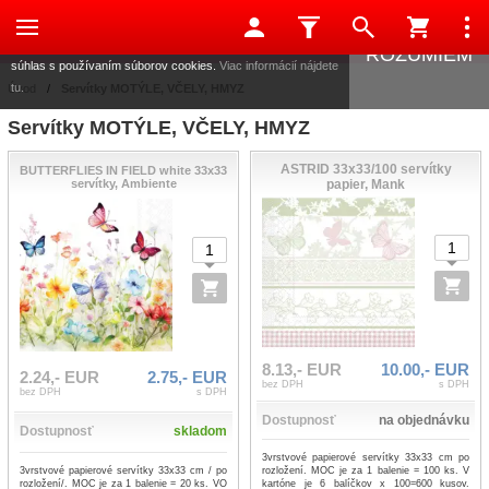
Táto stránka používa súbory cookies, ktoré nám pomáhajú
poskytovať služby. Používaním našich služieb vyjadrujete
ROZUMIEM
súhlas s používaním súborov cookies.
Viac informácií nájdete
tu.
Úvod
/
Servítky MOTÝLE, VČELY, HMYZ
Servítky MOTÝLE, VČELY, HMYZ
ASTRID 33x33/100 servítky
BUTTERFLIES IN FIELD white 33x33
servítky, Ambiente
papier, Mank
8.13,- EUR
10.00,- EUR
2.24,- EUR
2.75,- EUR
bez DPH
s DPH
bez DPH
s DPH
Dostupnosť
na objednávku
Dostupnosť
skladom
3vrstvové papierové servítky 33x33 cm po
3vrstvové papierové servítky 33x33 cm / po
rozložení. MOC je za 1 balenie = 100 ks. V
rozložení/. MOC je za 1 balenie = 20 ks. VO
kartóne je 6 balíčkov x 100=600 kusov.