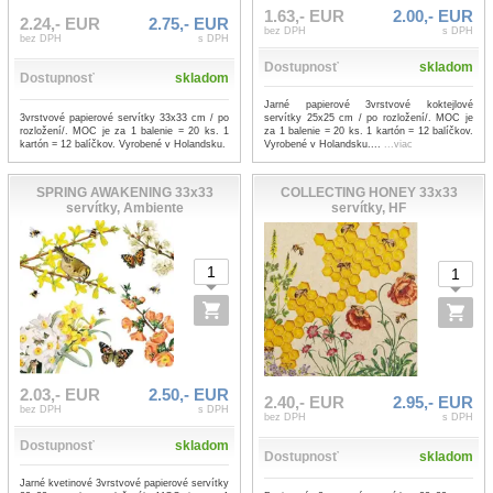
1.63,- EUR
2.00,- EUR
2.24,- EUR
2.75,- EUR
bez DPH
s DPH
bez DPH
s DPH
Dostupnosť
skladom
Dostupnosť
skladom
Jarné papierové 3vrstvové koktejlové
3vrstvové papierové servítky 33x33 cm / po
servítky 25x25 cm / po rozložení/. MOC je
rozložení/. MOC je za 1 balenie = 20 ks. 1
za 1 balenie = 20 ks. 1 kartón = 12 balíčkov.
kartón = 12 balíčkov. Vyrobené v Holandsku.
Vyrobené v Holandsku....
...viac
SPRING AWAKENING 33x33
COLLECTING HONEY 33x33
servítky, Ambiente
servítky, HF
2.03,- EUR
2.50,- EUR
2.40,- EUR
2.95,- EUR
bez DPH
s DPH
bez DPH
s DPH
Dostupnosť
skladom
Dostupnosť
skladom
Jarné kvetinové 3vrstvové papierové servítky