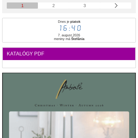
1
2
3
Dnes je
piatok
16:40
7. august 2026
meniny má
Štefánia
KATALÓGY PDF