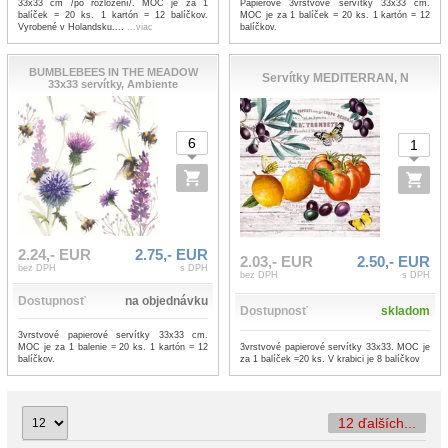
Papierové 3vrstvové servítky 33x33 cm.
33x33 cm /po rozložení/. MOC je za 1
MOC je za 1 balíček = 20 ks. 1 kartón = 12
balíček = 20 ks. 1 kartón = 12 balíčkov.
balíčkov.
Vyrobené v Holandsku....
...viac
BUMBLEBEES IN THE MEADOW
Servítky MEDITERRAN, N
33x33 servítky, Ambiente
2.24,- EUR
2.75,- EUR
2.03,- EUR
2.50,- EUR
bez DPH
s DPH
bez DPH
s DPH
Dostupnosť
na objednávku
Dostupnosť
skladom
3vrstvové papierové servítky 33x33 cm.
3vrstvové papierové servítky 33x33. MOC je
MOC je za 1 balenie = 20 ks. 1 kartón = 12
za 1 balíček =20 ks. V krabici je 8 balíčkov
balíčkov.
12 ďalších...