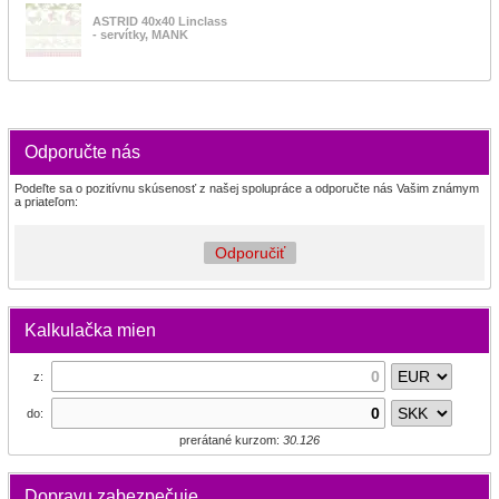
ASTRID 40x40 Linclass
- servítky, MANK
Odporučte nás
Podeľte sa o pozitívnu skúsenosť z našej spolupráce a odporučte nás Vašim známym
a priateľom:
Odporučiť
Kalkulačka mien
z:
do:
prerátané kurzom:
30.126
Dopravu zabezpečuje