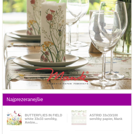
Najprezeranejšie
BUTTERFLIES IN FIELD
ASTRID 33x33/100
white 33x33 servítky,
servítky papier, Mank
Ambie...