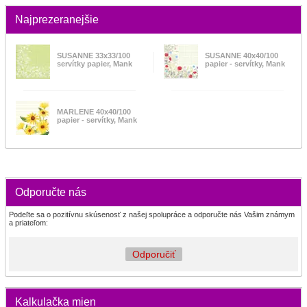
Najprezeranejšie
SUSANNE 33x33/100
SUSANNE 40x40/100
servítky papier, Mank
papier - servítky, Mank
MARLENE 40x40/100
papier - servítky, Mank
Odporučte nás
Podeľte sa o pozitívnu skúsenosť z našej spolupráce a odporučte nás Vašim známym
a priateľom:
Odporučiť
Kalkulačka mien