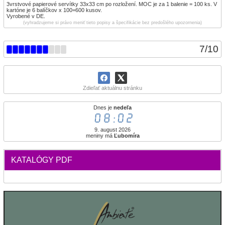
3vrstvové papierové servítky 33x33 cm po rozložení. MOC je za 1 balenie = 100 ks. V
kartóne je 6 balíčkov x 100=600 kusov.
Vyrobené v DE.
(vyhradzujeme si právo meniť tieto popisy a špecifikácie bez predošlého upozornenia)
7
/
10
Zdieľať aktuálnu stránku
Dnes je
nedeľa
08:02
9. august 2026
meniny má
Ľubomíra
KATALÓGY PDF