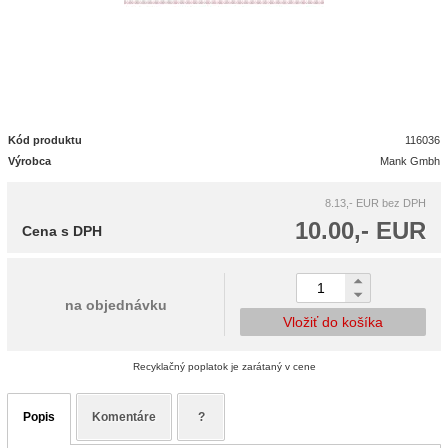
Kód produktu
116036
Výrobca
Mank Gmbh
8.13,- EUR
bez DPH
10.00,- EUR
Cena s DPH
na objednávku
Vložiť do košíka
Recyklačný poplatok je zarátaný v cene
Popis
Komentáre
?