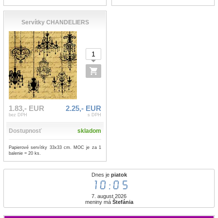
Servítky CHANDELIERS
1.83,- EUR
2.25,- EUR
bez DPH
s DPH
Dostupnosť
skladom
Papierové servítky 33x33 cm. MOC je za 1
balenie = 20 ks.
Dnes je
piatok
10:05
7. august 2026
meniny má
Štefánia