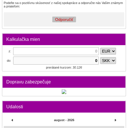
Podeľte sa o pozitívnu skúsenosť z našej spolupráce a odporučte nás Vašim známym
a priateľom:
Odporučiť
Kalkulačka mien
z:
do:
prerátané kurzom:
30.126
Dopravu zabezpečuje
Udalosti
august - 2026