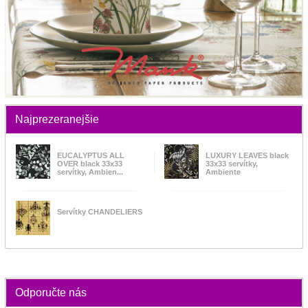
Najprezeranejšie
EUCALYPTUS ALL
LUXURY LEAVES black
OVER black 33x33
33x33 servítky,
servítky, Ambien...
Ambiente
Servítky CHANDELIERS
Odporučte nás