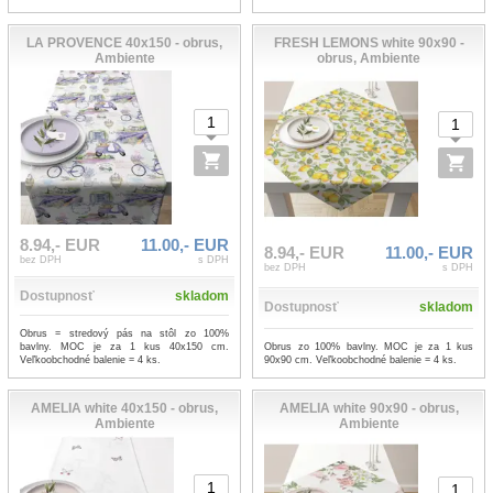
LA PROVENCE 40x150 - obrus,
FRESH LEMONS white 90x90 -
Ambiente
obrus, Ambiente
8.94,- EUR
11.00,- EUR
8.94,- EUR
11.00,- EUR
bez DPH
s DPH
bez DPH
s DPH
Dostupnosť
skladom
Dostupnosť
skladom
Obrus = stredový pás na stôl zo 100%
Obrus zo 100% bavlny. MOC je za 1 kus
bavlny. MOC je za 1 kus 40x150 cm.
90x90 cm. Veľkoobchodné balenie = 4 ks.
Veľkoobchodné balenie = 4 ks.
AMELIA white 40x150 - obrus,
AMELIA white 90x90 - obrus,
Ambiente
Ambiente