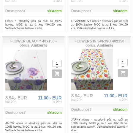
bez DPH
s DPH
bez DPH
s DPH
Dostupnosť
skladom
Dostupnosť
skladom
Obrus = stredový pás na stôl zo 100%
LEVANDUĽOVÝ obrus = stredový pás na stôl
bavlny. MOC je za 1 kus 40x150 cm.
zo 100% bavlny. MOC je za 1 kus 40x150
Veľkoobchodné balenie = 4 ks.
cm. Veľkoobchodné balenie = 4 ks.
FLOWER BEAUTY 40x150 -
FLOWERS IN SPRING 40x150
obrus, Ambiente
obrus, Ambiente
8.94,- EUR
11.00,- EUR
8.94,- EUR
11.00,- EUR
bez DPH
s DPH
bez DPH
s DPH
Dostupnosť
skladom
Dostupnosť
skladom
JARNÝ obrus = stredový pás na stôl zo
JARNÝ obrus = stredový pás na stôl zo
100% bavlny. MOC je za 1 kus 40x150 cm
100% bavlny. MOC je za 1 kus 40x150 cm.
samostatne balený. Veľkoobchodné balenie =
Veľkoobchodné balenie = 4 ks.
4 ks.