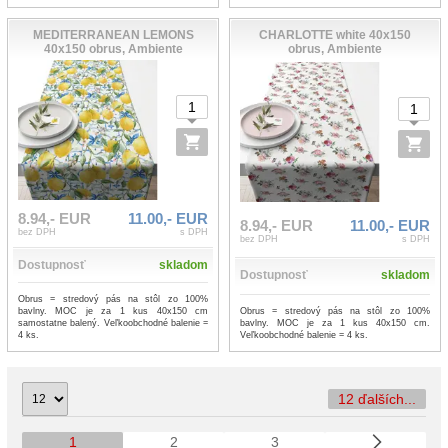
MEDITERRANEAN LEMONS
CHARLOTTE white 40x150
40x150 obrus, Ambiente
obrus, Ambiente
8.94,- EUR
11.00,- EUR
8.94,- EUR
11.00,- EUR
bez DPH
s DPH
bez DPH
s DPH
Dostupnosť
skladom
Dostupnosť
skladom
Obrus = stredový pás na stôl zo 100%
Obrus = stredový pás na stôl zo 100%
bavlny. MOC je za 1 kus 40x150 cm
bavlny. MOC je za 1 kus 40x150 cm.
samostatne balený. Veľkoobchodné balenie =
Veľkoobchodné balenie = 4 ks.
4 ks.
12 ďalších...
1
2
3