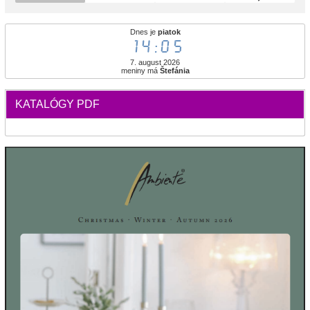
Dnes je
piatok
14:05
7. august 2026
meniny má
Štefánia
KATALÓGY PDF