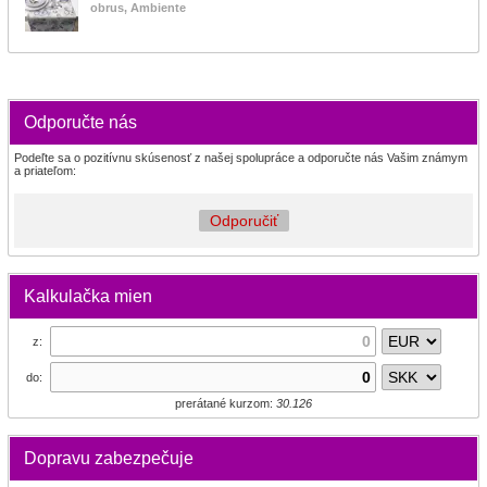
obrus, Ambiente
Odporučte nás
Podeľte sa o pozitívnu skúsenosť z našej spolupráce a odporučte nás Vašim známym
a priateľom:
Odporučiť
Kalkulačka mien
z:
do:
prerátané kurzom:
30.126
Dopravu zabezpečuje