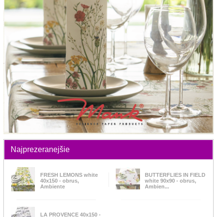
Najprezeranejšie
FRESH LEMONS white
BUTTERFLIES IN FIELD
40x150 - obrus,
white 90x90 - obrus,
Ambiente
Ambien...
LA PROVENCE 40x150 -