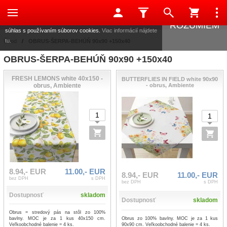
Táto stránka používa súbory cookies, ktoré nám pomáhajú
poskytovať služby. Používaním našich služieb vyjadrujete
ROZUMIEM
súhlas s používaním súborov cookies.
Viac informácií nájdete
tu.
Úvod
/
OBRUS-ŠERPA-BEHÚŇ 90x90 +150x40
OBRUS-ŠERPA-BEHÚŇ 90x90 +150x40
FRESH LEMONS white 40x150 -
BUTTERFLIES IN FIELD white 90x90
obrus, Ambiente
- obrus, Ambiente
8.94,- EUR
11.00,- EUR
8.94,- EUR
11.00,- EUR
bez DPH
s DPH
bez DPH
s DPH
Dostupnosť
skladom
Dostupnosť
skladom
Obrus = stredový pás na stôl zo 100%
Obrus zo 100% bavlny. MOC je za 1 kus
bavlny. MOC je za 1 kus 40x150 cm.
90x90 cm. Veľkoobchodné balenie = 4 ks.
Veľkoobchodné balenie = 4 ks.