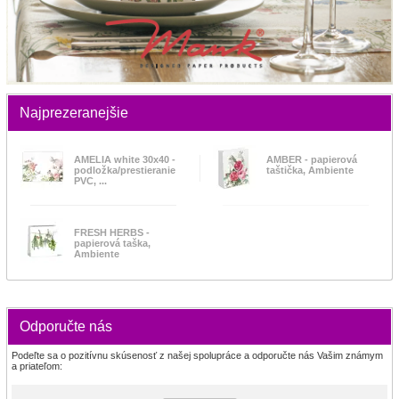
Najprezeranejšie
AMELIA white 30x40 -
AMBER - papierová
podložka/prestieranie
taštička, Ambiente
PVC, ...
FRESH HERBS -
papierová taška,
Ambiente
Odporučte nás
Podeľte sa o pozitívnu skúsenosť z našej spolupráce a odporučte nás Vašim známym
a priateľom: