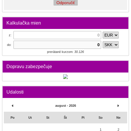
Odporučiť
Kalkulačka mien
z:
do:
prerátané kurzom:
30.126
Dopravu zabezpečuje
Udalosti
august - 2026
Po
Ut
St
Št
Pi
So
Ne
1
2