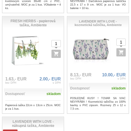
kvetinovým vzorom 30x40 cm z PVC,
NEVYRÁBA ! Darčeková papierová taštička
umývateľné. MOC je za 1 kus. VObalenie = 4
22,5 x 17 x 9 cm. MOC je za 1 kus- VO
ks.
balenie = 10 ks.
FRESH HERBS - papierová
LAVENDER WITH LOVE -
taška, Ambiente
kozmetická taštička, Ambiente
8.13,- EUR
10.00,- EUR
1.63,- EUR
2.00,- EUR
bez DPH
s DPH
bez DPH
s DPH
Dostupnosť
skladom
Dostupnosť
skladom
POSLEDNÉ KUSY ! TOVAR SA VIAC
NEVYRÁBA ! Kozmetická taštička zo 100%
Papierová taška 22cm x 13cm x 25cm. MOC
bavlny s PVC zipsom. Rozmery 25 x 12 x
je za 1 kus.
7,5 cm.
LAVENDER WITH LOVE -
nákupná taška, Ambiente