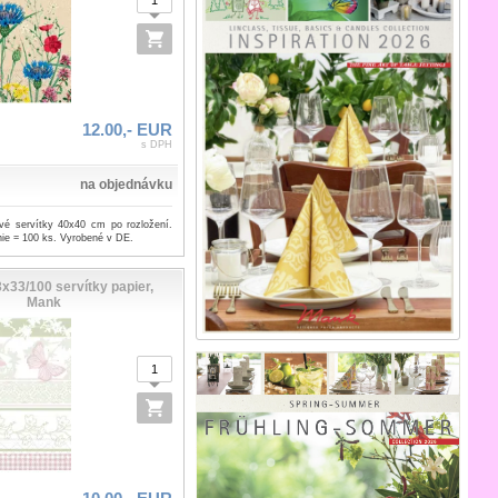
12.00,- EUR
s DPH
na objednávku
ové servítky 40x40 cm po rozložení.
ie = 100 ks. Vyrobené v DE.
x33/100 servítky papier,
Mank