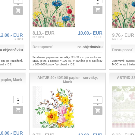
8.13,- EUR
10.00,- EUR
12.00,- EUR
9.76,- EUR
bez DPH
s DPH
s DPH
bez DPH
Dostupnosť
na objednávku
a objednávku
Dostupnosť
3vrstvové papierové servítky 33x33 cm po rozložení.
 cm po rozložení.
3vrstvové papier
MOC je za 1 balenie = 100 ks. V kartóne je 6 balíčkov
bené v DE.
MOC je za 1 balen
x 100=600 kusov. Vyrobené v DE.
ANTJE 40x40/100 papier - servítky,
ASTRID 33
 papier, Mank
Mank
10.00,- EUR