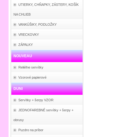
UTIERKY, CHŇAPKY, ZÁSTERY, KOŠÍK
NA CHLIEB
VANKÚŠIKY, PODLOŽKY
VRECKOVKY
ZÁPALKY
NOUVEAU
Reliéfne servítky
Vzorové papierové
DUNI
Servítky + šerpy VZOR
JEDNOFAREBNÉ servítky + šerpy +
obrusy
Puzdro na príbor