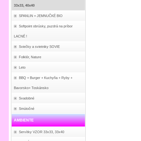
33x33, 40x40
SPANLIN = JEMNUČKÉ BIO
Softpoint obrúsky, puzdrá na príbor
LACNÉ !
Sviečky a svietniky SOVIE
Folklór, Nature
Leto
BBQ + Burger + Kuchyňa + Ryby +
Bavorsko+ Toskánsko
Svadobné
Smútočné
AMBIENTE
Servítky VZOR 33x33, 33x40