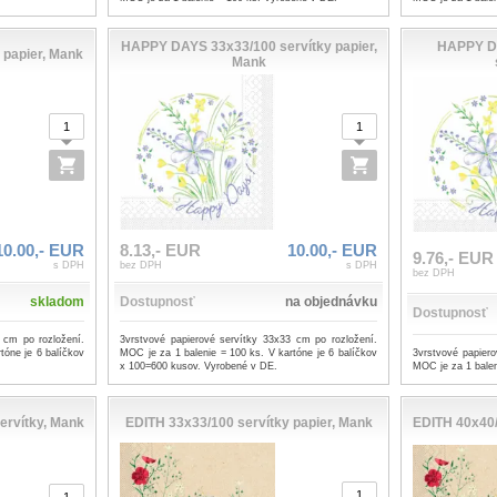
HAPPY DAYS 33x33/100 servítky papier,
HAPPY DA
 papier, Mank
Mank
10.00,- EUR
8.13,- EUR
10.00,- EUR
9.76,- EUR
s DPH
bez DPH
s DPH
bez DPH
skladom
Dostupnosť
na objednávku
Dostupnosť
 cm po rozložení.
3vrstvové papierové servítky 33x33 cm po rozložení.
3vrstvové papier
tóne je 6 balíčkov
MOC je za 1 balenie = 100 ks. V kartóne je 6 balíčkov
MOC je za 1 balen
x 100=600 kusov. Vyrobené v DE.
ervítky, Mank
EDITH 33x33/100 servítky papier, Mank
EDITH 40x40/