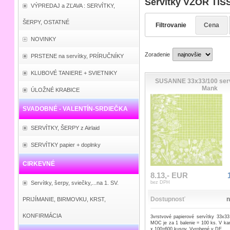
Servítky VZOR TIS
VÝPREDAJ a ZĽAVA : SERVÍTKY,
ŠERPY, OSTATNÉ
Filtrovanie
Cena
NOVINKY
Zoradenie
PRSTENE na servítky, PRÍRUČNÍKY
KLUBOVÉ TANIERE + SVIETNIKY
SUSANNE 33x33/100 serví
Mank
ÚLOŽNÉ KRABICE
SVADOBNÉ - VALENTÍN-SRDIEČKA
SERVÍTKY, ŠERPY z Airlaid
SERVÍTKY papier + doplnky
CIRKEVNÉ
8.13,- EUR
Servítky, šerpy, sviečky,...na 1. SV.
bez DPH
Dostupnosť
n
PRIJÍMANIE, BIRMOVKU, KRST,
KONFIRMÁCIA
3vrstvové papierové servítky 33x33
MOC je za 1 balenie = 100 ks. V kar
x 100=600 kusov. Vyrobené v DE.