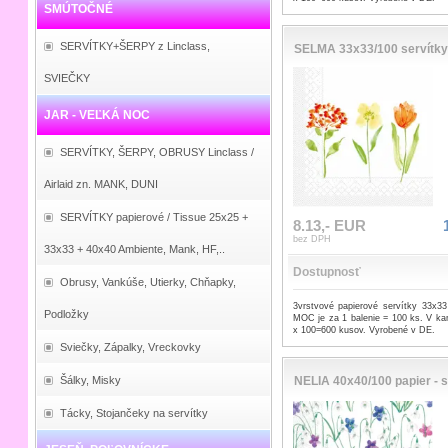
SMÚTOČNÉ
SERVÍTKY+ŠERPY z Linclass,
SELMA 33x33/100 servítky
SVIEČKY
JAR - VEĽKÁ NOC
SERVÍTKY, ŠERPY, OBRUSY Linclass /
Airlaid zn. MANK, DUNI
SERVÍTKY papierové / Tissue 25x25 +
8.13,- EUR
bez DPH
33x33 + 40x40 Ambiente, Mank, HF,..
Dostupnosť
Obrusy, Vankúše, Utierky, Chňapky,
3vrstvové papierové servítky 33x33
Podložky
MOC je za 1 balenie = 100 ks. V kar
x 100=600 kusov. Vyrobené v DE.
Sviečky, Zápalky, Vreckovky
Šálky, Misky
NELIA 40x40/100 papier - s
Tácky, Stojančeky na servítky