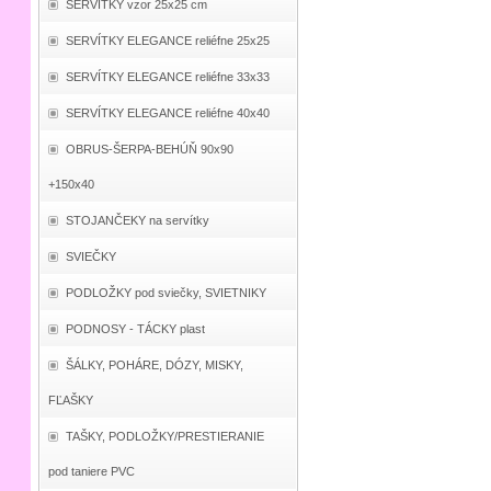
SERVÍTKY vzor 25x25 cm
SERVÍTKY ELEGANCE reliéfne 25x25
SERVÍTKY ELEGANCE reliéfne 33x33
SERVÍTKY ELEGANCE reliéfne 40x40
OBRUS-ŠERPA-BEHÚŇ 90x90
+150x40
STOJANČEKY na servítky
SVIEČKY
PODLOŽKY pod sviečky, SVIETNIKY
PODNOSY - TÁCKY plast
ŠÁLKY, POHÁRE, DÓZY, MISKY,
FĽAŠKY
TAŠKY, PODLOŽKY/PRESTIERANIE
pod taniere PVC