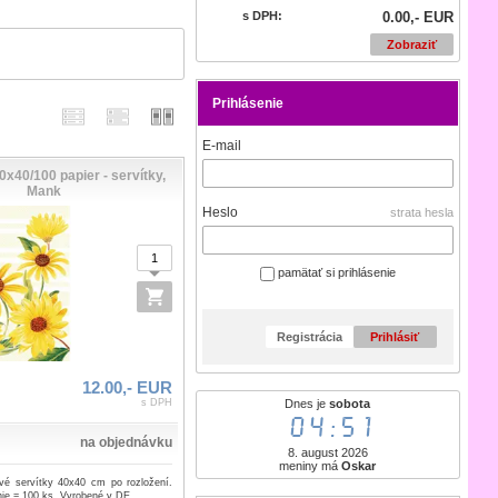
s DPH:
0.00,- EUR
Zobraziť
Prihlásenie
E-mail
40/100 papier - servítky,
Mank
Heslo
strata hesla
pamätať si prihlásenie
Registrácia
Prihlásiť
12.00,- EUR
Dnes je
sobota
s DPH
04:51
na objednávku
8. august 2026
meniny má
Oskar
ové servítky 40x40 cm po rozložení.
ie = 100 ks. Vyrobené v DE.