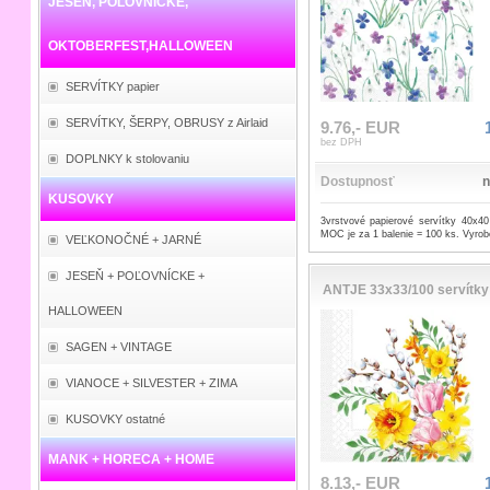
JESEŇ, POĽOVNÍCKE,
OKTOBERFEST,HALLOWEEN
SERVÍTKY papier
SERVÍTKY, ŠERPY, OBRUSY z Airlaid
9.76,- EUR
bez DPH
DOPLNKY k stolovaniu
Dostupnosť
n
KUSOVKY
3vrstvové papierové servítky 40x40
MOC je za 1 balenie = 100 ks. Vyro
VEĽKONOČNÉ + JARNÉ
JESEŇ + POĽOVNÍCKE +
ANTJE 33x33/100 servítky
HALLOWEEN
SAGEN + VINTAGE
VIANOCE + SILVESTER + ZIMA
KUSOVKY ostatné
MANK + HORECA + HOME
8.13,- EUR