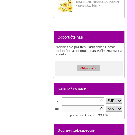
MARLENE 40x40/100 papier
- servítky, Mank
Odporučte nás
Podeľte sa o pozitívnu skúsenosť z našej
spolupráce a odporučte nás Vašim známym a
priateľom:
Odporučiť
Kalkulačka mien
z:
do:
prerátané kurzom:
30.126
Dopravu zabezpečuje