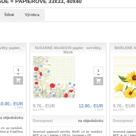
SUE = PAPIEROVÉ 33x33, 40x40
Štítok
Výrobca
tky papier,
SUSANNE 40x40/100 papier - servítky,
MARLENE 40x
Mank
10.00,- EUR
9.76,- EUR
12.00,- EUR
9.76,- EUR
s DPH
bez DPH
s DPH
bez DPH
a objednávku
Dostupnosť
na objednávku
Dostupnosť
 cm po rozložení.
3vrstvové papierové servítky 40x40 cm po rozložení.
3vrstvové papier
tóne je 6 balíčkov
MOC je za 1 balenie = 100 ks. Vyrobené v DE.
MOC je za 1 balen