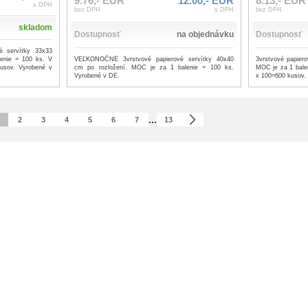
9.76,- EUR
12.00,- EUR
8.13,- EUR
s DPH
bez DPH
s DPH
bez DPH
skladom
Dostupnosť
na objednávku
Dostupnosť
 servítky 33x33
VEĽKONOČNÉ 3vrstvové papierové servítky 40x40
3vrstvové papier
enie = 100 ks. V
cm po rozložení. MOC je za 1 balenie = 100 ks.
MOC je za 1 balen
kusov. Vyrobené v
Vyrobené v DE.
x 100=600 kusov.
...
2
3
4
5
6
7
13