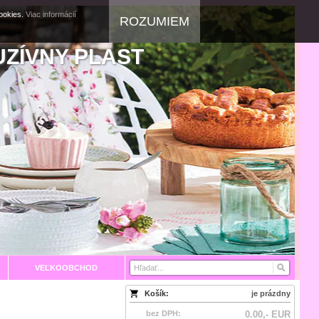
cookies.
Viac informácií
ROZUMIEM
UZÍVNY PLAST
VEĽKOOBCHOD
Košík:
je prázdny
bez DPH:
0.00,- EUR