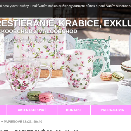
ú poskytovať služby. Používaním našich služieb vyjadrujete súhlas s používaním súborov 
RESTIERANIE, KRABICE, EXKL
EĽKOOBCHOD a MALOOBCHOD
aní KAŽDÝ TÝŽDEŇ NOVÝ TOVAR
AKO NAKUPOVAŤ
KONTAKT
PREDAJCOVIA
 = PAPIEROVÉ 33x33, 40x40