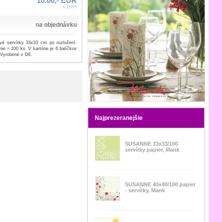
10.00,- EUR
s DPH
na objednávku
ové servítky 33x33 cm po rozložení.
ie = 100 ks. V kartóne je 6 balíčkov
 Vyrobené v DE.
Najprezeranejšie
SUSANNE 33x33/100
servítky papier, Mank
SUSANNE 40x40/100 papier
- servítky, Mank