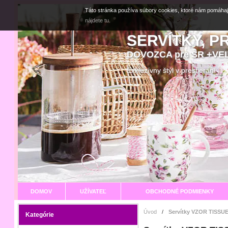
Táto stránka používa súbory cookies, ktoré nám pomáhaj
nájdete tu.
SERVÍTKY, P
DOVOZCA pre SR +V
Exkluzívny štýl v prestier
DOMOV
UŽÍVATEĽ
OBCHODNÉ PODMIENKY
Úvod
/
Servítky VZOR TISSUE
Kategórie