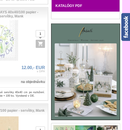
KATALÓGY PDF
YS 40x40/100 papier -
servítky, Mank
12.00,- EUR
s DPH
na objednávku
ové servítky 40x40 cm po rozložení.
ie = 100 ks. Vyrobené v DE.
100 papier - servítky, Mank