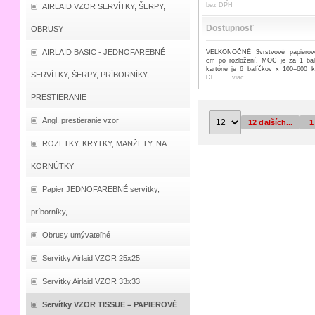
bez DPH
AIRLAID VZOR SERVÍTKY, ŠERPY,
Dostupnosť
OBRUSY
AIRLAID BASIC - JEDNOFAREBNÉ
VEĽKONOČNÉ 3vrstvové papierové
cm po rozložení. MOC je za 1 bal
kartóne je 6 balíčkov x 100=600 
SERVÍTKY, ŠERPY, PRÍBORNÍKY,
DE....
...viac
PRESTIERANIE
Angl. prestieranie vzor
12 ďalších...
1
ROZETKY, KRYTKY, MANŽETY, NA
KORNÚTKY
Papier JEDNOFAREBNÉ servítky,
príborníky,..
Obrusy umývateľné
Servítky Airlaid VZOR 25x25
Servítky Airlaid VZOR 33x33
Servítky VZOR TISSUE = PAPIEROVÉ