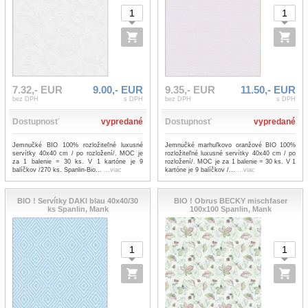
7.32,- EUR
9.00,- EUR
9.35,- EUR
11.50,- EUR
bez DPH
s DPH
bez DPH
s DPH
Dostupnosť
vypredané
Dostupnosť
vypredané
Jemnučké BIO 100% rozložiteľné luxusné
Jemnučké marhuľkovo oranžové BIO 100%
servítky 40x40 cm / po rozložení/. MOC je
rozložiteľné luxusné servítky 40x40 cm / po
za 1 balenie = 30 ks. V 1 kartóne je 9
rozložení/. MOC je za 1 balenie = 30 ks. V 1
balíčkov /270 ks. Spanlin-Bio...
...viac
kartóne je 9 balíčkov /...
...viac
BIO ! Servítky DAKI blau 40x40/30
BIO ! Obrus BECKY mischfaser
ks Spanlin, Mank
100x100 Spanlin, Mank