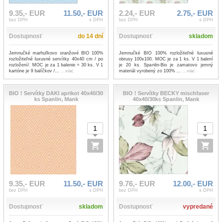
9.35,- EUR
11.50,- EUR
2.24,- EUR
2.75,- EUR
bez DPH
s DPH
bez DPH
s DPH
Dostupnosť
do 14 dní
Dostupnosť
skladom
Jemnučké marhuľkovo oranžové BIO 100%
Jemnučké BIO 100% rozložiteľné luxusné
rozložiteľné luxusné servítky 40x40 cm / po
obrusy 100x100. MOC je za 1 ks. V 1 balení
rozložení/. MOC je za 1 balenie = 30 ks. V 1
je 20 ks. Spanlin-Bio je zamatovo jemný
kartóne je 9 balíčkov /...
...viac
materiál vyrobený zo 100% ...
...viac
BIO ! Servítky DAKI aprikot 40x40/30
BIO ! Servítky BECKY mischfaser
ks Spanlin, Mank
40x40/30ks Spanlin, Mank
9.35,- EUR
11.50,- EUR
9.76,- EUR
12.00,- EUR
bez DPH
s DPH
bez DPH
s DPH
Dostupnosť
skladom
Dostupnosť
vypredané