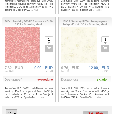
Jemnučké marhuľkovo oranžové BIO 100%
Jemnučké BIO 100% rozložiteľné luxusné
rozložiteľné luxusné servítky 40x40 cm / po
servítky 40x40 cm / po rozložení/. MOC je
rozložení/. MOC je za 1 balenie = 30 ks. V 1
za 1 balenie = 30 ks. V 1 kartóne je 9
kartóne je 9 balíčkov /...
...viac
balíčkov /270 ks. Spanlin-Bio...
...viac
BIO ! Servítky DENICE altrosa 40x40
BIO ! Servítky RITA champagner-
/ 30 ks Spanlin, Mank
beige 40x40 / 30 ks Spanlin, Mank
7.32,- EUR
9.00,- EUR
9.76,- EUR
12.00,- EUR
bez DPH
s DPH
bez DPH
s DPH
Dostupnosť
vypredané
Dostupnosť
skladom
Jemnučké BIO 100% rozložiteľné luxusné
Jemnučké BIO 100% rozložiteľné luxusné
servítky 40x40 cm / po rozložení/. MOC je
servítky 40x40 cm / po rozložení/. MOC je
za 1 balenie = 30 ks. V 1 kartóne je 9
za 1 balenie = 30 ks. V 1 kartóne je 9
balíčkov /270 ks. Spanlin-Bio...
...viac
balíčkov /270 ks. Spanlin-Bio...
...viac
12 ďalších...