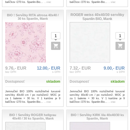
balíčkov /270 ks. Spanlin-Bio...
...viac
balíčkov /270 ks. Spanlin-Bio...
...viac
ROGER weiss 40x40/30 servítky
BIO ! Servítky RITA altrosa 40x40 /
30 ks Spanlin, Mank
Spanlin BIO, Mank
9.76,- EUR
12.00,- EUR
7.32,- EUR
9.00,- EUR
bez DPH
s DPH
bez DPH
s DPH
Dostupnosť
skladom
Dostupnosť
skladom
Jemnučké BIO 100% rozložiteľné luxusné
Jemnučké BIO 100% rozložiteľné luxusné
servítky 40x40 cm / po rozložení/. MOC je
servítky 40x40 cm / po rozložení/. MOC je
za 1 balenie = 30 ks. V 1 kartóne je 9
za 1 balenie = 30 ks. V 1 kartóne je 9
balíčkov /270 ks. Spanlin-Bio...
...viac
balíčkov /270 ks. Spanlin-Bio...
...viac
BIO ! Servítky ROGER hellgrau
BIO ! Servítky KIRK lila 40x40/30 ks
40x40 / 30 ks Spanlin, Mank
Spanlin, Mank