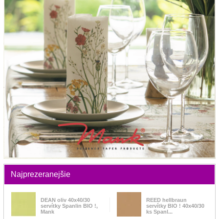
Najprezeranejšie
DEAN oliv 40x40/30
REED hellbraun
servítky Spanlin BIO !,
servítky BIO ! 40x40/30
Mank
ks Spanl...