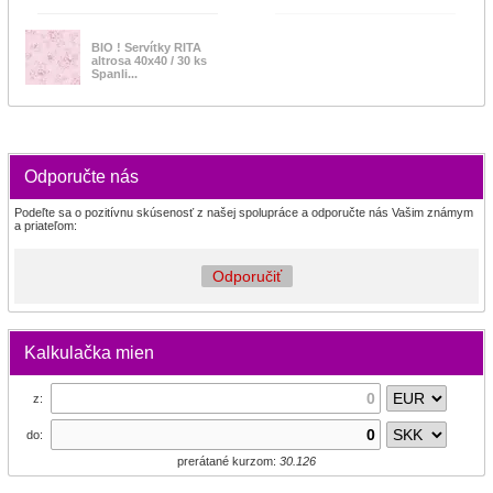
BIO ! Servítky RITA
altrosa 40x40 / 30 ks
Spanli...
Odporučte nás
Podeľte sa o pozitívnu skúsenosť z našej spolupráce a odporučte nás Vašim známym
a priateľom:
Odporučiť
Kalkulačka mien
z:
do:
prerátané kurzom:
30.126