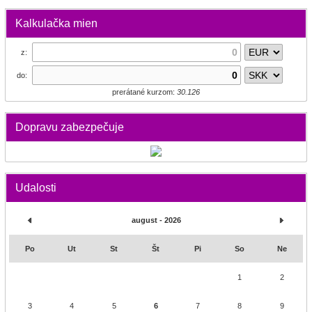
Kalkulačka mien
z:
do:
prerátané kurzom:
30.126
Dopravu zabezpečuje
Udalosti
august - 2026
Po
Ut
St
Št
Pi
So
Ne
1
2
3
4
5
6
7
8
9