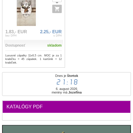
1.83,- EUR
2.25,- EUR
bez DPH
s DPH
Dostupnosť
skladom
Luxusné zápalky 11x6,5 cm. MOC je za 1
krabičku = 45 zápaliek. 1 kartónik = 12
krabičiek.
Dnes je
štvrtok
21:18
6. august 2026
meniny má
Jozefína
KATALÓGY PDF