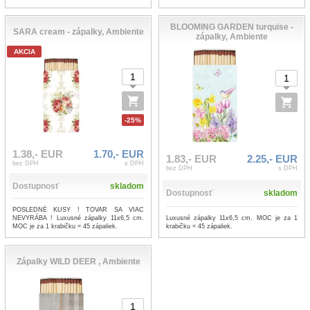
BLOOMING GARDEN turquise -
SARA cream - zápalky, Ambiente
zápalky, Ambiente
AKCIA
-25%
1.38,- EUR
1.70,- EUR
1.83,- EUR
2.25,- EUR
bez DPH
s DPH
bez DPH
s DPH
Dostupnosť
skladom
Dostupnosť
skladom
POSLEDNÉ KUSY ! TOVAR SA VIAC
Luxusné zápalky 11x6,5 cm. MOC je za 1
NEVYRÁBA ! Luxusné zápalky 11x6,5 cm.
krabičku = 45 zápaliek.
MOC je za 1 krabičku = 45 zápaliek.
Zápalky WILD DEER , Ambiente