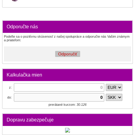
Odporučte nás
Podeľte sa o pozitívnu skúsenosť z našej spolupráce a odporučte nás Vašim známym
a priateľom:
Odporučiť
Kalkulačka mien
z:
do:
prerátané kurzom:
30.126
Dopravu zabezpečuje