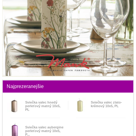
Najprezeranejšie
Sviečka valec hnedý
Sviečka valec zlato-
perleťový matný 10x5,
krémový 10x5, PL
PL
Sviečka valec aubergine
perleťový matný 10x5,
P...