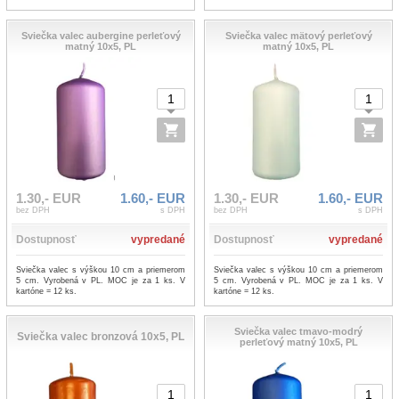
Sviečka valec aubergine perleťový
Sviečka valec mätový perleťový
matný 10x5, PL
matný 10x5, PL
1.30,- EUR
1.60,- EUR
1.30,- EUR
1.60,- EUR
bez DPH
s DPH
bez DPH
s DPH
Dostupnosť
vypredané
Dostupnosť
vypredané
Sviečka valec s výškou 10 cm a priemerom
Sviečka valec s výškou 10 cm a priemerom
5 cm. Vyrobená v PL. MOC je za 1 ks. V
5 cm. Vyrobená v PL. MOC je za 1 ks. V
kartóne = 12 ks.
kartóne = 12 ks.
Sviečka valec tmavo-modrý
Sviečka valec bronzová 10x5, PL
perleťový matný 10x5, PL