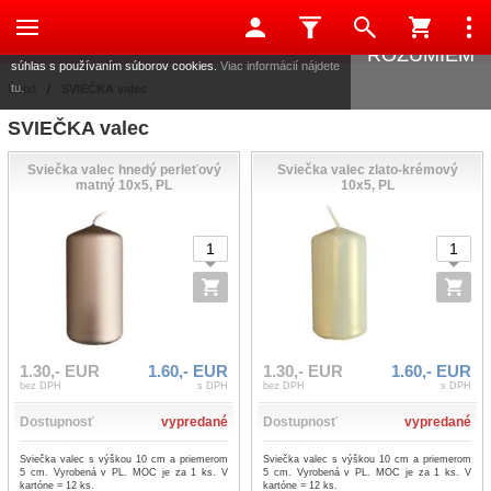
Táto stránka používa súbory cookies, ktoré nám pomáhajú
poskytovať služby. Používaním našich služieb vyjadrujete
ROZUMIEM
súhlas s používaním súborov cookies.
Viac informácií nájdete
tu.
Úvod
/
SVIEČKA valec
SVIEČKA valec
Sviečka valec hnedý perleťový
Sviečka valec zlato-krémový
matný 10x5, PL
10x5, PL
1.30,- EUR
1.60,- EUR
1.30,- EUR
1.60,- EUR
bez DPH
s DPH
bez DPH
s DPH
Dostupnosť
vypredané
Dostupnosť
vypredané
Sviečka valec s výškou 10 cm a priemerom
Sviečka valec s výškou 10 cm a priemerom
5 cm. Vyrobená v PL. MOC je za 1 ks. V
5 cm. Vyrobená v PL. MOC je za 1 ks. V
kartóne = 12 ks.
kartóne = 12 ks.