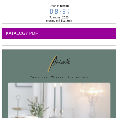
Dnes je
piatok
08:31
7. august 2026
meniny má
Štefánia
KATALÓGY PDF