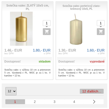
Sviečka valec ZLATÝ 10x5 cm,
Sviečka valec perleťový zlato-
PL
krémový 10x5, PL
1.46,- EUR
1.80,- EUR
1.30,- EUR
1.60,- EUR
bez DPH
s DPH
bez DPH
s DPH
Dostupnosť
skladom
Dostupnosť
vypredané
Sviečka valec s výškou 10 cm a priemerom
Sviečka valec s výškou 10 cm a priemerom
5 cm. Vyrobená v PL. MOC je za 1 ks. V
5 cm. Vyrobená v PL. MOC je za 1 ks. V
kartóne = 12 ks.
kartóne = 12 ks.
12 ďalších...
1
2
3
4