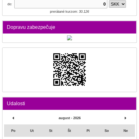
do:
prerátané kurzom:
30.126
Dopravu zabezpečuje
Udalosti
august - 2026
Po
Ut
St
Št
Pi
So
Ne