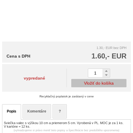
1.30,- EUR
bez DPH
1.60,- EUR
Cena s DPH
vypredané
Vložiť do košíka
Recyklačný poplatok je zarátaný v cene
Popis
Komentáre
?
Sviečka valec s výškou 10 cm a priemerom 5 cm. Vyrobená v PL. MOC je za 1 ks.
V kartóne = 12 ks.
(vyhradzujeme si právo meniť tieto popisy a špecifikácie bez predošlého upozornenia)