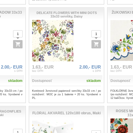
ADOW 33x33
ŽUKOWSKI 
DELICATE FLOWERS WITH MINI DOTS
y
33x33 servítky, Daisy
2.00,- EUR
1.63,- EUR
2.00,- EUR
1.63,- EUR
s DPH
bez DPH
s DPH
bez DPH
skladom
Dostupnosť
skladom
Dostupnosť
ítky 33x33 cm / po
Kvetinové 3vrstvové papierové servítky 33x33 cm / po
FOLKLÓRNE 3vrst
20 ks. Vyrobené v
rozložení/. MOC je za 1 balenie = 20 ks. Vyrobené v
/po rozložení/. MO
PL.
12 balíčkov. Vyro
ROSES M
DRAGONFLIES
FLORAL AKVAREL 120x180 obrus, Maki
aki
33x