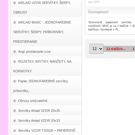
bez DPH
AIRLAID VZOR SERVÍTKY, ŠERPY,
Dostupnosť
OBRUSY
AIRLAID BASIC - JEDNOFAREBNÉ
3vrstvovoé papierové servítk
rozložení/. MOC je za 1 balíček = 20
balíčkov. Vyrobené v PL.
SERVÍTKY, ŠERPY, PRÍBORNÍKY,
PRESTIERANIE
12 ďalších...
1
Angl. prestieranie vzor
ROZETKY, KRYTKY, MANŽETY, NA
KORNÚTKY
Papier JEDNOFAREBNÉ servítky,
príborníky,..
Obrusy umývateľné
Servítky Airlaid VZOR 25x25
Servítky Airlaid VZOR 33x33
Servítky VZOR TISSUE = PAPIEROVÉ