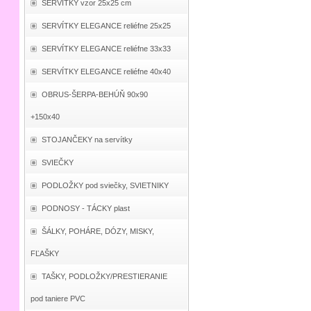
SERVÍTKY vzor 25x25 cm
SERVÍTKY ELEGANCE reliéfne 25x25
SERVÍTKY ELEGANCE reliéfne 33x33
SERVÍTKY ELEGANCE reliéfne 40x40
OBRUS-ŠERPA-BEHÚŇ 90x90
+150x40
STOJANČEKY na servítky
SVIEČKY
PODLOŽKY pod sviečky, SVIETNIKY
PODNOSY - TÁCKY plast
ŠÁLKY, POHÁRE, DÓZY, MISKY,
FĽAŠKY
TAŠKY, PODLOŽKY/PRESTIERANIE
pod taniere PVC