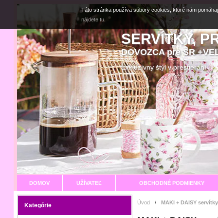
Táto stránka používa súbory cookies, ktoré nám pomáhaj
nájdete tu.
SERVÍTKY, P
DOVOZCA pre SR +V
Exkluzívny štýl v prestier
DOMOV
UŽÍVATEĽ
OBCHODNÉ PODMIENKY
Úvod
/
MAKI + DAISY servítky
Kategórie