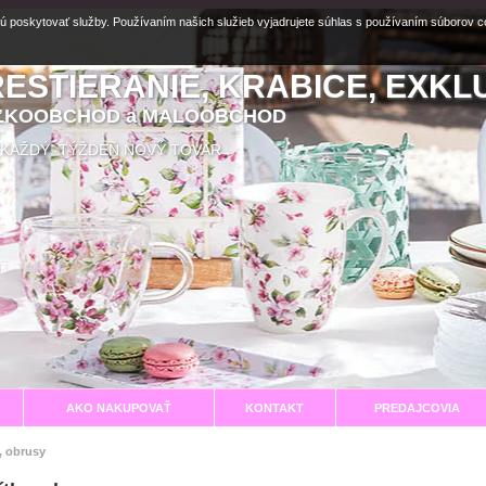
ú poskytovať služby. Používaním našich služieb vyjadrujete súhlas s používaním súborov 
RESTIERANIE, KRABICE, EXKL
EĽKOOBCHOD a MALOOBCHOD
aní KAŽDÝ TÝŽDEŇ NOVÝ TOVAR
AKO NAKUPOVAŤ
KONTAKT
PREDAJCOVIA
, obrusy