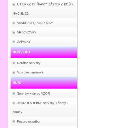
UTIERKY, CHŇAPKY, ZÁSTERY, KOŠÍK
NA CHLIEB
VANKÚŠIKY, PODLOŽKY
VRECKOVKY
ZÁPALKY
NOUVEAU
Reliéfne servítky
Vzorové papierové
DUNI
Servítky + šerpy VZOR
JEDNOFAREBNÉ servítky + šerpy +
obrusy
Puzdro na príbor