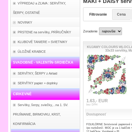
MAKI + DAISY serví
VÝPREDAJ a ZĽAVA : SERVÍTKY,
ŠERPY, OSTATNÉ
Filtrovanie
Cena
NOVINKY
Zoradenie
PRSTENE na servítky, PRÍRUČNÍKY
KLUBOVÉ TANIERE + SVIETNIKY
KUJAWY COLOURS WLOCL
33x33 servítky, M
ÚLOŽNÉ KRABICE
SVADOBNÉ - VALENTÍN-SRDIEČKA
SERVÍTKY, ŠERPY z Airlaid
SERVÍTKY papier + doplnky
CIRKEVNÉ
1.63,- EUR
Servítky, šerpy, sviečky,...na 1. SV.
bez DPH
Dostupnosť
PRIJÍMANIE, BIRMOVKU, KRST,
KONFIRMÁCIA
FOLKLÓRNE 3vrstvovoé papierové s
/po rozložení/. MOC je za 1 balíček 
12 balíčkov. Vyrobené v PL.