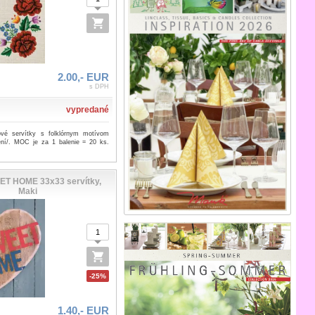
2.00,- EUR
s DPH
vypredané
ové servítky s folklórnym motívom
ení/. MOC je za 1 balenie = 20 ks.
T HOME 33x33 servítky,
Maki
-25%
1.40,- EUR