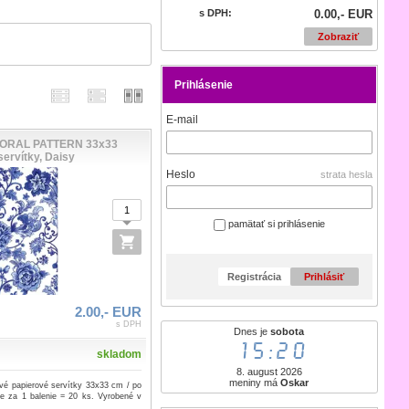
s DPH:
0.00,- EUR
Zobraziť
Prihlásenie
E-mail
ORAL PATTERN 33x33
servítky, Daisy
Heslo
strata hesla
pamätať si prihlásenie
Registrácia
Prihlásiť
2.00,- EUR
s DPH
Dnes je
sobota
15:20
skladom
8. august 2026
meniny má
Oskar
vé papierové servítky 33x33 cm / po
je za 1 balenie = 20 ks. Vyrobené v