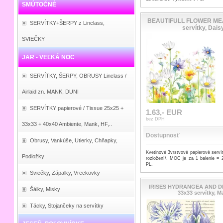
SMÚTOČNÉ
BEAUTIFULL FLOWER ME
SERVÍTKY+ŠERPY z Linclass,
servítky, Dais
SVIEČKY
JAR - VEĽKÁ NOC
SERVÍTKY, ŠERPY, OBRUSY Linclass /
Airlaid zn. MANK, DUNI
SERVÍTKY papierové / Tissue 25x25 +
1.63,- EUR
bez DPH
33x33 + 40x40 Ambiente, Mank, HF,..
Dostupnosť
Obrusy, Vankúše, Utierky, Chňapky,
Kvetinové 3vrstvové papierové serv
Podložky
rozložení/. MOC je za 1 balenie = 
PL.
Sviečky, Zápalky, Vreckovky
IRISES HYDRANGEA AND 
Šálky, Misky
33x33 servítky, M
Tácky, Stojančeky na servítky