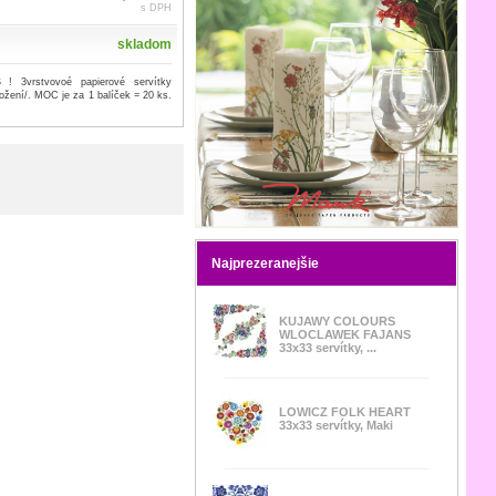
s DPH
skladom
 3vrstvovoé papierové servítky
ožení/. MOC je za 1 balíček = 20 ks.
Najprezeranejšie
KUJAWY COLOURS
WLOCLAWEK FAJANS
33x33 servítky, ...
LOWICZ FOLK HEART
33x33 servítky, Maki