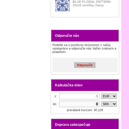
BLUE FLORAL PATTERN
33x33 servítky, Daisy
Odporučte nás
Podeľte sa o pozitívnu skúsenosť z našej
spolupráce a odporučte nás Vašim známym a
priateľom:
Odporučiť
Kalkulačka mien
z:
do:
prerátané kurzom:
30.126
Dopravu zabezpečuje