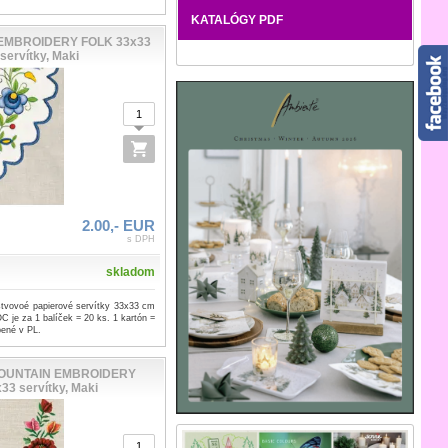
KATALÓGY PDF
EMBROIDERY FOLK 33x33
servítky, Maki
2.00,- EUR
s DPH
skladom
vovoé papierové servítky 33x33 cm
C je za 1 balíček = 20 ks. 1 kartón =
bené v PL.
OUNTAIN EMBROIDERY
33 servítky, Maki