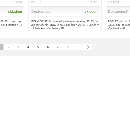
s DPH
bez DPH
s DPH
bez DPH
skladom
Dostupnosť
skladom
Dostupnosť
y 33x33 cm /po
FOLKLÓRNE 3vrstvovoé papierové servítky 33x33 cm
POSLEDNÝ KUS !
 ks. 1 kartón = 12
/po rozložení/. MOC je za 1 balíček = 20 ks. 1 kartón =
33x33 cm /po rozl
12 balíčkov. Vyrobené v PL.
Vyrobené v PL.
2
3
4
5
6
7
8
9