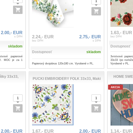
2.00,- EUR
1.63,- EUR
2.24,- EUR
2.75,- EUR
s DPH
bez DPH
bez DPH
s DPH
skladom
Dostupnosť
Dostupnosť
skladom
vové papierové
3vrstvové papier
ní/. MOC je za 1
33x33 /po rozlož
Papierový dvojobrus 120x180 cm. Vyrobené v PL.
Vyrobené v PL.
tky 33x33,
HOME SWEE
PUCKI EMBROIDERY FOLK 33x33, Maki
AKCIA
2.00,- EUR
1.67,- EUR
2.00,- EUR
1.14,- EUR