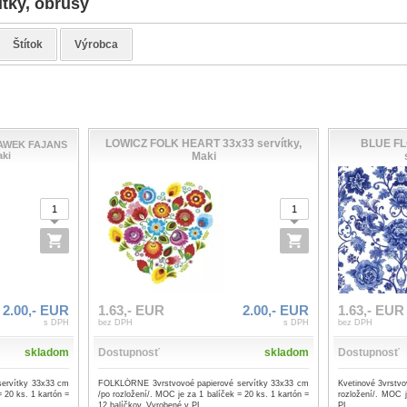
tky, obrusy
Štítok
Výrobca
LOWICZ FOLK HEART 33x33 servítky,
BLUE FL
AWEK FAJANS
aki
Maki
2.00,- EUR
1.63,- EUR
2.00,- EUR
1.63,- EUR
s DPH
bez DPH
s DPH
bez DPH
skladom
Dostupnosť
skladom
Dostupnosť
ervítky 33x33 cm
FOLKLÓRNE 3vrstvovoé papierové servítky 33x33 cm
Kvetinové 3vrstvo
= 20 ks. 1 kartón =
/po rozložení/. MOC je za 1 balíček = 20 ks. 1 kartón =
rozložení/. MOC 
12 balíčkov. Vyrobené v PL.
PL.