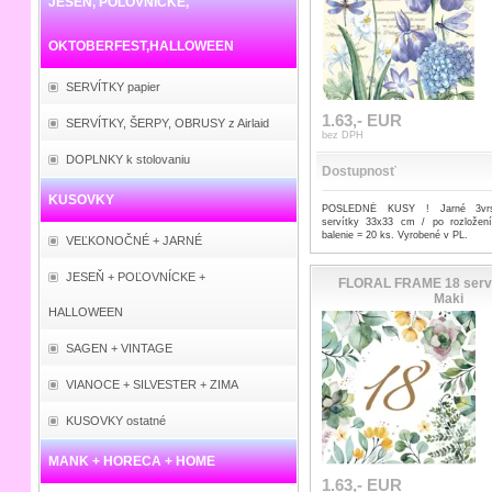
JESEŇ, POĽOVNÍCKE,
OKTOBERFEST,HALLOWEEN
SERVÍTKY papier
1.63,- EUR
SERVÍTKY, ŠERPY, OBRUSY z Airlaid
bez DPH
DOPLNKY k stolovaniu
Dostupnosť
KUSOVKY
POSLEDNÉ KUSY ! Jarné 3vrst
servítky 33x33 cm / po rozlože
balenie = 20 ks. Vyrobené v PL.
VEĽKONOČNÉ + JARNÉ
JESEŇ + POĽOVNÍCKE +
FLORAL FRAME 18 serví
Maki
HALLOWEEN
SAGEN + VINTAGE
VIANOCE + SILVESTER + ZIMA
KUSOVKY ostatné
MANK + HORECA + HOME
1.63,- EUR