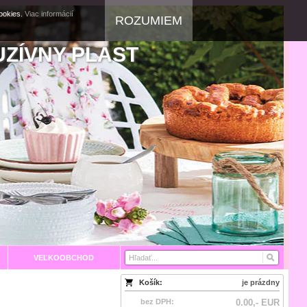
cookies.
Viac informácií
ROZUMIEM
UZÍVNY PLAST
VEĽKOOBCHOD
Košík:
je prázdny
bez DPH:
0.00,- EUR