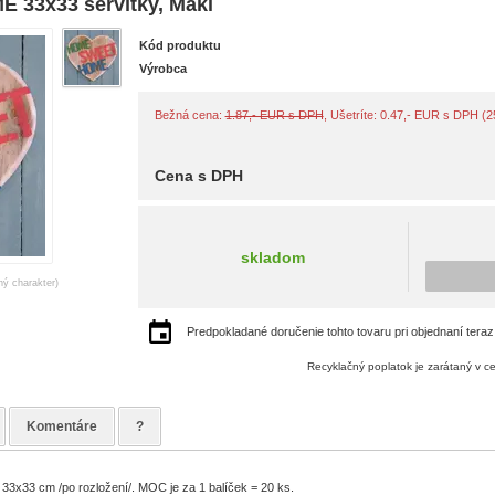
33x33 servítky, Maki
Kód produktu
Výrobca
Bežná cena:
1.87,- EUR s DPH
, Ušetríte: 0.47,- EUR s DPH (
Cena s DPH
skladom
ný charakter)
Predpokladané doručenie tohto tovaru pri objednaní teraz
Recyklačný poplatok je zarátaný v c
Komentáre
?
 33x33 cm /po rozložení/. MOC je za 1 balíček = 20 ks.