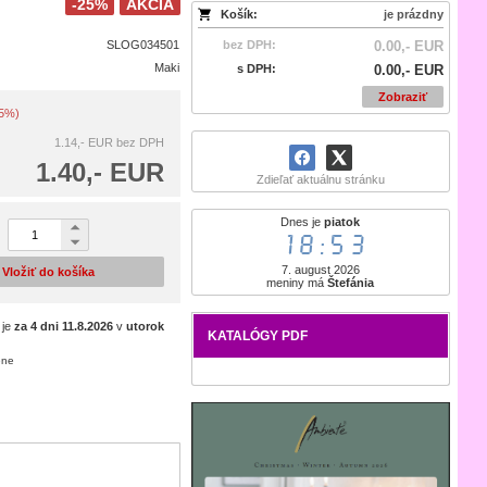
-25%
AKCIA
Košík:
je prázdny
SLOG034501
bez DPH:
0.00,- EUR
Maki
s DPH:
0.00,- EUR
Zobraziť
25%)
1.14,- EUR
bez DPH
1.40,- EUR
Zdieľať aktuálnu stránku
Dnes je
piatok
18:53
7. august 2026
Vložiť do košíka
meniny má
Štefánia
 je
za 4 dni
11.8.2026
v
utorok
KATALÓGY PDF
ene