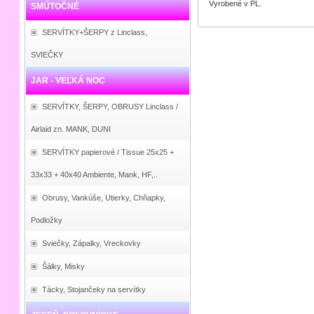
Vyrobené v PL.
SMÚTOČNÉ
SERVÍTKY+ŠERPY z Linclass,
SVIEČKY
JAR - VEĽKÁ NOC
SERVÍTKY, ŠERPY, OBRUSY Linclass /
Airlaid zn. MANK, DUNI
SERVÍTKY papierové / Tissue 25x25 +
33x33 + 40x40 Ambiente, Mank, HF,..
Obrusy, Vankúše, Utierky, Chňapky,
Podložky
Sviečky, Zápalky, Vreckovky
Šálky, Misky
Tácky, Stojančeky na servítky