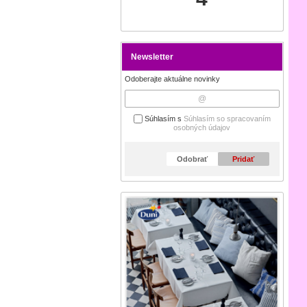
Newsletter
Odoberajte aktuálne novinky
Súhlasím s
Súhlasím so spracovaním
osobných údajov
Odobrať
Pridať