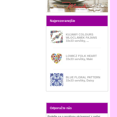
Najprezeranejšie
KUJAWY COLOURS
WLOCLAWEK FAJANS
33x33 servítky, ...
LOWICZ FOLK HEART
33x33 servítky, Maki
BLUE FLORAL PATTERN
33x33 servítky, Daisy
Odporučte nás
Podeľte sa o pozitívnu skúsenosť z našej