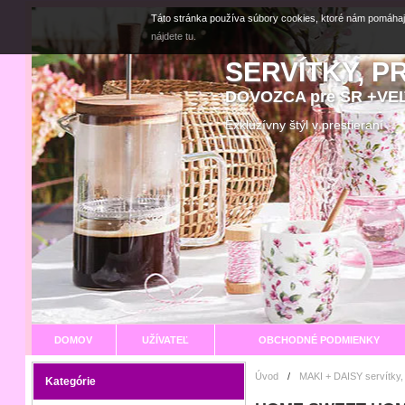
Táto stránka používa súbory cookies, ktoré nám pomáhaj
nájdete tu.
SERVÍTKY, P
DOVOZCA pre SR +V
Exkluzívny štýl v prestier
DOMOV
UŽÍVATEĽ
OBCHODNÉ PODMIENKY
Úvod
/
MAKI + DAISY servítky,
Kategórie