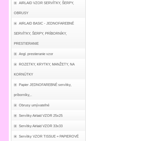
AIRLAID VZOR SERVÍTKY, ŠERPY,
OBRUSY
AIRLAID BASIC - JEDNOFAREBNÉ
SERVÍTKY, ŠERPY, PRÍBORNÍKY,
PRESTIERANIE
Angl. prestieranie vzor
ROZETKY, KRYTKY, MANŽETY, NA
KORNÚTKY
Papier JEDNOFAREBNÉ servítky,
príborníky,..
Obrusy umývateľné
Servítky Airlaid VZOR 25x25
Servítky Airlaid VZOR 33x33
Servítky VZOR TISSUE = PAPIEROVÉ