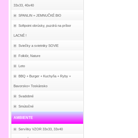
33x33, 40x40
SPANLIN = JEMNUČKÉ BIO
Softpoint obrúsky, puzdrá na príbor
LACNÉ !
Sviečky a svietniky SOVIE
Folklór, Nature
Leto
BBQ + Burger + Kuchyňa + Ryby +
Bavorsko+ Toskánsko
Svadobné
Smútočné
AMBIENTE
Servítky VZOR 33x33, 33x40