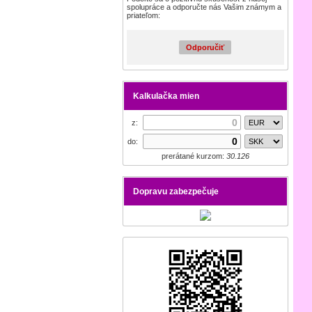
spolupráce a odporučte nás Vašim známym a
priateľom:
Odporučiť
Kalkulačka mien
z:
do:
prerátané kurzom:
30.126
Dopravu zabezpečuje