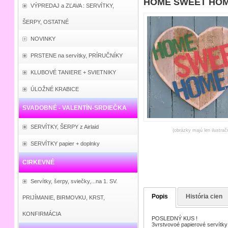
HOME SWEET HOME 
VÝPREDAJ a ZĽAVA : SERVÍTKY,
ŠERPY, OSTATNÉ
NOVINKY
PRSTENE na servítky, PRÍRUČNÍKY
KLUBOVÉ TANIERE + SVIETNIKY
ÚLOŽNÉ KRABICE
SVADOBNÉ - VALENTÍN-SRDIEČKA
SERVÍTKY, ŠERPY z Airlaid
(obrázky majú len ilustrač
SERVÍTKY papier + doplnky
CIRKEVNÉ
Servítky, šerpy, sviečky,...na 1. SV.
Popis
História cien
PRIJÍMANIE, BIRMOVKU, KRST,
KONFIRMÁCIA
POSLEDNÝ KUS !
3vrstvovoé papierové servítky