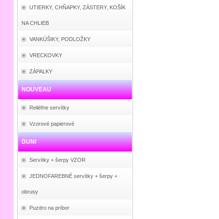
UTIERKY, CHŇAPKY, ZÁSTERY, KOŠÍK
NA CHLIEB
VANKÚŠIKY, PODLOŽKY
VRECKOVKY
ZÁPALKY
NOUVEAU
Reliéfne servítky
Vzorové papierové
DUNI
Servítky + šerpy VZOR
JEDNOFAREBNÉ servítky + šerpy +
obrusy
Puzdro na príbor