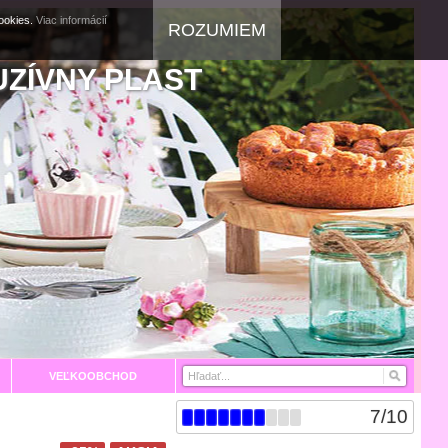
cookies.
Viac informácií
ROZUMIEM
UZÍVNY PLAST
VEĽKOOBCHOD
7
/
10