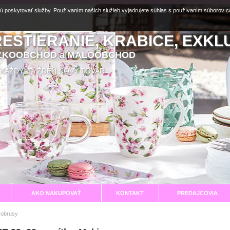
ú poskytovať služby. Používaním našich služieb vyjadrujete súhlas s používaním súborov 
RESTIERANIE, KRABICE, EXKL
EĽKOOBCHOD a MALOOBCHOD
aní KAŽDÝ TÝŽDEŇ NOVÝ TOVAR
AKO NAKUPOVAŤ
KONTAKT
PREDAJCOVIA
 obrusy