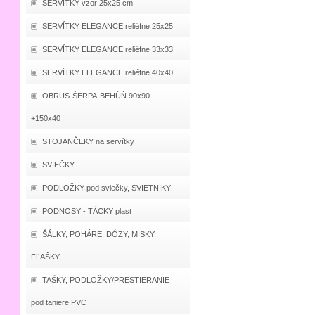
SERVÍTKY vzor 25x25 cm
SERVÍTKY ELEGANCE reliéfne 25x25
SERVÍTKY ELEGANCE reliéfne 33x33
SERVÍTKY ELEGANCE reliéfne 40x40
OBRUS-ŠERPA-BEHÚŇ 90x90
+150x40
STOJANČEKY na servítky
SVIEČKY
PODLOŽKY pod sviečky, SVIETNIKY
PODNOSY - TÁCKY plast
ŠÁLKY, POHÁRE, DÓZY, MISKY,
FĽAŠKY
TAŠKY, PODLOŽKY/PRESTIERANIE
pod taniere PVC