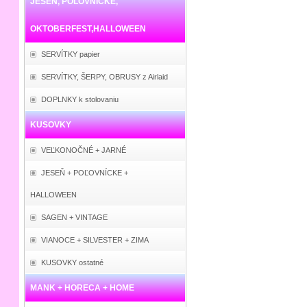
JESEŇ, POĽOVNÍCKE,
OKTOBERFEST,HALLOWEEN
SERVÍTKY papier
SERVÍTKY, ŠERPY, OBRUSY z Airlaid
DOPLNKY k stolovaniu
KUSOVKY
VEĽKONOČNÉ + JARNÉ
JESEŇ + POĽOVNÍCKE +
HALLOWEEN
SAGEN + VINTAGE
VIANOCE + SILVESTER + ZIMA
KUSOVKY ostatné
MANK + HORECA + HOME