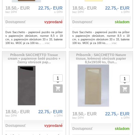
18.50,- EUR
22.75,- EUR
18.50,- EUR
22.75,- EUR
bez DPH
s DPH
bez DPH
s DPH
Dostupnosť
vypredané
Dostupnosť
skladom
Duni Sacchetto - papierové puzdro na príbor
Duni Sacchetto - papierové puzdro na príbor
s papierovým obrúskom, rozmer 8,5 x 19
s papierovým obrúskom, rozmer 8,5 x 19
cm, s papierovým obrúskom 33 x 33, balenie
cm, s papierovým obrúskom 33 x 33, balenie
100 ks. MOC je za 100 ks...
...viac
100 ks. MOC je za 100 ks...
...viac
Príborník SACCHETTO Tissue
Príborník - SACCHETTO Nature
cream = papierove šedé puzdro +
tissue, krémový obrúsok papier
čierny obrúsok pap...
8,5x19/100 ks, Dun...
18.50,- EUR
22.75,- EUR
18.50,- EUR
22.75,- EUR
bez DPH
s DPH
bez DPH
s DPH
Dostupnosť
vypredané
Dostupnosť
skladom