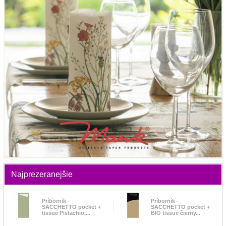
Najprezeranejšie
Príborník -
Príborník -
SACCHETTO pocket +
SACCHETTO pocket +
tissue Pistachio,...
BIO tissue čierny...