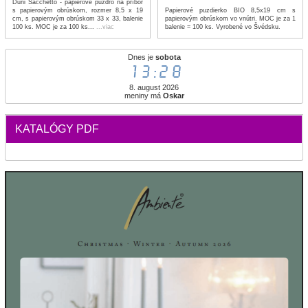
Duni Sacchetto - papierové puzdro na príbor
Papierové puzdierko BIO 8,5x19 cm s
s papierovým obrúskom, rozmer 8,5 x 19
papierovým obrúskom vo vnútri. MOC je za 1
cm, s papierovým obrúskom 33 x 33, balenie
balenie = 100 ks. Vyrobené vo Švédsku.
100 ks. MOC je za 100 ks...
...viac
Dnes je
sobota
13:28
8. august 2026
meniny má
Oskar
KATALÓGY PDF