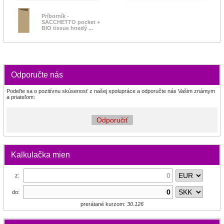
Príborník -
SACCHETTO pocket +
BIO tissue hnedý ...
Odporučte nás
Podeľte sa o pozitívnu skúsenosť z našej spolupráce a odporučte nás Vašim známym
a priateľom:
Odporučiť
Kalkulačka mien
z:
do:
prerátané kurzom:
30.126