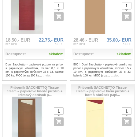
18.50,- EUR
22.75,- EUR
28.46,- EUR
35.00,- EUR
bez DPH
s DPH
bez DPH
s DPH
Dostupnosť
skladom
Dostupnosť
skladom
Duni Sacchetto - papierové puzdro na príbor
BIO ! Duni Sacchetto - papierové puzdro na
s papierovým obrúskom, rozmer 8,5 x 19
príbor s papierovým obrúskom, rozmer 8,5 x
cm, s papierovým obrúskom 33 x 33, balenie
19 cm, s papierovým obrúskom 33 x 33,
100 ks. MOC je za 100 ks...
...viac
balenie 100 ks. MOC je za...
...viac
Príborník SACCHETTO Tissue
Príborník SACCHETTO Tissue
cream = papierove hnedé puzdro +
cream = papierove krém puzdro +
krémový obrúsok p...
bordó obrúsok papi...