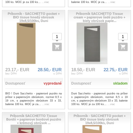
100 ks. MOC je za 100 ks...
...viac
balenie 100 ks. MOC je za...
...viac
Príborník - SACCHETTO pocket +
Príborník SACCHETTO Tissue
BIO tissue hnedý obrúsok
cream = papierove šedé puzdro +
19x8,5/100ks, Duni
biely obrúsok papie...
23.17,- EUR
28.50,- EUR
18.50,- EUR
22.75,- EUR
bez DPH
s DPH
bez DPH
s DPH
Dostupnosť
vypredané
Dostupnosť
skladom
BIO ! Duni Sacchetto - papierové puzdro na
Duni Sacchetto - papierové puzdro na príbor
príbor s papierovým obrúskom, rozmer 8,5 x
s papierovým obrúskom, rozmer 8,5 x 19
19 cm, s papierovým obrúskom 33 x 33,
cm, s papierovým obrúskom 33 x 33, balenie
balenie 100 ks. MOC je za...
...viac
100 ks. MOC je za 100 ks...
...viac
Príborník SACCHETTO Tissue
Príborník - SACCHETTO pocket +
Bordó = papierove bordové puzdro
BIO tissue biely obrúsok
+ krémový obrúsok ...
19x8,5/100ks, Duni