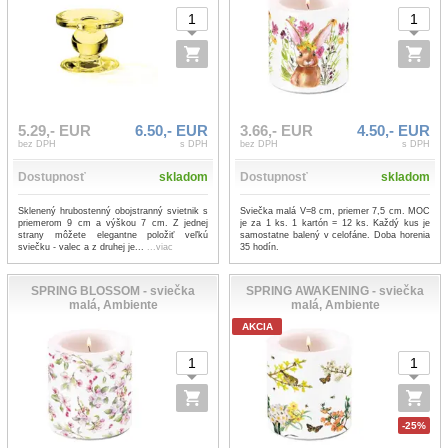
5.29,- EUR
6.50,- EUR
3.66,- EUR
4.50,- EUR
bez DPH
s DPH
bez DPH
s DPH
Dostupnosť
skladom
Dostupnosť
skladom
Sklenený hrubostenný obojstranný svietnik s
Sviečka malá V=8 cm, priemer 7,5 cm. MOC
priemerom 9 cm a výškou 7 cm. Z jednej
je za 1 ks. 1 kartón = 12 ks. Každý kus je
strany môžete elegantne položiť veľkú
samostatne balený v celofáne. Doba horenia
sviečku - valec a z druhej je...
...viac
35 hodín.
SPRING BLOSSOM - sviečka
SPRING AWAKENING - sviečka
malá, Ambiente
malá, Ambiente
AKCIA
-25%