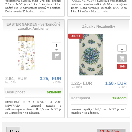
Veľkonočná sviečka malá V=8 cm, priemer
POSLEDNÉ KUSY ! Sviečka s veľkonočným
7,5 cm. MOC je za 1 ks. 1 kartón = 12 ks.
motívom, stredne veľká. Ø 10 cm a výška
Každý kus je samostatne balený v celofáne.
10 cm. Doba horenia je 45 hodín. MOC je za
Doba horenia 35 hodín....
...viac
1 ks. 1 kartón = 6 ks....
...viac
EASTER GARDEN - veľkonočné
Zápalky Nezábudky
zápalky, Ambiente
AKCIA
-30%
2.64,- EUR
3.25,- EUR
1.22,- EUR
1.50,- EUR
bez DPH
s DPH
bez DPH
s DPH
Dostupnosť
skladom
Dostupnosť
skladom
POSLEDNÉ KUSY ! TOVAR SA VIAC
NEVYRÁBA ! Luxusné zápalky s
veľkonočným motívom 11x6,5 cm. MOC je
Luxusné zápalky 11x6,5 cm. MOC je za 1
za 1 krabičku = 45 zápaliek.
krabičku = 45 zápaliek.
12 ďalších...