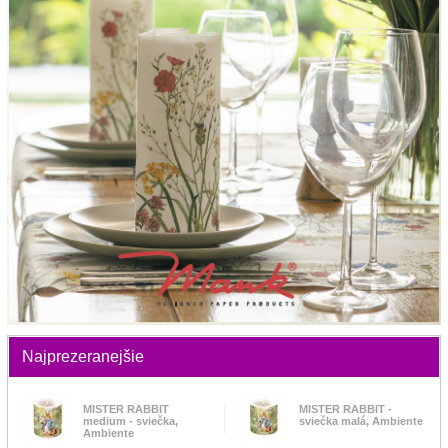
Najprezeranejšie
MISTER RABBIT
MISTER RABBIT -
medium - sviečka,
sviečka malá, Ambiente
Ambiente