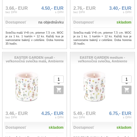
3.66,- EUR
4.50,- EUR
2.76,- EUR
3.40,- EUR
bez DPH
s DPH
bez DPH
s DPH
Dostupnosť
na objednávku
Dostupnosť
skladom
Sviečka malá V=8 cm, priemer 7,5 cm. MOC
Sviečka malá V=8 cm, priemer 7,5 cm. MOC
je za 1 ks. 1 kartón = 12 ks. Každý kus je
je za 1 ks. 1 kartón = 12 ks. Každý kus je
samostatne balený v celofáne. Doba horenia
samostatne balený v celofáne. Doba horenia
35 hodín.
35 hodín.
EASTER GARDEN small -
EASTER GARDEN medium -
veľkonočná sviečka malá, Ambiente
veľkonočná sviečka, Ambiente
3.46,- EUR
4.25,- EUR
5.49,- EUR
6.75,- EUR
bez DPH
s DPH
bez DPH
s DPH
Dostupnosť
skladom
Dostupnosť
skladom