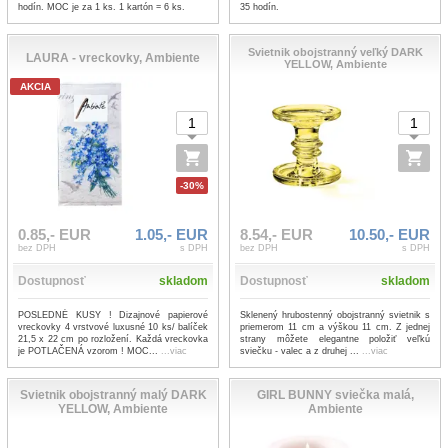
hodín. MOC je za 1 ks. 1 kartón = 6 ks.
35 hodín.
Svietnik obojstranný veľký DARK
LAURA - vreckovky, Ambiente
YELLOW, Ambiente
AKCIA
-30%
0.85,- EUR
1.05,- EUR
8.54,- EUR
10.50,- EUR
bez DPH
s DPH
bez DPH
s DPH
Dostupnosť
skladom
Dostupnosť
skladom
POSLEDNÉ KUSY ! Dizajnové papierové
Sklenený hrubostenný obojstranný svietnik s
vreckovky 4 vrstvové luxusné 10 ks/ balíček
priemerom 11 cm a výškou 11 cm. Z jednej
21,5 x 22 cm po rozložení. Každá vreckovka
strany môžete elegantne položiť veľkú
je POTLAČENÁ vzorom ! MOC...
...viac
sviečku - valec a z druhej ...
...viac
Svietnik obojstranný malý DARK
GIRL BUNNY sviečka malá,
YELLOW, Ambiente
Ambiente