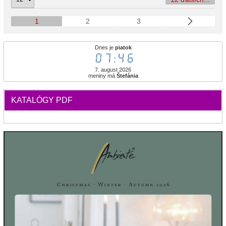
1
2
3
Dnes je
piatok
07:46
7. august 2026
meniny má
Štefánia
KATALÓGY PDF