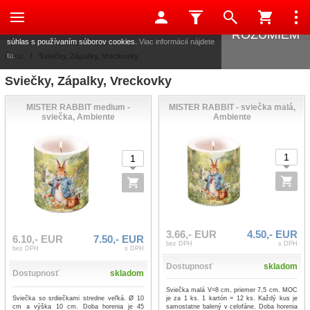
Táto stránka používa súbory cookies, ktoré nám pomáhajú
poskytovať služby. Používaním našich služieb vyjadrujete
ROZUMIEM
súhlas s používaním súborov cookies.
Viac informácií nájdete
tu.
Úvod
/
Sviečky, Zápalky, Vreckovky
Sviečky, Zápalky, Vreckovky
MISTER RABBIT medium -
MISTER RABBIT - sviečka malá,
sviečka, Ambiente
Ambiente
3.66,- EUR
4.50,- EUR
6.10,- EUR
7.50,- EUR
bez DPH
s DPH
bez DPH
s DPH
Dostupnosť
skladom
Dostupnosť
skladom
Sviečka malá V=8 cm, priemer 7,5 cm. MOC
Sviečka so srdiečkami stredne veľká. Ø 10
je za 1 ks. 1 kartón = 12 ks. Každý kus je
cm a výška 10 cm. Doba horenia je 45
samostatne balený v celofáne. Doba horenia