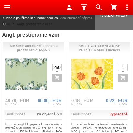
Táto stránka používa súbory cookies, ktoré nám pomáhajú
poskytovať služby. Používaním našich služieb vyjadrujete
ROZUMIEM
súhlas s používaním súborov cookies.
Viac informácií nájdete
tu.
Úvod
/
Angl. prestieranie vzor
Angl. prestieranie vzor
MAXIME 40x30/250 Linclass
SALLY 40x30 ANGLICKÉ
prestieranie, MANK
PRESTIERANIE Linclass
48.78,- EUR
60.00,- EUR
0.18,- EUR
0.22,- EUR
bez DPH
s DPH
bez DPH
s DPH
Dostupnosť
na objednávku
Dostupnosť
vypredané
Luxusné anglické papierové prestieranie -
Luxusné anglické papierové prestieranie z
netkaný textil Airlaid 30 x 40 cm. MOC je za
Airlaid / Linclass - netkaný textil 30 x 40 cm.
1 balenie = 250 ks.1 kartón = 4balenia = 1000
MOC je za 1 ks. V 1 balení je 100 ks. 1