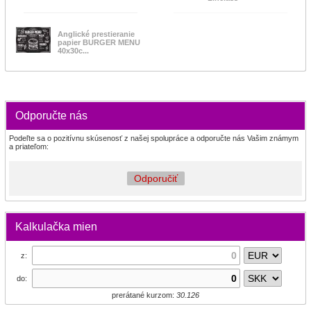
Anglické prestieranie
papier BURGER MENU
40x30c...
Odporučte nás
Podeľte sa o pozitívnu skúsenosť z našej spolupráce a odporučte nás Vašim známym
a priateľom:
Odporučiť
Kalkulačka mien
z:
do:
prerátané kurzom:
30.126