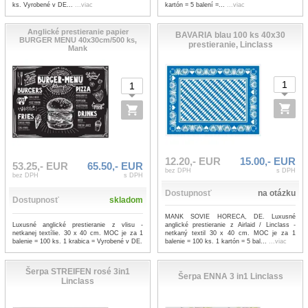
ks. Vyrobené v DE...
...viac
kartón = 5 balení =...
...viac
Anglické prestieranie papier
BAVARIA blau 100 ks 40x30
BURGER MENU 40x30cm/500 ks,
prestieranie, Linclass
Mank
12.20,- EUR
15.00,- EUR
53.25,- EUR
65.50,- EUR
bez DPH
s DPH
bez DPH
s DPH
Dostupnosť
na otázku
Dostupnosť
skladom
MANK SOVIE HORECA, DE. Luxusné
Luxusné anglické prestieranie z vlisu -
anglické prestieranie z Airlaid / Linclass -
netkanej textílie. 30 x 40 cm. MOC je za 1
netkaný textil 30 x 40 cm. MOC je za 1
balenie = 100 ks. 1 krabica = Vyrobené v DE.
balenie = 100 ks. 1 kartón = 5 bal...
...viac
Šerpa STREIFEN rosé 3in1
Šerpa ENNA 3 in1 Linclass
Linclass