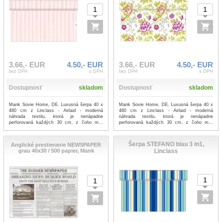
3.66,- EUR
4.50,- EUR
3.66,- EUR
4.50,- EUR
bez DPH
s DPH
bez DPH
s DPH
Dostupnosť
skladom
Dostupnosť
skladom
Mank Sovie Home, DE. Luxusná šerpa 40 x
Mank Sovie Home, DE. Luxusná šerpa 40 x
480 cm z Linclass - Airlaid - moderná
480 cm z Linclass - Airlaid - moderná
náhrada textilu, ktorá je nenápadne
náhrada textilu, ktorá je nenápadne
perforovaná každých 30 cm, z čoho m...
perforovaná každých 30 cm, z čoho m...
...viac
...viac
Šerpa STEFANO blau 3 in1,
Anglické prestieranie NEWSPAPER
grau 40x30 / 500 papier, Mank
Linclass