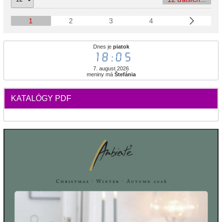
1
2
3
4
Dnes je
piatok
18:05
7. august 2026
meniny má
Štefánia
KATALÓGY PDF