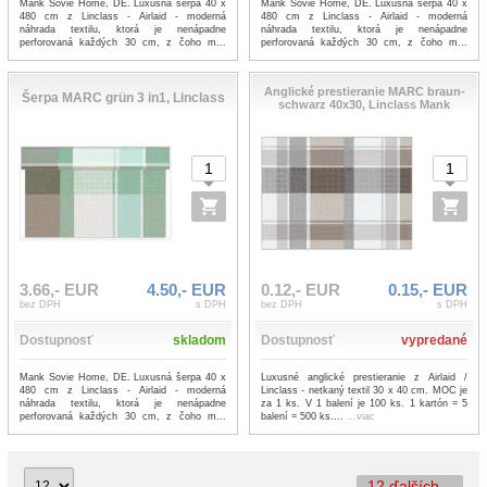
Mank Sovie Home, DE. Luxusná šerpa 40 x
Mank Sovie Home, DE. Luxusná šerpa 40 x
480 cm z Linclass - Airlaid - moderná
480 cm z Linclass - Airlaid - moderná
náhrada textilu, ktorá je nenápadne
náhrada textilu, ktorá je nenápadne
perforovaná každých 30 cm, z čoho m...
perforovaná každých 30 cm, z čoho m...
...viac
...viac
Anglické prestieranie MARC braun-
Šerpa MARC grün 3 in1, Linclass
schwarz 40x30, Linclass Mank
3.66,- EUR
4.50,- EUR
0.12,- EUR
0.15,- EUR
bez DPH
s DPH
bez DPH
s DPH
Dostupnosť
skladom
Dostupnosť
vypredané
Mank Sovie Home, DE. Luxusná šerpa 40 x
Luxusné anglické prestieranie z Airlaid /
480 cm z Linclass - Airlaid - moderná
Linclass - netkaný textil 30 x 40 cm. MOC je
náhrada textilu, ktorá je nenápadne
za 1 ks. V 1 balení je 100 ks. 1 kartón = 5
perforovaná každých 30 cm, z čoho m...
balení = 500 ks....
...viac
...viac
12 ďalších...