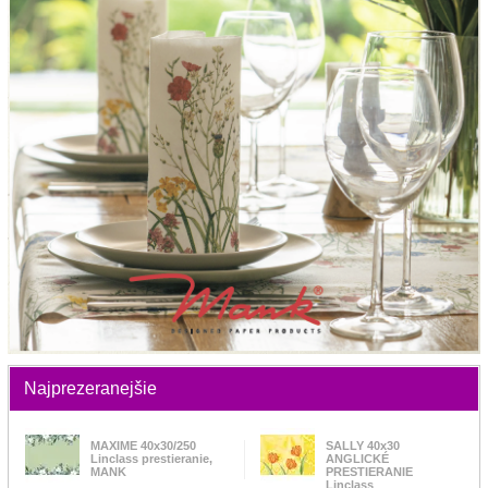
Najprezeranejšie
MAXIME 40x30/250
SALLY 40x30
Linclass prestieranie,
ANGLICKÉ
MANK
PRESTIERANIE
Linclass