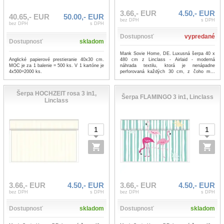
3.66,- EUR
4.50,- EUR
40.65,- EUR
50.00,- EUR
bez DPH
s DPH
bez DPH
s DPH
Dostupnosť
vypredané
Dostupnosť
skladom
Mank Sovie Home, DE. Luxusná šerpa 40 x
Anglické papierové prestieranie 40x30 cm.
480 cm z Linclass - Airlaid - moderná
MOC je za 1 balenie = 500 ks. V 1 kartóne je
náhrada textilu, ktorá je nenápadne
4x500=2000 ks.
perforovaná každých 30 cm, z čoho m...
...viac
Šerpa HOCHZEIT rosa 3 in1,
Šerpa FLAMINGO 3 in1, Linclass
Linclass
3.66,- EUR
4.50,- EUR
3.66,- EUR
4.50,- EUR
bez DPH
s DPH
bez DPH
s DPH
Dostupnosť
skladom
Dostupnosť
skladom