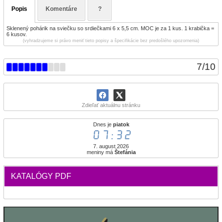
Popis
Komentáre
?
Sklenený pohárik na sviečku so srdiečkami 6 x 5,5 cm. MOC je za 1 kus. 1 krabička =
6 kusov.
(vyhradzujeme si právo meniť tieto popisy a špecifikácie bez predošlého upozornenia)
7
/
10
Zdieľať aktuálnu stránku
Dnes je
piatok
07:32
7. august 2026
meniny má
Štefánia
KATALÓGY PDF