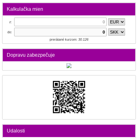
Kalkulačka mien
z:
do:
prerátané kurzom:
30.126
Dopravu zabezpečuje
Udalosti