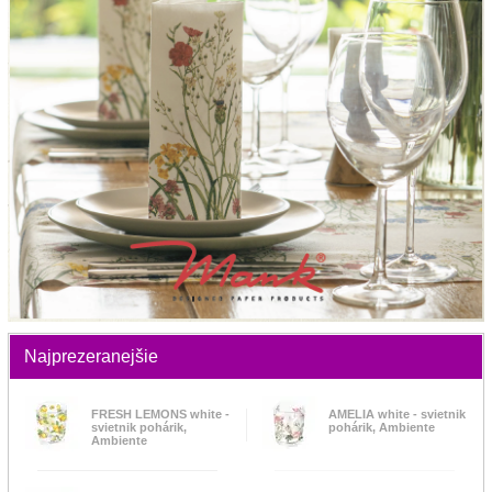
Najprezeranejšie
FRESH LEMONS white -
AMELIA white - svietnik
svietnik pohárik,
pohárik, Ambiente
Ambiente