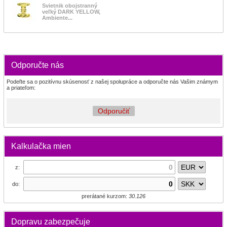
Svietnik obojstranný
veľký DARK YELLOW,
Ambiente...
Odporučte nás
Podeľte sa o pozitívnu skúsenosť z našej spolupráce a odporučte nás Vašim známym
a priateľom:
Odporučiť
Kalkulačka mien
z:
do:
prerátané kurzom:
30.126
Dopravu zabezpečuje