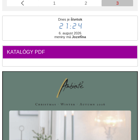
1
2
3
Dnes je
štvrtok
21:24
6. august 2026
meniny má
Jozefína
KATALÓGY PDF