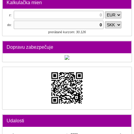
Kalkulačka mien
z:
do:
prerátané kurzom:
30.126
Dopravu zabezpečuje
Udalosti