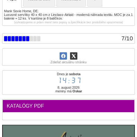
Mank Sovie Home, DE.
Luxusné servítky 40 x 40 cm z Linclass-Airlaid - moderná náhrada textilu. MOC je za 1
balenie = 12 ks. V kartóne je 8 balíčkov.
(vyhradzujeme si právo meniť tieto popisy a špecifikácie bez predošlého upozornenia)
7
/
10
Zdieľať aktuálnu stránku
Dnes je
sobota
14:37
8. august 2026
meniny má
Oskar
KATALÓGY PDF