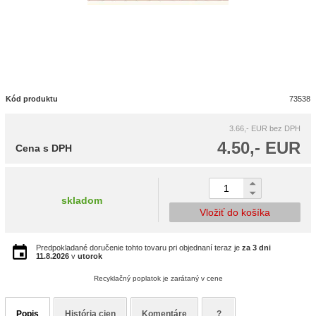
Kód produktu
73538
3.66,- EUR
bez DPH
4.50,- EUR
Cena s DPH
skladom
Vložiť do košíka
Predpokladané doručenie tohto tovaru pri objednaní teraz je
za 3 dni
11.8.2026
v
utorok
Recyklačný poplatok je zarátaný v cene
Popis
História cien
Komentáre
?