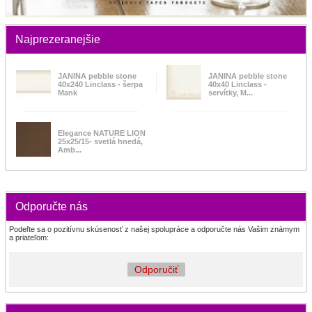
Najprezeranejšie
JANINA pebble stone
JANINA pebble stone
40x240 Linclass - šerpa
40x40 Linclass -
Mank
servítky, M...
Elegance NATURE LION
25x25/15- svetlá hnedá,
Amb...
Odporučte nás
Podeľte sa o pozitívnu skúsenosť z našej spolupráce a odporučte nás Vašim známym
a priateľom:
Odporučiť