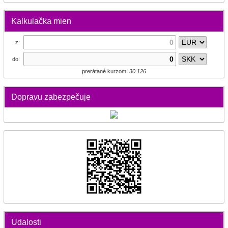
Kalkulačka mien
z:
do:
prerátané kurzom:
30.126
Dopravu zabezpečuje
Udalosti