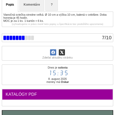
Popis
Komentáre
?
Vianočná sviečka stredne veľká. Ø 10 cm a výška 10 cm, balená v celofáne. Doba
horenia je 45 hodín.
MOC je za 1 ks. 1 kartón = 6 ks.
(vyhradzujeme si právo meniť tieto popisy a špecifikácie bez predošlého upozornenia)
7
/
10
Zdieľať aktuálnu stránku
Dnes je
sobota
15:35
8. august 2026
meniny má
Oskar
KATALÓGY PDF