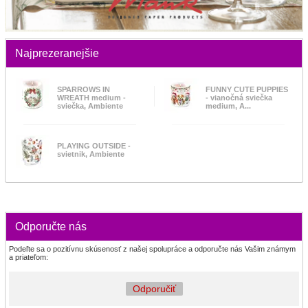
Najprezeranejšie
SPARROWS IN
FUNNY CUTE PUPPIES
WREATH medium -
- vianočná sviečka
sviečka, Ambiente
medium, A...
PLAYING OUTSIDE -
svietnik, Ambiente
Odporučte nás
Podeľte sa o pozitívnu skúsenosť z našej spolupráce a odporučte nás Vašim známym
a priateľom:
Odporučiť