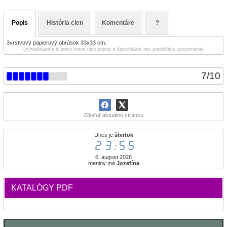
Popis
História cien
Komentáre
?
3vrstvový papierový obrúsok 33x33 cm.
(vyhradzujeme si právo meniť tieto popisy a špecifikácie bez predošlého upozornenia)
7
/
10
Zdieľať aktuálnu stránku
Dnes je
štvrtok
23:55
6. august 2026
meniny má
Jozefína
KATALÓGY PDF