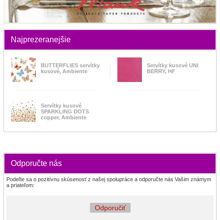
Najprezeranejšie
BUTTERFLIES servítky
Servítky kusové UNI
kusové, Ambiente
BERRY, HF
Servítky kusové
SPARKLING DOTS
copper, Ambiente
Odporučte nás
Podeľte sa o pozitívnu skúsenosť z našej spolupráce a odporučte nás Vašim známym
a priateľom:
Odporučiť