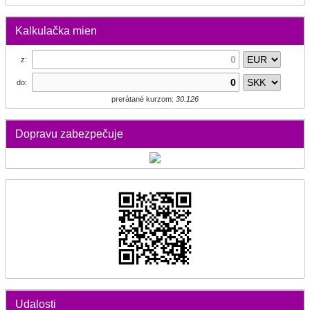
Kalkulačka mien
z:
do:
prerátané kurzom:
30.126
Dopravu zabezpečuje
Udalosti