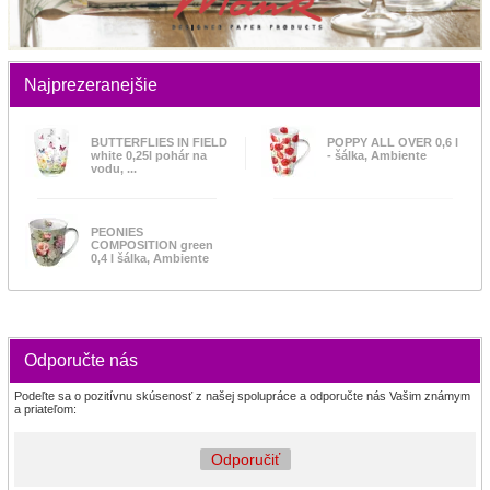
Najprezeranejšie
BUTTERFLIES IN FIELD
POPPY ALL OVER 0,6 l
white 0,25l pohár na
- šálka, Ambiente
vodu, ...
PEONIES
COMPOSITION green
0,4 l šálka, Ambiente
Odporučte nás
Podeľte sa o pozitívnu skúsenosť z našej spolupráce a odporučte nás Vašim známym
a priateľom:
Odporučiť