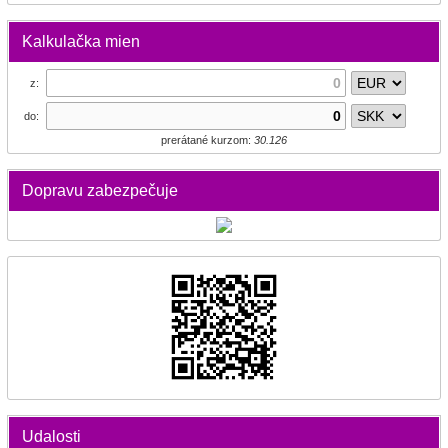
Kalkulačka mien
z:
do:
prerátané kurzom:
30.126
Dopravu zabezpečuje
Udalosti