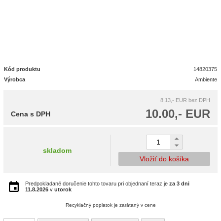
Kód produktu
14820375
Výrobca
Ambiente
8.13,- EUR
bez DPH
10.00,- EUR
Cena s DPH
skladom
Vložiť do košíka
Predpokladané doručenie tohto tovaru pri objednaní teraz je
za 3 dni
11.8.2026
v
utorok
Recyklačný poplatok je zarátaný v cene