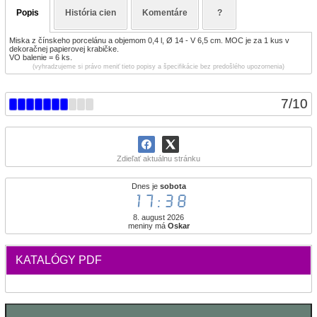
Popis
História cien
Komentáre
?
Miska z čínskeho porcelánu a objemom 0,4 l, Ø 14 - V 6,5 cm. MOC je za 1 kus v
dekoračnej papierovej krabičke.
VO balenie = 6 ks.
(vyhradzujeme si právo meniť tieto popisy a špecifikácie bez predošlého upozornenia)
7
/
10
Zdieľať aktuálnu stránku
Dnes je
sobota
17:38
8. august 2026
meniny má
Oskar
KATALÓGY PDF