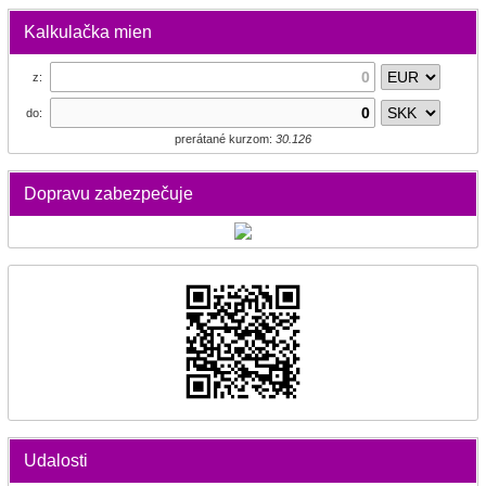
Kalkulačka mien
z:
do:
prerátané kurzom:
30.126
Dopravu zabezpečuje
Udalosti