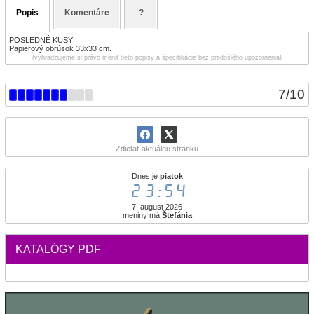
Popis
Komentáre
?
POSLEDNÉ KUSY !
Papierový obrúsok 33x33 cm.
(vyhradzujeme si právo meniť tieto popisy a špecifikácie bez predošlého upozornenia)
7
/
10
Zdieľať aktuálnu stránku
Dnes je
piatok
23:54
7. august 2026
meniny má
Štefánia
KATALÓGY PDF