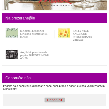
Najprezeranejšie
MAXIME 40x30/250
SALLY 40x30
Linclass prestieranie,
ANGLICKÉ
MANK
PRESTIERANIE
Linclass
Anglické prestieranie
papier BURGER MENU
40x30c...
Odporučte nás
Podeľte sa o pozitívnu skúsenosť z našej spolupráce a odporučte nás Vašim známym
a priateľom:
Odporučiť