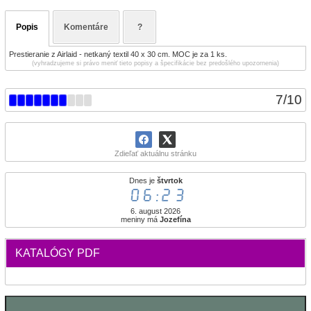
Popis
Komentáre
?
Prestieranie z Airlaid - netkaný textil 40 x 30 cm. MOC je za 1 ks.
(vyhradzujeme si právo meniť tieto popisy a špecifikácie bez predošlého upozornenia)
7
/
10
Zdieľať aktuálnu stránku
Dnes je
štvrtok
06:23
6. august 2026
meniny má
Jozefína
KATALÓGY PDF