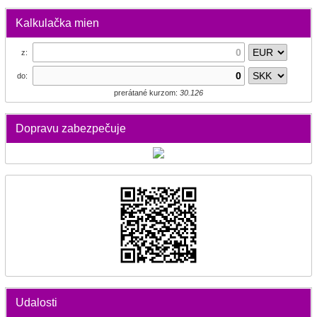
Kalkulačka mien
z:
do:
prerátané kurzom:
30.126
Dopravu zabezpečuje
Udalosti