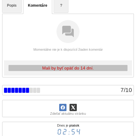
Popis
Komentáre
?
Momentálne nie je k dispozícií žiaden komentár
Mali by byť opäť do 14 dní.
7
/
10
Zdieľať aktuálnu stránku
Dnes je
piatok
02:54