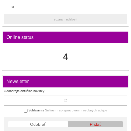
31
zoznam udalostí
Online status
4
Newsletter
Odoberajte aktuálne novinky
Súhlasím s
Súhlasím so spracovaním osobných údajov
Odobrať
Pridať