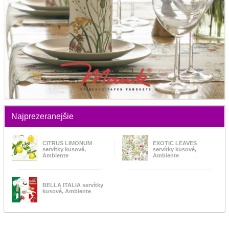
Najprezeranejšie
CITRUS LIMONUM
EXOTIC LEAVES
servítky kusové,
servítky kusové,
Ambiente
Ambiente
BELLA ITALIA servítky
kusové, Ambiente