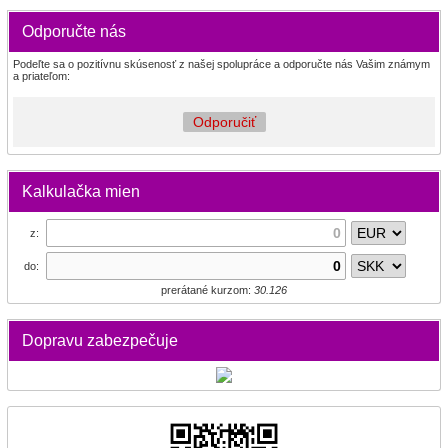
Odporučte nás
Podeľte sa o pozitívnu skúsenosť z našej spolupráce a odporučte nás Vašim známym
a priateľom:
Odporučiť
Kalkulačka mien
z:
do:
prerátané kurzom:
30.126
Dopravu zabezpečuje