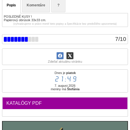
Popis
Komentáre
?
POSLEDNÉ KUSY !
Papierový obrúsok 33x33 cm.
(vyhradzujeme si právo meniť tieto popisy a špecifikácie bez predošlého upozornenia)
7
/
10
Zdieľať aktuálnu stránku
Dnes je
piatok
21:49
7. august 2026
meniny má
Štefánia
KATALÓGY PDF