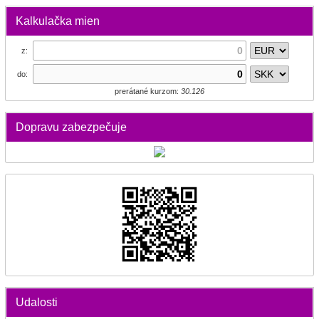
Kalkulačka mien
z:
do:
prerátané kurzom:
30.126
Dopravu zabezpečuje
Udalosti