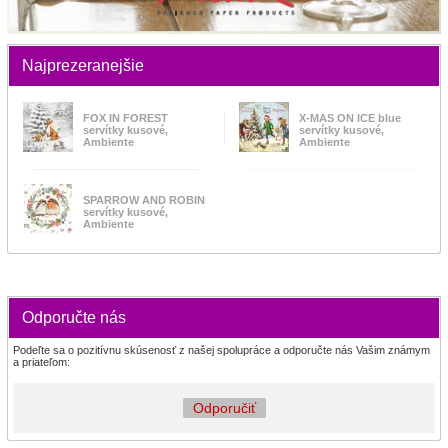
Najprezeranejšie
FOX IN FOREST
X-MAS ON ICE blue
servítky kusové,
servítky kusové,
Ambiente
Ambiente
SPARROW AND ROBIN
servítky kusové,
Ambiente
Odporučte nás
Podeľte sa o pozitívnu skúsenosť z našej spolupráce a odporučte nás Vašim známym
a priateľom:
Odporučiť