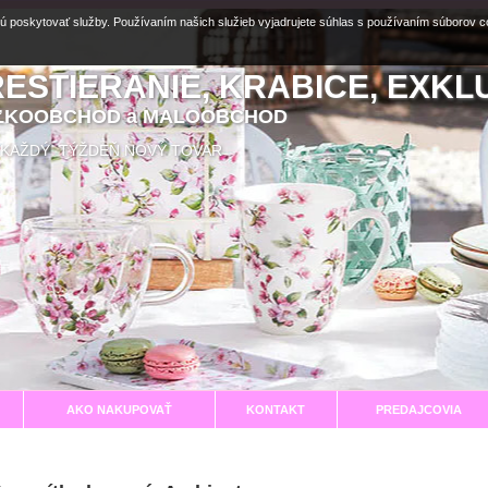
ú poskytovať služby. Používaním našich služieb vyjadrujete súhlas s používaním súborov 
RESTIERANIE, KRABICE, EXKL
EĽKOOBCHOD a MALOOBCHOD
aní KAŽDÝ TÝŽDEŇ NOVÝ TOVAR
AKO NAKUPOVAŤ
KONTAKT
PREDAJCOVIA