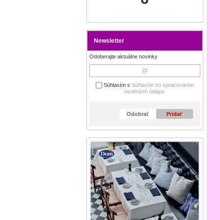
Newsletter
Odoberajte aktuálne novinky
Súhlasím s
Súhlasím so spracovaním
osobných údajov
Odobrať
Pridať