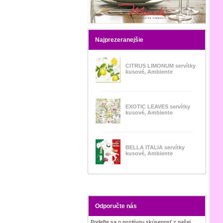
Najprezeranejšie
CITRUS LIMONUM servítky
kusové, Ambiente
EXOTIC LEAVES servítky
kusové, Ambiente
BELLA ITALIA servítky
kusové, Ambiente
Odporučte nás
Podeľte sa o pozitívnu skúsenosť z našej