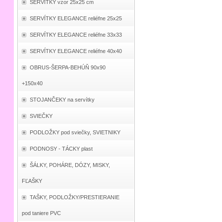
SERVÍTKY vzor 25x25 cm
SERVÍTKY ELEGANCE reliéfne 25x25
SERVÍTKY ELEGANCE reliéfne 33x33
SERVÍTKY ELEGANCE reliéfne 40x40
OBRUS-ŠERPA-BEHÚŇ 90x90
+150x40
STOJANČEKY na servítky
SVIEČKY
PODLOŽKY pod sviečky, SVIETNIKY
PODNOSY - TÁCKY plast
ŠÁLKY, POHÁRE, DÓZY, MISKY,
FĽAŠKY
TAŠKY, PODLOŽKY/PRESTIERANIE
pod taniere PVC