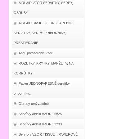
AIRLAID VZOR SERVÍTKY, ŠERPY,
OBRUSY
AIRLAID BASIC - JEDNOFAREBNÉ
SERVÍTKY, ŠERPY, PRÍBORNÍKY,
PRESTIERANIE
Angl. prestieranie vzor
ROZETKY, KRYTKY, MANŽETY, NA
KORNÚTKY
Papier JEDNOFAREBNÉ servítky,
príborníky,..
Obrusy umývateľné
Servítky Airlaid VZOR 25x25
Servítky Airlaid VZOR 33x33
Servítky VZOR TISSUE = PAPIEROVÉ