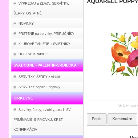
AQUARELL POPPY s
VÝPREDAJ a ZĽAVA : SERVÍTKY,
ŠERPY, OSTATNÉ
NOVINKY
PRSTENE na servítky, PRÍRUČNÍKY
KLUBOVÉ TANIERE + SVIETNIKY
ÚLOŽNÉ KRABICE
SVADOBNÉ - VALENTÍN-SRDIEČKA
SERVÍTKY, ŠERPY z Airlaid
SERVÍTKY papier + doplnky
CIRKEVNÉ
(obrázky majú l
Servítky, šerpy, sviečky,...na 1. SV.
Popis
Komentáre
PRIJÍMANIE, BIRMOVKU, KRST,
KONFIRMÁCIA
Meno