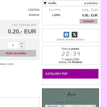
Košík:
je prázdny
13307820
bez DPH:
0.00,- EUR
Ambiente
s DPH:
0.00,- EUR
Zobraziť
0.16,- EUR
bez DPH
0.20,- EUR
Zdieľať aktuálnu stránku
Dnes je
piatok
20:34
Vložiť do košíka
7. august 2026
meniny má
Štefánia
átaný v cene
KATALÓGY PDF