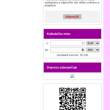
spolupráce a odporučte nás Vašim známym a
priateľom:
Odporučiť
Kalkulačka mien
z:
do:
prerátané kurzom:
30.126
Dopravu zabezpečuje