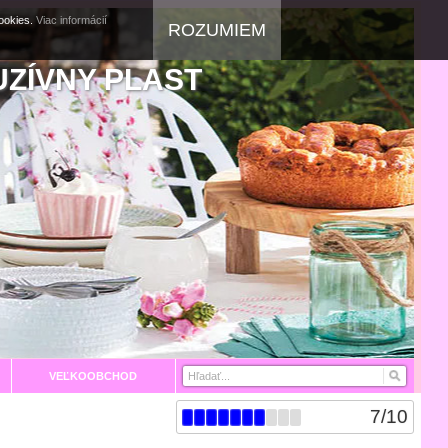
cookies.
Viac informácií
ROZUMIEM
UZÍVNY PLAST
VEĽKOOBCHOD
7
/
10