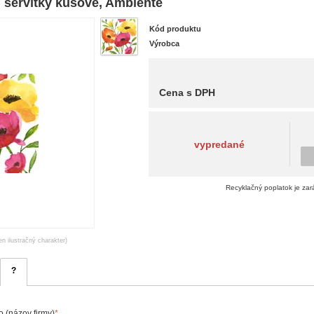
ervítky kusové, Ambiente
Kód produktu
Výrobca
Cena s DPH
vypredané
Recyklačný poplatok je zar
en ilustračný charakter)
?
 (názov firmy)
*