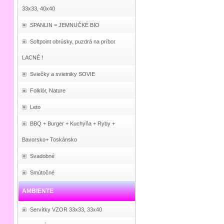
33x33, 40x40
SPANLIN = JEMNUČKÉ BIO
Softpoint obrúsky, puzdrá na príbor
LACNÉ !
Sviečky a svietniky SOVIE
Folklór, Nature
Leto
BBQ + Burger + Kuchyňa + Ryby +
Bavorsko+ Toskánsko
Svadobné
Smútočné
AMBIENTE
Servítky VZOR 33x33, 33x40