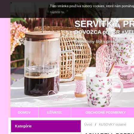
Táto stránka používa súbory cookies, ktoré nám pomáhaj
nájdete tu.
SERVÍTKY, P
DOVOZCA pre SR +V
Exkluzívny štýl v prestier
DOMOV
UŽÍVATEĽ
OBCHODNÉ PODMIENKY
Úvod
/
KUSOVKY ostatné
Kategórie