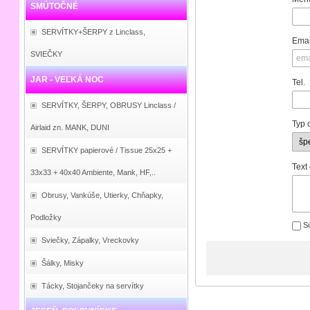
SMÚTOČNÉ
SERVÍTKY+ŠERPY z Linclass,
Emai
SVIEČKY
JAR - VEĽKÁ NOC
Tel.
SERVÍTKY, ŠERPY, OBRUSY Linclass /
Typ 
Airlaid zn. MANK, DUNI
SERVÍTKY papierové / Tissue 25x25 +
Text
33x33 + 40x40 Ambiente, Mank, HF,..
Obrusy, Vankúše, Utierky, Chňapky,
Podložky
Sú
Sviečky, Zápalky, Vreckovky
Šálky, Misky
Tácky, Stojančeky na servítky