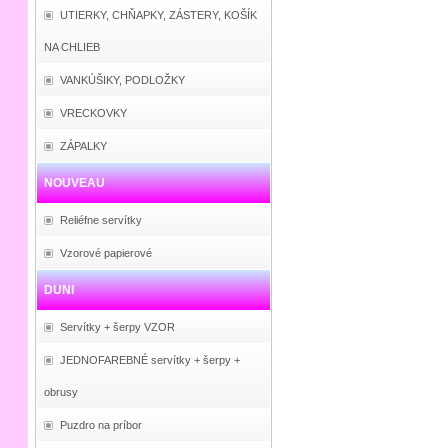
UTIERKY, CHŇAPKY, ZÁSTERY, KOŠÍK
NA CHLIEB
VANKÚŠIKY, PODLOŽKY
VRECKOVKY
ZÁPALKY
NOUVEAU
Reliéfne servítky
Vzorové papierové
DUNI
Servítky + šerpy VZOR
JEDNOFAREBNÉ servítky + šerpy +
obrusy
Puzdro na príbor