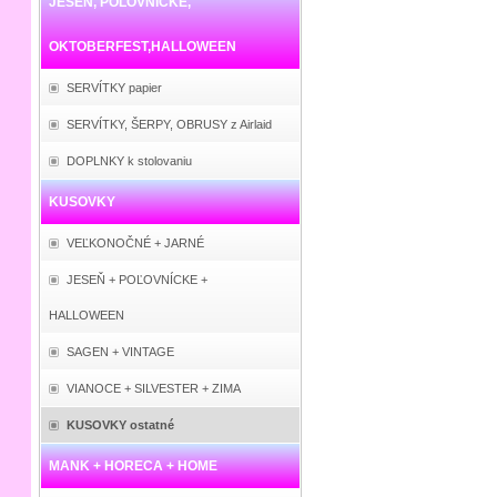
JESEŇ, POĽOVNÍCKE,
OKTOBERFEST,HALLOWEEN
SERVÍTKY papier
SERVÍTKY, ŠERPY, OBRUSY z Airlaid
DOPLNKY k stolovaniu
KUSOVKY
VEĽKONOČNÉ + JARNÉ
JESEŇ + POĽOVNÍCKE +
HALLOWEEN
SAGEN + VINTAGE
VIANOCE + SILVESTER + ZIMA
KUSOVKY ostatné
MANK + HORECA + HOME