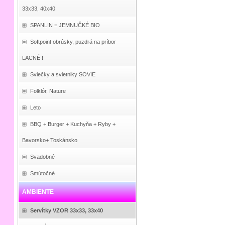
33x33, 40x40
SPANLIN = JEMNUČKÉ BIO
Softpoint obrúsky, puzdrá na príbor
LACNÉ !
Sviečky a svietniky SOVIE
Folklór, Nature
Leto
BBQ + Burger + Kuchyňa + Ryby +
Bavorsko+ Toskánsko
Svadobné
Smútočné
AMBIENTE
Servítky VZOR 33x33, 33x40