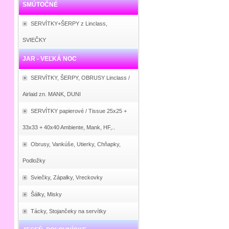
SMÚTOČNÉ
SERVÍTKY+ŠERPY z Linclass,
SVIEČKY
JAR - VEĽKÁ NOC
SERVÍTKY, ŠERPY, OBRUSY Linclass /
Airlaid zn. MANK, DUNI
SERVÍTKY papierové / Tissue 25x25 +
33x33 + 40x40 Ambiente, Mank, HF,..
Obrusy, Vankúše, Utierky, Chňapky,
Podložky
Sviečky, Zápalky, Vreckovky
Šálky, Misky
Tácky, Stojančeky na servítky