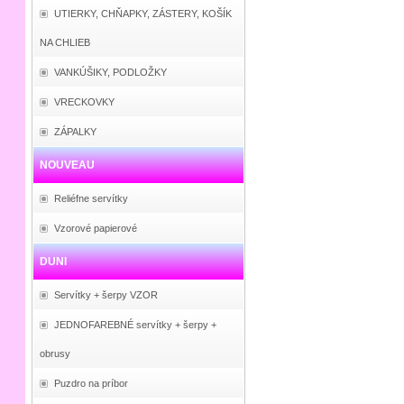
UTIERKY, CHŇAPKY, ZÁSTERY, KOŠÍK
NA CHLIEB
VANKÚŠIKY, PODLOŽKY
VRECKOVKY
ZÁPALKY
NOUVEAU
Reliéfne servítky
Vzorové papierové
DUNI
Servítky + šerpy VZOR
JEDNOFAREBNÉ servítky + šerpy +
obrusy
Puzdro na príbor