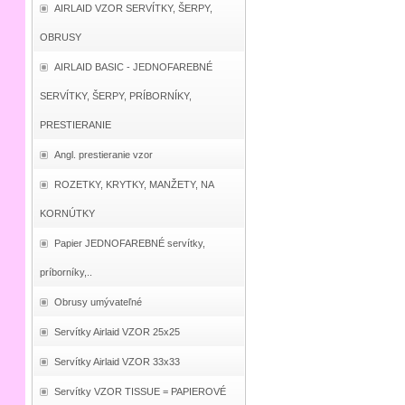
AIRLAID VZOR SERVÍTKY, ŠERPY,
OBRUSY
AIRLAID BASIC - JEDNOFAREBNÉ
SERVÍTKY, ŠERPY, PRÍBORNÍKY,
PRESTIERANIE
Angl. prestieranie vzor
ROZETKY, KRYTKY, MANŽETY, NA
KORNÚTKY
Papier JEDNOFAREBNÉ servítky,
príborníky,..
Obrusy umývateľné
Servítky Airlaid VZOR 25x25
Servítky Airlaid VZOR 33x33
Servítky VZOR TISSUE = PAPIEROVÉ