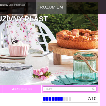
cookies.
Viac informácií
ROZUMIEM
UZÍVNY PLAST
VEĽKOOBCHOD
7
/
10