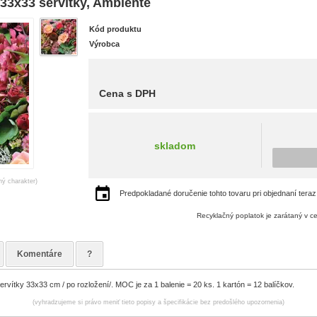
x33 servítky, Ambiente
Kód produktu
Výrobca
Cena s DPH
skladom
ný charakter)
Predpokladané doručenie tohto tovaru pri objednaní teraz
Recyklačný poplatok je zarátaný v c
Komentáre
?
rvítky 33x33 cm / po rozložení/. MOC je za 1 balenie = 20 ks. 1 kartón = 12 balíčkov.
(vyhradzujeme si právo meniť tieto popisy a špecifikácie bez predošlého upozornenia)