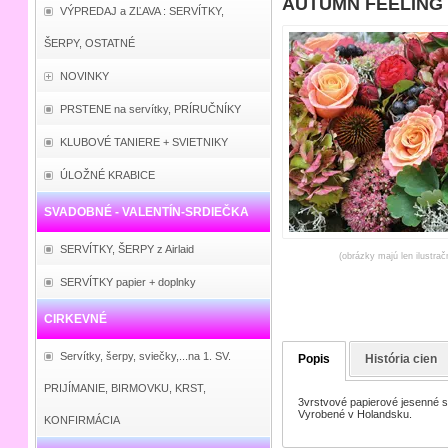
AUTUMN FEELING 33
VÝPREDAJ a ZĽAVA : SERVÍTKY,
ŠERPY, OSTATNÉ
NOVINKY
PRSTENE na servítky, PRÍRUČNÍKY
KLUBOVÉ TANIERE + SVIETNIKY
ÚLOŽNÉ KRABICE
SVADOBNÉ - VALENTÍN-SRDIEČKA
SERVÍTKY, ŠERPY z Airlaid
(obrázky majú len ilustrač
SERVÍTKY papier + doplnky
CIRKEVNÉ
Servítky, šerpy, sviečky,...na 1. SV.
Popis
História cien
PRIJÍMANIE, BIRMOVKU, KRST,
3vrstvové papierové jesenné se
Vyrobené v Holandsku.
KONFIRMÁCIA