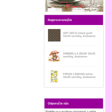
Najprezeranejšie
ART DECO black-gold
33x33 servítky, Ambiente
UMBRELLA BEAR 33x33
servítky, Ambiente
FRESH LEMONS white
33x40 servítky, Ambiente
Odporučte nás
Podeľte sa o pozitívnu skúsenosť z našej