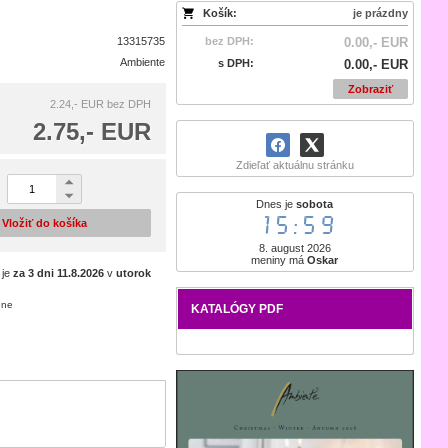
Košík:
je prázdny
13315735
bez DPH:
0.00,- EUR
Ambiente
s DPH:
0.00,- EUR
Zobraziť
2.24,- EUR
bez DPH
2.75,- EUR
Zdieľať aktuálnu stránku
Dnes je
sobota
15:59
Vložiť do košíka
8. august 2026
meniny má
Oskar
 je
za 3 dni
11.8.2026
v
utorok
ene
KATALÓGY PDF