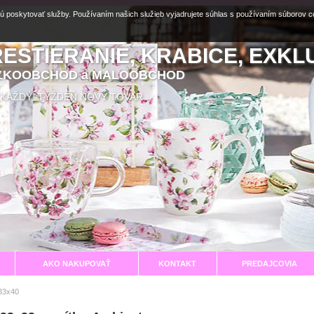
ú poskytovať služby. Používaním našich služieb vyjadrujete súhlas s používaním súborov 
RESTIERANIE, KRABICE, EXKL
EĽKOOBCHOD a MALOOBCHOD
aní KAŽDÝ TÝŽDEŇ NOVÝ TOVAR
AKO NAKUPOVAŤ
KONTAKT
PREDAJCOVIA
33x40