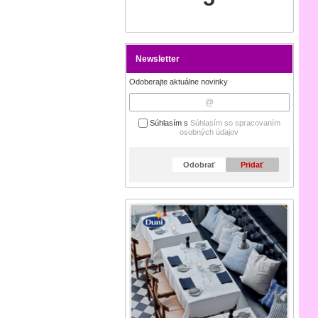
Newsletter
Odoberajte aktuálne novinky
Súhlasím s
Súhlasím so spracovaním
osobných údajov
Odobrať
Pridať