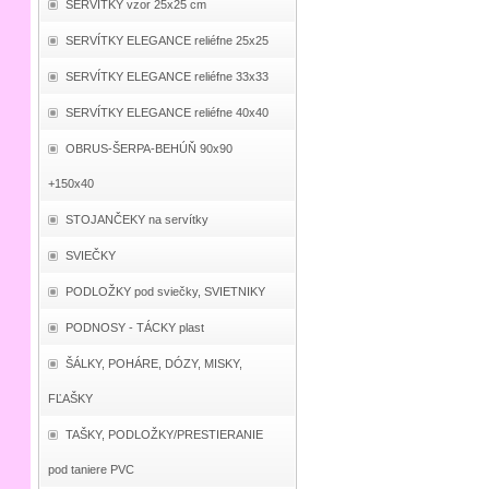
SERVÍTKY vzor 25x25 cm
SERVÍTKY ELEGANCE reliéfne 25x25
SERVÍTKY ELEGANCE reliéfne 33x33
SERVÍTKY ELEGANCE reliéfne 40x40
OBRUS-ŠERPA-BEHÚŇ 90x90
+150x40
STOJANČEKY na servítky
SVIEČKY
PODLOŽKY pod sviečky, SVIETNIKY
PODNOSY - TÁCKY plast
ŠÁLKY, POHÁRE, DÓZY, MISKY,
FĽAŠKY
TAŠKY, PODLOŽKY/PRESTIERANIE
pod taniere PVC