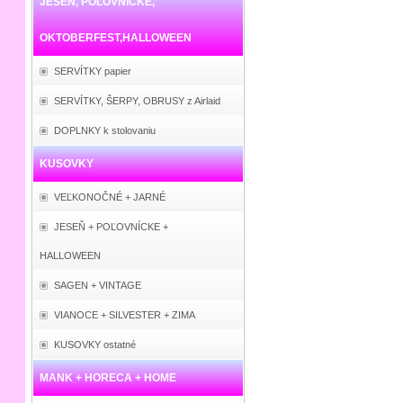
JESEŇ, POĽOVNÍCKE,
OKTOBERFEST,HALLOWEEN
SERVÍTKY papier
SERVÍTKY, ŠERPY, OBRUSY z Airlaid
DOPLNKY k stolovaniu
KUSOVKY
VEĽKONOČNÉ + JARNÉ
JESEŇ + POĽOVNÍCKE +
HALLOWEEN
SAGEN + VINTAGE
VIANOCE + SILVESTER + ZIMA
KUSOVKY ostatné
MANK + HORECA + HOME