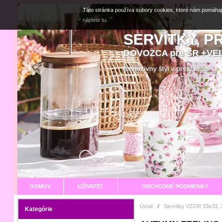
Táto stránka používa súbory cookies, ktoré nám pomáhaj
nájdete tu.
SERVÍTKY, P
DOVOZCA pre SR +V
Exkluzívny štýl v prestier
DOMOV
UŽÍVATEĽ
OBCHODNÉ PODMIENKY
Úvod
/
Servítky VZOR 33x33, 
Kategórie