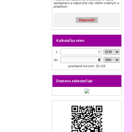
spolupráce a odporučte nás Vašim známym a
priateľom:
Odporučiť
Kalkulačka mien
z:
do:
prerátané kurzom:
30.126
Dopravu zabezpečuje