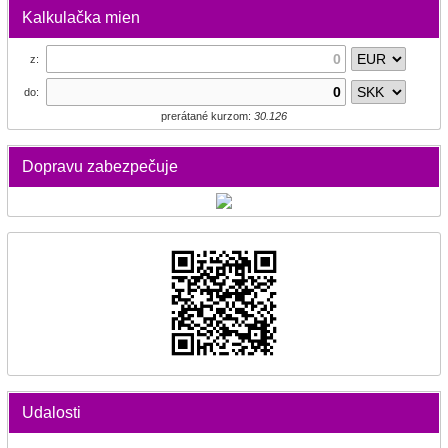
Kalkulačka mien
z:
do:
prerátané kurzom:
30.126
Dopravu zabezpečuje
Udalosti