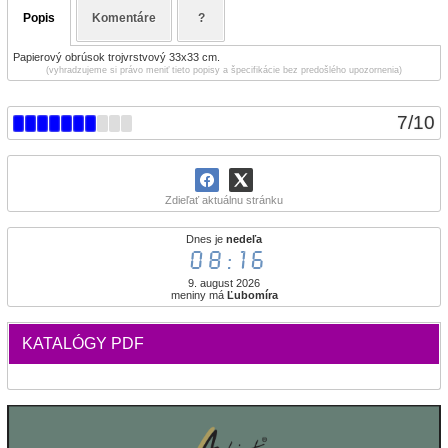
Popis
Komentáre
?
Papierový obrúsok trojvrstvový 33x33 cm.
(vyhradzujeme si právo meniť tieto popisy a špecifikácie bez predošlého upozornenia)
7
/
10
Zdieľať aktuálnu stránku
Dnes je
nedeľa
08:16
9. august 2026
meniny má
Ľubomíra
KATALÓGY PDF