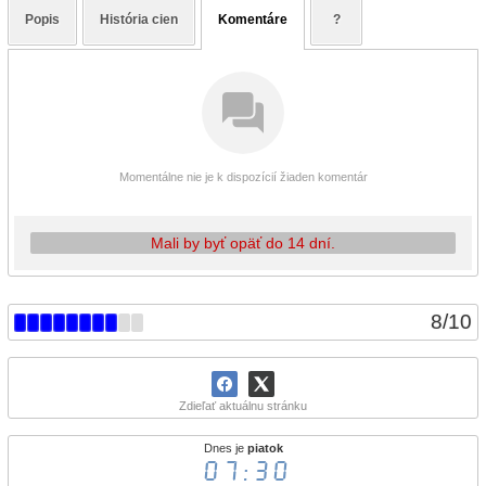
Popis
História cien
Komentáre
?
Momentálne nie je k dispozícií žiaden komentár
Mali by byť opäť do 14 dní.
8
/
10
Zdieľať aktuálnu stránku
Dnes je
piatok
07:30