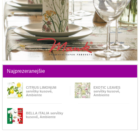
Najprezeranejšie
CITRUS LIMONUM
EXOTIC LEAVES
servítky kusové,
servítky kusové,
Ambiente
Ambiente
BELLA ITALIA servítky
kusové, Ambiente