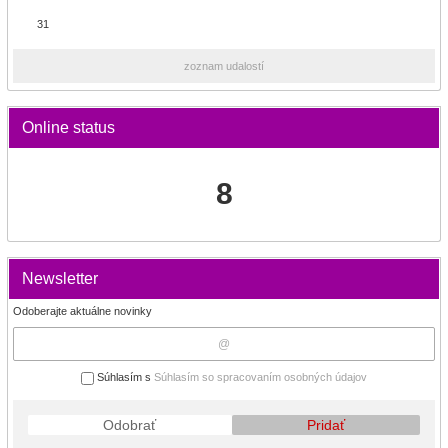
31
zoznam udalostí
Online status
8
Newsletter
Odoberajte aktuálne novinky
Súhlasím s
Súhlasím so spracovaním osobných údajov
Odobrať
Pridať