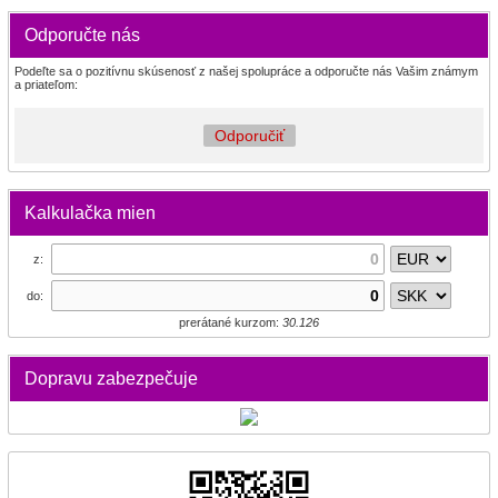
Odporučte nás
Podeľte sa o pozitívnu skúsenosť z našej spolupráce a odporučte nás Vašim známym
a priateľom:
Odporučiť
Kalkulačka mien
z:
do:
prerátané kurzom:
30.126
Dopravu zabezpečuje