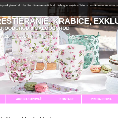
ú poskytovať služby. Používaním našich služieb vyjadrujete súhlas s používaním súborov 
RESTIERANIE, KRABICE, EXKL
EĽKOOBCHOD a MALOOBCHOD
aní KAŽDÝ TÝŽDEŇ NOVÝ TOVAR
AKO NAKUPOVAŤ
KONTAKT
PREDAJCOVIA