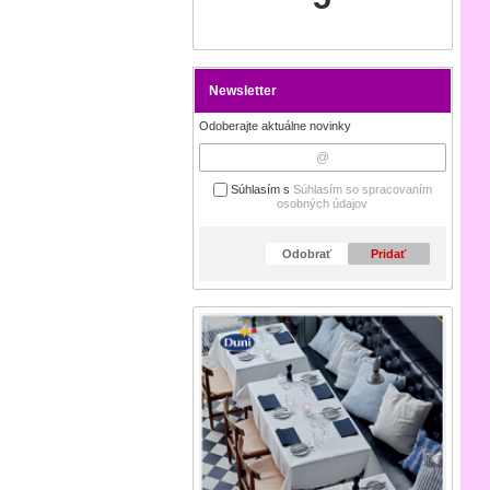
Newsletter
Odoberajte aktuálne novinky
Súhlasím s
Súhlasím so spracovaním
osobných údajov
Odobrať
Pridať