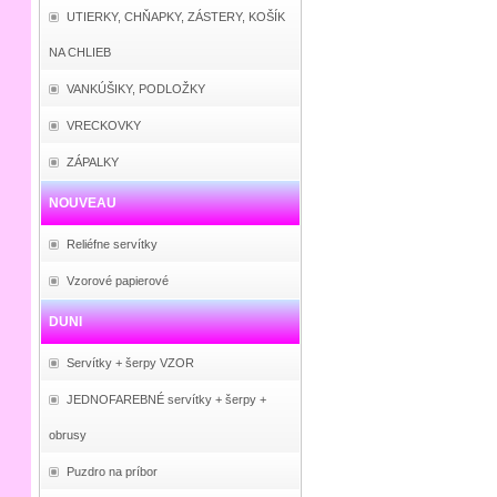
UTIERKY, CHŇAPKY, ZÁSTERY, KOŠÍK
NA CHLIEB
VANKÚŠIKY, PODLOŽKY
VRECKOVKY
ZÁPALKY
NOUVEAU
Reliéfne servítky
Vzorové papierové
DUNI
Servítky + šerpy VZOR
JEDNOFAREBNÉ servítky + šerpy +
obrusy
Puzdro na príbor