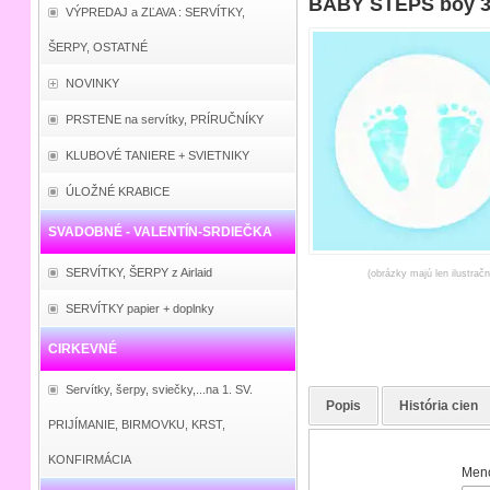
BABY STEPS boy 33
VÝPREDAJ a ZĽAVA : SERVÍTKY,
ŠERPY, OSTATNÉ
NOVINKY
PRSTENE na servítky, PRÍRUČNÍKY
KLUBOVÉ TANIERE + SVIETNIKY
ÚLOŽNÉ KRABICE
SVADOBNÉ - VALENTÍN-SRDIEČKA
SERVÍTKY, ŠERPY z Airlaid
(obrázky majú len ilustrač
SERVÍTKY papier + doplnky
CIRKEVNÉ
Servítky, šerpy, sviečky,...na 1. SV.
Popis
História cien
PRIJÍMANIE, BIRMOVKU, KRST,
KONFIRMÁCIA
Meno