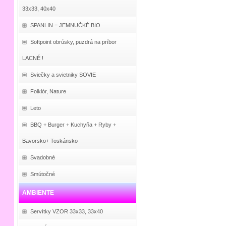
33x33, 40x40
SPANLIN = JEMNUČKÉ BIO
Softpoint obrúsky, puzdrá na príbor
LACNÉ !
Sviečky a svietniky SOVIE
Folklór, Nature
Leto
BBQ + Burger + Kuchyňa + Ryby +
Bavorsko+ Toskánsko
Svadobné
Smútočné
AMBIENTE
Servítky VZOR 33x33, 33x40