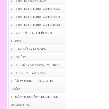
SERVÍTKY vzor 25x25 cm
SERVÍTKY ELEGANCE reliéfne 25x25
SERVÍTKY ELEGANCE reliéfne 33x33
SERVÍTKY ELEGANCE reliéfne 40x40
OBRUS-ŠERPA-BEHÚŇ 90x90
+150x40
STOJANČEKY na servítky
SVIEČKY
PODLOŽKY pod sviečky, SVIETNIKY
PODNOSY - TÁCKY plast
ŠÁLKY, POHÁRE, DÓZY, MISKY,
FĽAŠKY
TAŠKY, PODLOŽKY/PRESTIERANIE
pod taniere PVC