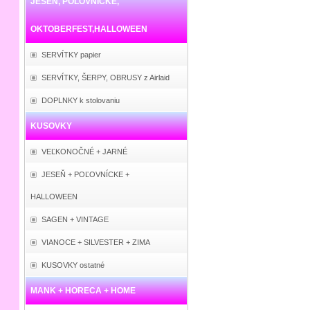
JESEŇ, POĽOVNÍCKE,
OKTOBERFEST,HALLOWEEN
SERVÍTKY papier
SERVÍTKY, ŠERPY, OBRUSY z Airlaid
DOPLNKY k stolovaniu
KUSOVKY
VEĽKONOČNÉ + JARNÉ
JESEŇ + POĽOVNÍCKE +
HALLOWEEN
SAGEN + VINTAGE
VIANOCE + SILVESTER + ZIMA
KUSOVKY ostatné
MANK + HORECA + HOME