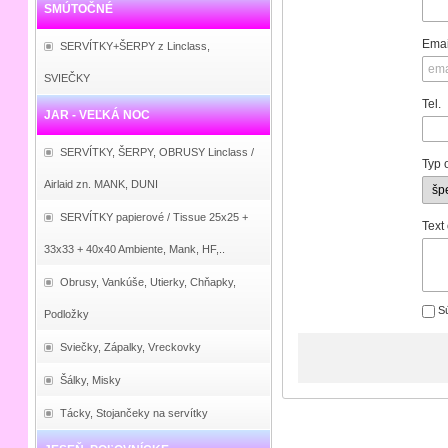
SMÚTOČNÉ
Emai
SERVÍTKY+ŠERPY z Linclass,
SVIEČKY
Tel.
JAR - VEĽKÁ NOC
SERVÍTKY, ŠERPY, OBRUSY Linclass /
Typ 
Airlaid zn. MANK, DUNI
SERVÍTKY papierové / Tissue 25x25 +
Text
33x33 + 40x40 Ambiente, Mank, HF,..
Obrusy, Vankúše, Utierky, Chňapky,
Sú
Podložky
Sviečky, Zápalky, Vreckovky
Šálky, Misky
Tácky, Stojančeky na servítky