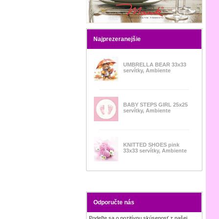
Najprezeranejšie
UMBRELLA BEAR 33x33
servítky, Ambiente
BABY STEPS GIRL 25x25
servítky, Ambiente
KNITTED SHOES pink
33x33 servítky, Ambiente
Odporučte nás
Podeľte sa o pozitívnu skúsenosť z našej