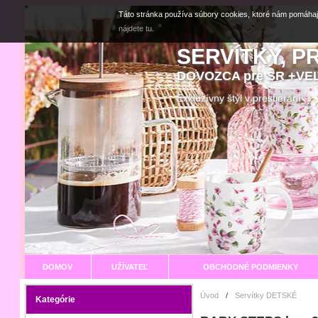
Táto stránka používa súbory cookies, ktoré nám pomáhaj
nájdete tu.
SERVÍTKY, P
DOVOZCA pre SR +V
Exkluzívny štýl v prestier
DOMOV
UŽÍVATEĽ
OBCHODNÉ PODMIENKY
Úvod
/
Servítky DETSKÉ
Kategórie