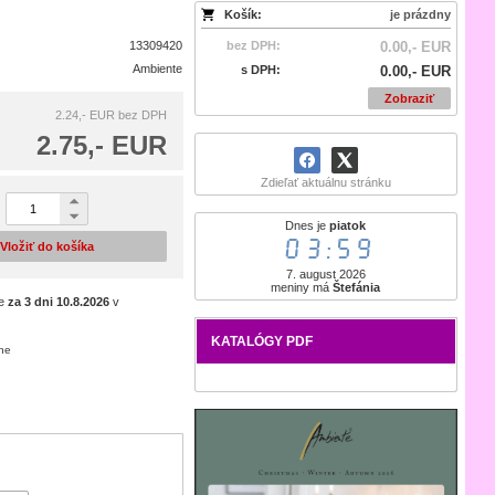
Košík:
je prázdny
13309420
bez DPH:
0.00,- EUR
Ambiente
s DPH:
0.00,- EUR
Zobraziť
2.24,- EUR
bez DPH
2.75,- EUR
Zdieľať aktuálnu stránku
Dnes je
piatok
03:59
Vložiť do košíka
7. august 2026
meniny má
Štefánia
je
za 3 dni
10.8.2026
v
KATALÓGY PDF
ene