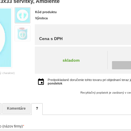
x33 servítky, Ambiente
Kód produktu
Výrobca
Cena s DPH
skladom
ný charakter)
Predpokladané doručenie tohto tovaru pri objednaní teraz 
pondelok
Recyklačný poplatok je zarátaný v c
Komentáre
?
 (názov firmy)
*