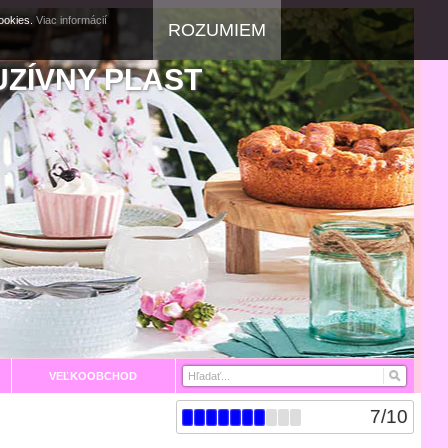
cookies.
Viac informácií
ROZUMIEM
UZÍVNY PLAST
VEĽKOOBCHOD
7
/
10