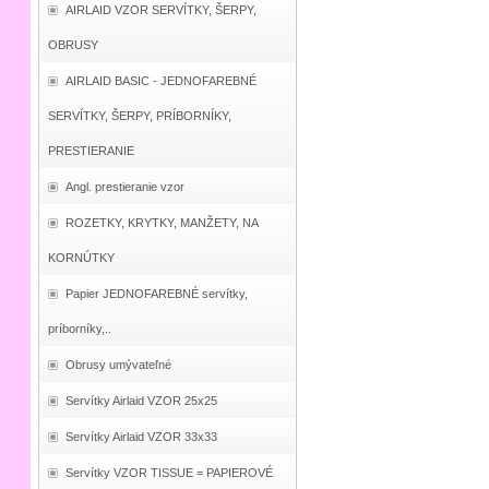
AIRLAID VZOR SERVÍTKY, ŠERPY,
OBRUSY
AIRLAID BASIC - JEDNOFAREBNÉ
SERVÍTKY, ŠERPY, PRÍBORNÍKY,
PRESTIERANIE
Angl. prestieranie vzor
ROZETKY, KRYTKY, MANŽETY, NA
KORNÚTKY
Papier JEDNOFAREBNÉ servítky,
príborníky,..
Obrusy umývateľné
Servítky Airlaid VZOR 25x25
Servítky Airlaid VZOR 33x33
Servítky VZOR TISSUE = PAPIEROVÉ