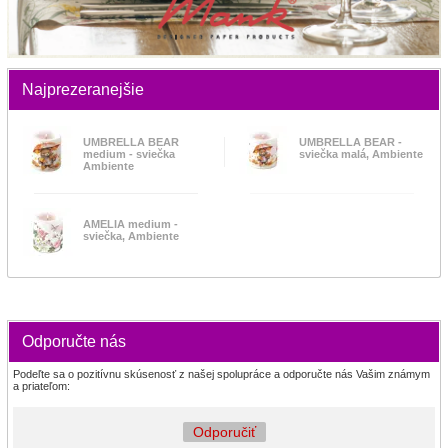
Najprezeranejšie
UMBRELLA BEAR
UMBRELLA BEAR -
medium - sviečka
sviečka malá, Ambiente
Ambiente
AMELIA medium -
sviečka, Ambiente
Odporučte nás
Podeľte sa o pozitívnu skúsenosť z našej spolupráce a odporučte nás Vašim známym
a priateľom:
Odporučiť