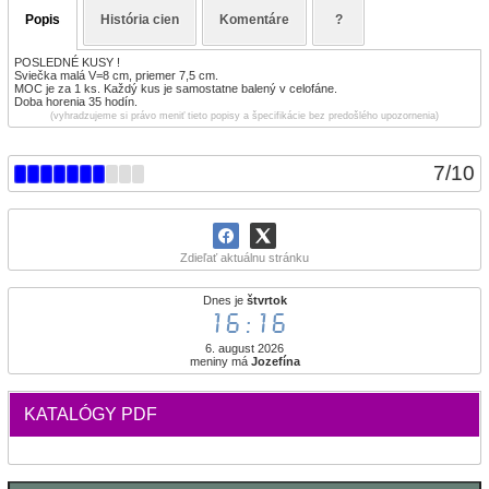
Popis
História cien
Komentáre
?
POSLEDNÉ KUSY !
Sviečka malá V=8 cm, priemer 7,5 cm.
MOC je za 1 ks. Každý kus je samostatne balený v celofáne.
Doba horenia 35 hodín.
(vyhradzujeme si právo meniť tieto popisy a špecifikácie bez predošlého upozornenia)
7
/
10
Zdieľať aktuálnu stránku
Dnes je
štvrtok
16:16
6. august 2026
meniny má
Jozefína
KATALÓGY PDF