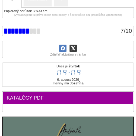
Papierový obrúsok 33x33 cm.
(vyhradzujeme si právo meniť tieto popisy a špecifikácie bez predošlého upozornenia)
7
/
10
Zdieľať aktuálnu stránku
Dnes je
štvrtok
09:09
6. august 2026
meniny má
Jozefína
KATALÓGY PDF