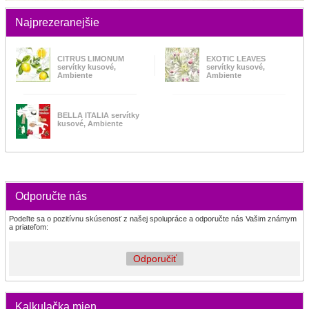
Najprezeranejšie
CITRUS LIMONUM
EXOTIC LEAVES
servítky kusové,
servítky kusové,
Ambiente
Ambiente
BELLA ITALIA servítky
kusové, Ambiente
Odporučte nás
Podeľte sa o pozitívnu skúsenosť z našej spolupráce a odporučte nás Vašim známym
a priateľom:
Odporučiť
Kalkulačka mien