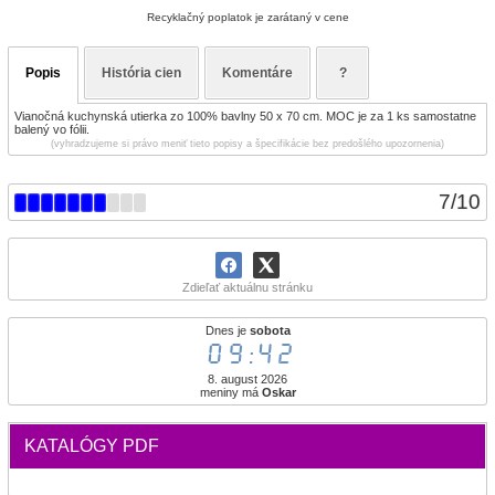
Recyklačný poplatok je zarátaný v cene
Popis
História cien
Komentáre
?
Vianočná kuchynská utierka zo 100% bavlny 50 x 70 cm. MOC je za 1 ks samostatne
balený vo fólii.
(vyhradzujeme si právo meniť tieto popisy a špecifikácie bez predošlého upozornenia)
7
/
10
Zdieľať aktuálnu stránku
Dnes je
sobota
09:42
8. august 2026
meniny má
Oskar
KATALÓGY PDF