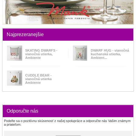
Najprezeranejšie
SKATING DWARFS -
DWARF HUG - vianočná
vianočná utierka,
kuchanská utierka,
Ambiente
Ambient...
CUDDLE BEAR -
vianočná utierka
Ambiente
Odporučte nás
Podeľte sa o pozitívnu skúsenosť z našej spolupráce a odporučte nás Vašim známym
a priateľom: