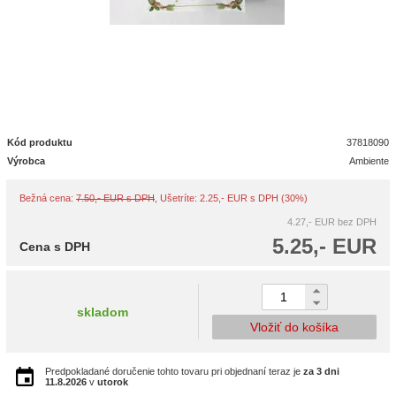
Kód produktu
37818090
Výrobca
Ambiente
Bežná cena:
7.50,- EUR s DPH
, Ušetríte: 2.25,- EUR s DPH (30%)
4.27,- EUR
bez DPH
5.25,- EUR
Cena s DPH
skladom
Vložiť do košíka
Predpokladané doručenie tohto tovaru pri objednaní teraz je
za 3 dni
11.8.2026
v
utorok