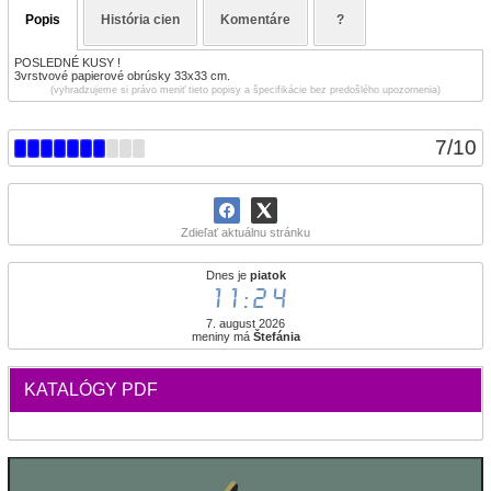
Popis
História cien
Komentáre
?
POSLEDNÉ KUSY !
3vrstvové papierové obrúsky 33x33 cm.
(vyhradzujeme si právo meniť tieto popisy a špecifikácie bez predošlého upozornenia)
7
/
10
Zdieľať aktuálnu stránku
Dnes je
piatok
11:24
7. august 2026
meniny má
Štefánia
KATALÓGY PDF