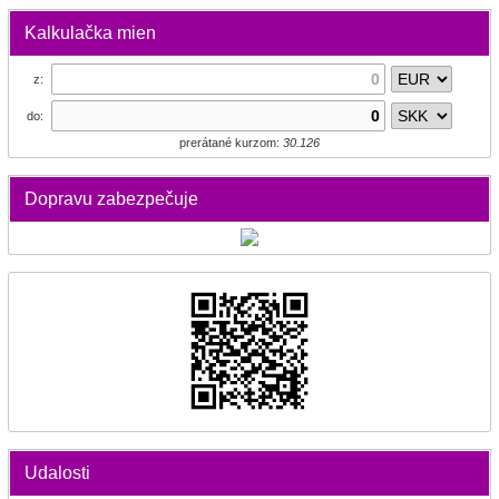
Kalkulačka mien
z:
do:
prerátané kurzom:
30.126
Dopravu zabezpečuje
Udalosti