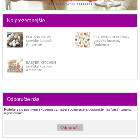
Najprezeranejšie
EGGS IN BOWL
FLOWERS IN SPRING
servítky kusové,
servítky kusové,
Ambiente
Ambiente
EASTER KITCHEN
servítky kusové,
Ambiente
Odporučte nás
Podeľte sa o pozitívnu skúsenosť z našej spolupráce a odporučte nás Vašim známym
a priateľom:
Odporučiť