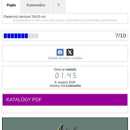
Popis
Komentáre
?
Papierový obrúsok 33x33 cm.
(vyhradzujeme si právo meniť tieto popisy a špecifikácie bez predošlého upozornenia)
7
/
10
Zdieľať aktuálnu stránku
Dnes je
nedeľa
01:45
9. august 2026
meniny má
Ľubomíra
KATALÓGY PDF