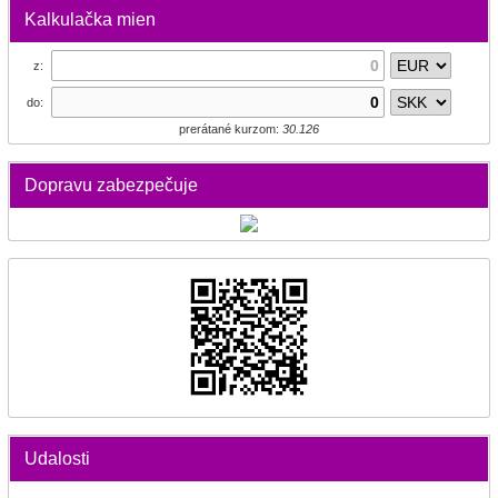
Kalkulačka mien
z:
do:
prerátané kurzom:
30.126
Dopravu zabezpečuje
Udalosti