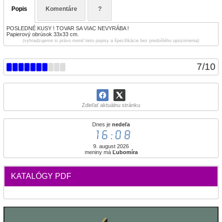
Popis
Komentáre
?
POSLEDNÉ KUSY ! TOVAR SA VIAC NEVYRÁBA !
Papierový obrúsok 33x33 cm.
(vyhradzujeme si právo meniť tieto popisy a špecifikácie bez predošlého upozornenia)
7
/
10
Zdieľať aktuálnu stránku
Dnes je
nedeľa
16:08
9. august 2026
meniny má
Ľubomíra
KATALÓGY PDF