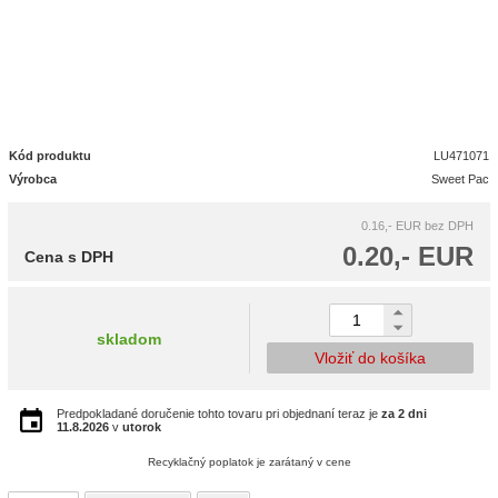
Kód produktu
LU471071
Výrobca
Sweet Pac
0.16,- EUR
bez DPH
0.20,- EUR
Cena s DPH
skladom
Vložiť do košíka
Predpokladané doručenie tohto tovaru pri objednaní teraz je
za 2 dni
11.8.2026
v
utorok
Recyklačný poplatok je zarátaný v cene