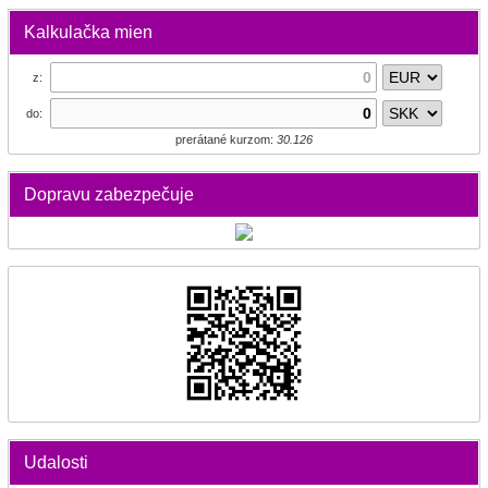
Kalkulačka mien
z:
do:
prerátané kurzom:
30.126
Dopravu zabezpečuje
Udalosti