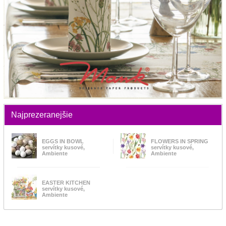
Najprezeranejšie
EGGS IN BOWL
FLOWERS IN SPRING
servítky kusové,
servítky kusové,
Ambiente
Ambiente
EASTER KITCHEN
servítky kusové,
Ambiente