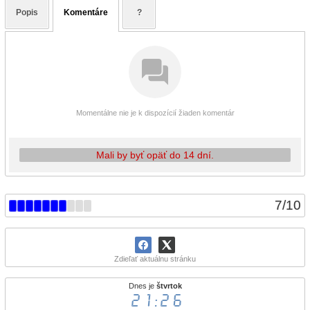
Popis
Komentáre
?
Momentálne nie je k dispozícií žiaden komentár
Mali by byť opäť do 14 dní.
7
/
10
Zdieľať aktuálnu stránku
Dnes je
štvrtok
21:26