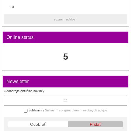
31
zoznam udalostí
Online status
5
Newsletter
Odoberajte aktuálne novinky
Súhlasím s
Súhlasím so spracovaním osobných údajov
Odobrať
Pridať