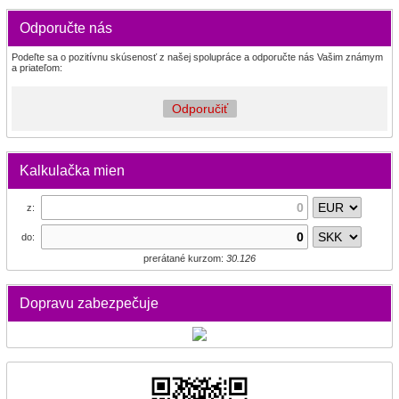
Odporučte nás
Podeľte sa o pozitívnu skúsenosť z našej spolupráce a odporučte nás Vašim známym
a priateľom:
Odporučiť
Kalkulačka mien
z:
do:
prerátané kurzom:
30.126
Dopravu zabezpečuje