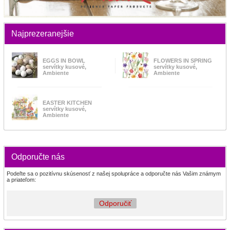
Najprezeranejšie
EGGS IN BOWL
FLOWERS IN SPRING
servítky kusové,
servítky kusové,
Ambiente
Ambiente
EASTER KITCHEN
servítky kusové,
Ambiente
Odporučte nás
Podeľte sa o pozitívnu skúsenosť z našej spolupráce a odporučte nás Vašim známym
a priateľom:
Odporučiť