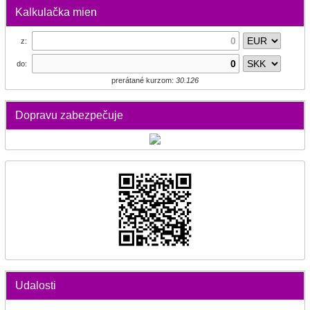
Kalkulačka mien
z:
do:
prerátané kurzom:
30.126
Dopravu zabezpečuje
Udalosti