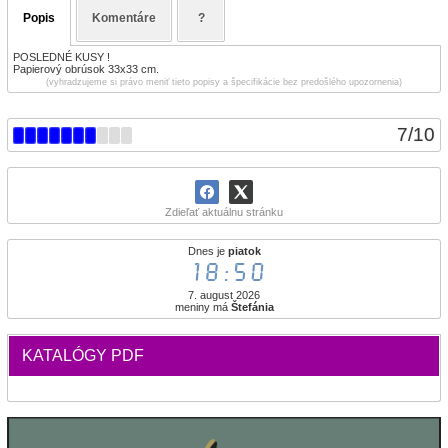
Popis
Komentáre
?
POSLEDNÉ KUSY !
Papierový obrúsok 33x33 cm.
(vyhradzujeme si právo meniť tieto popisy a špecifikácie bez predošlého upozornenia)
7
/
10
Zdieľať aktuálnu stránku
Dnes je
piatok
18:50
7. august 2026
meniny má
Štefánia
KATALÓGY PDF