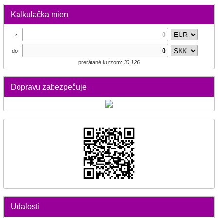
Kalkulačka mien
z:
do:
prerátané kurzom:
30.126
Dopravu zabezpečuje
Udalosti