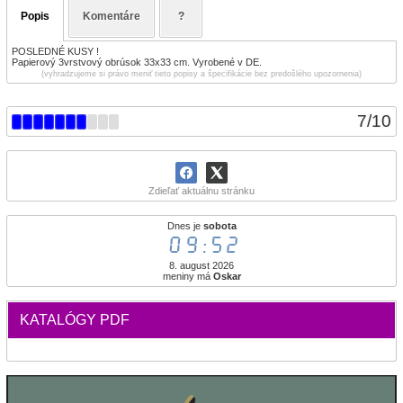
Popis
Komentáre
?
POSLEDNÉ KUSY !
Papierový 3vrstvový obrúsok 33x33 cm. Vyrobené v DE.
(vyhradzujeme si právo meniť tieto popisy a špecifikácie bez predošlého upozornenia)
7
/
10
Zdieľať aktuálnu stránku
Dnes je
sobota
09:53
8. august 2026
meniny má
Oskar
KATALÓGY PDF