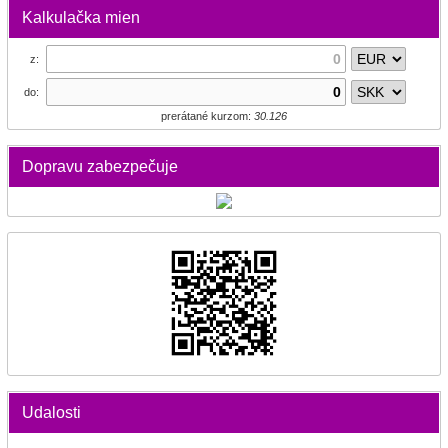
Kalkulačka mien
z:
do:
prerátané kurzom:
30.126
Dopravu zabezpečuje
Udalosti