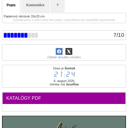
Popis
Komentáre
?
Papierový obrúsok 33x33 cm.
(vyhradzujeme si právo meniť tieto popisy a špecifikácie bez predošlého upozornenia)
7
/
10
Zdieľať aktuálnu stránku
Dnes je
štvrtok
21:24
6. august 2026
meniny má
Jozefína
KATALÓGY PDF