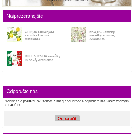
Najprezeranejšie
CITRUS LIMONUM
EXOTIC LEAVES
servítky kusové,
servítky kusové,
Ambiente
Ambiente
BELLA ITALIA servítky
kusové, Ambiente
Odporučte nás
Podeľte sa o pozitívnu skúsenosť z našej spolupráce a odporučte nás Vašim známym
a priateľom:
Odporučiť