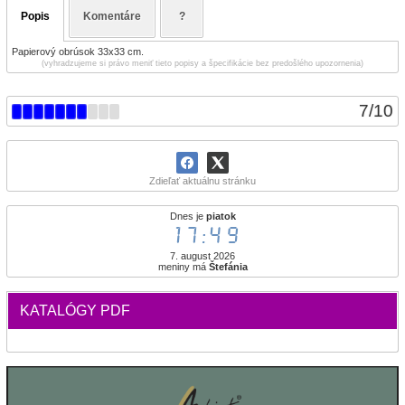
Popis
Komentáre
?
Papierový obrúsok 33x33 cm.
(vyhradzujeme si právo meniť tieto popisy a špecifikácie bez predošlého upozornenia)
7
/
10
Zdieľať aktuálnu stránku
Dnes je
piatok
17:49
7. august 2026
meniny má
Štefánia
KATALÓGY PDF