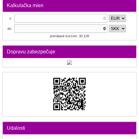
Kalkulačka mien
z:
do:
prerátané kurzom:
30.126
Dopravu zabezpečuje
Udalosti