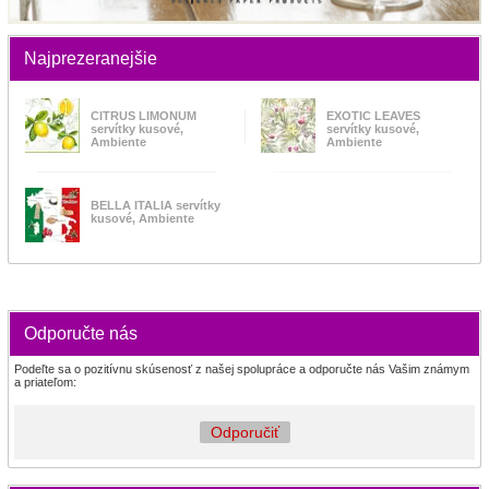
Najprezeranejšie
CITRUS LIMONUM
EXOTIC LEAVES
servítky kusové,
servítky kusové,
Ambiente
Ambiente
BELLA ITALIA servítky
kusové, Ambiente
Odporučte nás
Podeľte sa o pozitívnu skúsenosť z našej spolupráce a odporučte nás Vašim známym
a priateľom:
Odporučiť