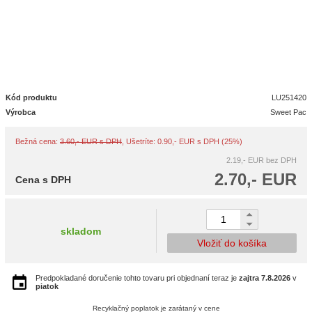
Kód produktu
LU251420
Výrobca
Sweet Pac
Bežná cena:
3.60,- EUR s DPH
, Ušetríte: 0.90,- EUR s DPH (25%)
2.19,- EUR
bez DPH
2.70,- EUR
Cena s DPH
skladom
Vložiť do košíka
Predpokladané doručenie tohto tovaru pri objednaní teraz je
zajtra
7.8.2026
v
piatok
Recyklačný poplatok je zarátaný v cene