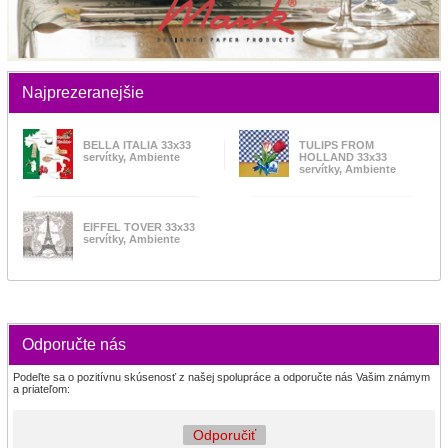
Najprezeranejšie
BELLA ITALIA 33x33
TULIPS FROM
servítky, Ambiente
HOLLAND 33x33
servítky, Ambiente
EIFFEL TOVER 33x33
servítky, Ambiente
Odporučte nás
Podeľte sa o pozitívnu skúsenosť z našej spolupráce a odporučte nás Vašim známym
a priateľom:
Odporučiť