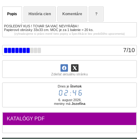
Popis
História cien
Komentáre
?
POSLEDNÝ KUS ! TOVAR SA VIAC NEVYRÁBA !
Papierové obrúsky 33x33 cm. MOC je za 1 balenie = 20 ks.
(vyhradzujeme si právo meniť tieto popisy a špecifikácie bez predošlého upozornenia)
7
/
10
Zdieľať aktuálnu stránku
Dnes je
štvrtok
02:46
6. august 2026
meniny má
Jozefína
KATALÓGY PDF