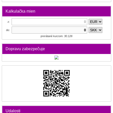
Kalkulačka mien
z:
do:
prerátané kurzom:
30.126
Dopravu zabezpečuje
Udalosti