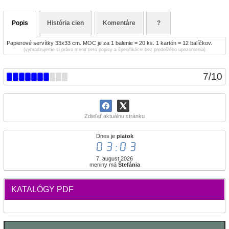
Popis
História cien
Komentáre
?
Papierové servítky 33x33 cm. MOC je za 1 balenie = 20 ks. 1 kartón = 12 balíčkov.
(vyhradzujeme si právo meniť tieto popisy a špecifikácie bez predošlého upozornenia)
7
/
10
Zdieľať aktuálnu stránku
Dnes je
piatok
03:03
7. august 2026
meniny má
Štefánia
KATALÓGY PDF