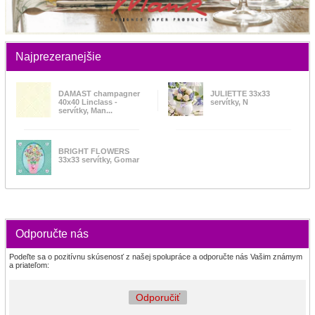
Najprezeranejšie
DAMAST champagner
JULIETTE 33x33
40x40 Linclass -
servítky, N
servítky, Man...
BRIGHT FLOWERS
33x33 servítky, Gomar
Odporučte nás
Podeľte sa o pozitívnu skúsenosť z našej spolupráce a odporučte nás Vašim známym
a priateľom:
Odporučiť