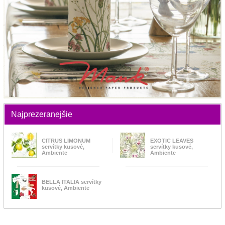
Najprezeranejšie
CITRUS LIMONUM
EXOTIC LEAVES
servítky kusové,
servítky kusové,
Ambiente
Ambiente
BELLA ITALIA servítky
kusové, Ambiente