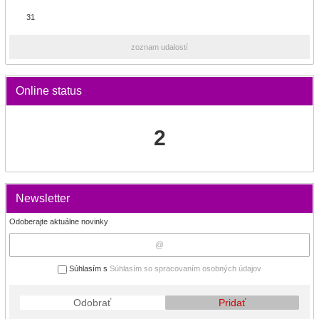
31
zoznam udalostí
Online status
2
Newsletter
Odoberajte aktuálne novinky
Súhlasím s
Súhlasím so spracovaním osobných údajov
Odobrať
Pridať