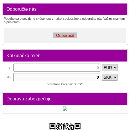
Odporučte nás
Podeľte sa o pozitívnu skúsenosť z našej spolupráce a odporučte nás Vašim známym
a priateľom:
Odporučiť
Kalkulačka mien
z:
do:
prerátané kurzom:
30.126
Dopravu zabezpečuje