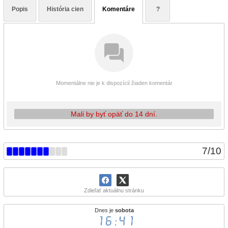
Popis
História cien
Komentáre
?
Momentálne nie je k dispozícií žiaden komentár
Mali by byť opäť do 14 dní.
7
/
10
Zdieľať aktuálnu stránku
Dnes je
sobota
16:41