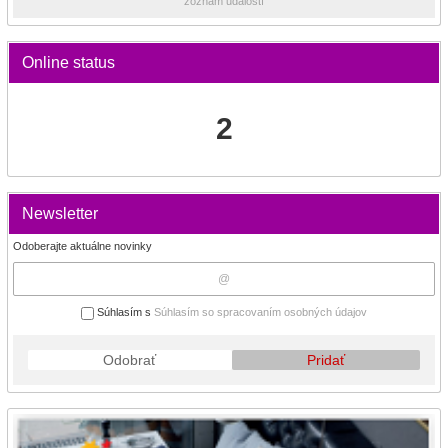
zoznam udalostí
Online status
2
Newsletter
Odoberajte aktuálne novinky
Súhlasím s
Súhlasím so spracovaním osobných údajov
Odobrať
Pridať