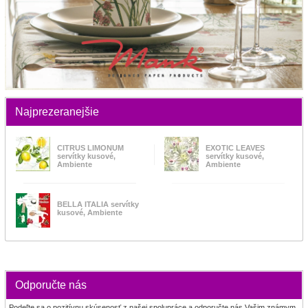
Najprezeranejšie
CITRUS LIMONUM
EXOTIC LEAVES
servítky kusové,
servítky kusové,
Ambiente
Ambiente
BELLA ITALIA servítky
kusové, Ambiente
Odporučte nás
Podeľte sa o pozitívnu skúsenosť z našej spolupráce a odporučte nás Vašim známym